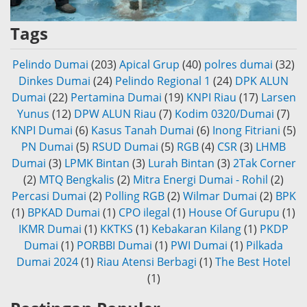
Tags
Pelindo Dumai
(203)
Apical Grup
(40)
polres dumai
(32)
Dinkes Dumai
(24)
Pelindo Regional 1
(24)
DPK ALUN
Dumai
(22)
Pertamina Dumai
(19)
KNPI Riau
(17)
Larsen
Yunus
(12)
DPW ALUN Riau
(7)
Kodim 0320/Dumai
(7)
KNPI Dumai
(6)
Kasus Tanah Dumai
(6)
Inong Fitriani
(5)
PN Dumai
(5)
RSUD Dumai
(5)
RGB
(4)
CSR
(3)
LHMB
Dumai
(3)
LPMK Bintan
(3)
Lurah Bintan
(3)
2Tak Corner
(2)
MTQ Bengkalis
(2)
Mitra Energi Dumai - Rohil
(2)
Percasi Dumai
(2)
Polling RGB
(2)
Wilmar Dumai
(2)
BPK
(1)
BPKAD Dumai
(1)
CPO ilegal
(1)
House Of Gurupu
(1)
IKMR Dumai
(1)
KKTKS
(1)
Kebakaran Kilang
(1)
PKDP
Dumai
(1)
PORBBI Dumai
(1)
PWI Dumai
(1)
Pilkada
Dumai 2024
(1)
Riau Atensi Berbagi
(1)
The Best Hotel
(1)