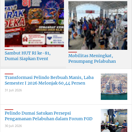
Sambut HUT RI ke-81,
Mobilitas Meningkat,
Dumai Siapkan Event
Penumpang Pelabuhan
Meriah Selama 30 Hari
Dumai Tumbuh Hingga 6
Persen
Transformasi Pelindo Berbuah Manis, Laba
Semester I 2026 Melonjak 60,44 Persen
31 Juli 2026
Pelindo Dumai Satukan Persepsi
Pengamanan Pelabuhan dalam Forum FGD
30 Juli 2026