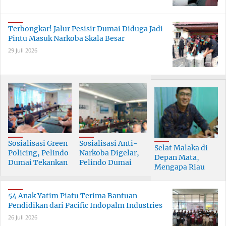
Terbongkar! Jalur Pesisir Dumai Diduga Jadi
Pintu Masuk Narkoba Skala Besar
29 Juli 2026
Sosialisasi Green
Sosialisasi Anti-
Selat Malaka di
Policing, Pelindo
Narkoba Digelar,
Depan Mata,
Dumai Tekankan
Pelindo Dumai
Mengapa Riau
Tanggung Jawab
Prioritaskan SDM
Pesisir Masih
Bersama
Berkualitas
Tertinggal?
54 Anak Yatim Piatu Terima Bantuan
Pendidikan dari Pacific Indopalm Industries
26 Juli 2026