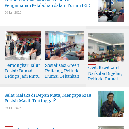
Pelindo Dumai Satukan Persepsi
Pengamanan Pelabuhan dalam Forum FGD
30 Juli 2026
Terbongkar! Jalur
Sosialisasi Green
Sosialisasi Anti-
Pesisir Dumai
Policing, Pelindo
Narkoba Digelar,
Diduga Jadi Pintu
Dumai Tekankan
Pelindo Dumai
Masuk Narkoba
Tanggung Jawab
Prioritaskan SDM
Skala Besar
Bersama
Berkualitas
Selat Malaka di Depan Mata, Mengapa Riau
Pesisir Masih Tertinggal?
26 Juli 2026