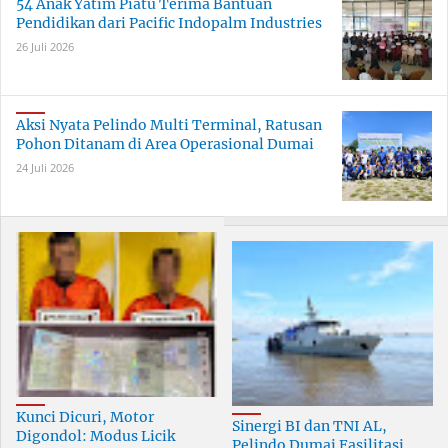
54 Anak Yatim Piatu Terima Bantuan
Pendidikan dari Pacific Indopalm Industries
26 Juli 2026
Aksi Nyata Pelindo Multi Terminal, Ratusan
Pohon Ditanam di Area Operasional Dumai
24 Juli 2026
Kunci Dicuri, Motor
Sinergi BI dan TNI AL,
Digondol: Modus Licik
Pelindo Dumai Fasilitasi