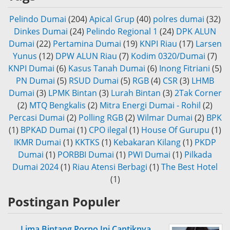
Pelindo Dumai
(204)
Apical Grup
(40)
polres dumai
(32)
Dinkes Dumai
(24)
Pelindo Regional 1
(24)
DPK ALUN
Dumai
(22)
Pertamina Dumai
(19)
KNPI Riau
(17)
Larsen
Yunus
(12)
DPW ALUN Riau
(7)
Kodim 0320/Dumai
(7)
KNPI Dumai
(6)
Kasus Tanah Dumai
(6)
Inong Fitriani
(5)
PN Dumai
(5)
RSUD Dumai
(5)
RGB
(4)
CSR
(3)
LHMB
Dumai
(3)
LPMK Bintan
(3)
Lurah Bintan
(3)
2Tak Corner
(2)
MTQ Bengkalis
(2)
Mitra Energi Dumai - Rohil
(2)
Percasi Dumai
(2)
Polling RGB
(2)
Wilmar Dumai
(2)
BPK
(1)
BPKAD Dumai
(1)
CPO ilegal
(1)
House Of Gurupu
(1)
IKMR Dumai
(1)
KKTKS
(1)
Kebakaran Kilang
(1)
PKDP
Dumai
(1)
PORBBI Dumai
(1)
PWI Dumai
(1)
Pilkada
Dumai 2024
(1)
Riau Atensi Berbagi
(1)
The Best Hotel
(1)
Postingan Populer
Lima Bintang Porno Ini Cantiknya