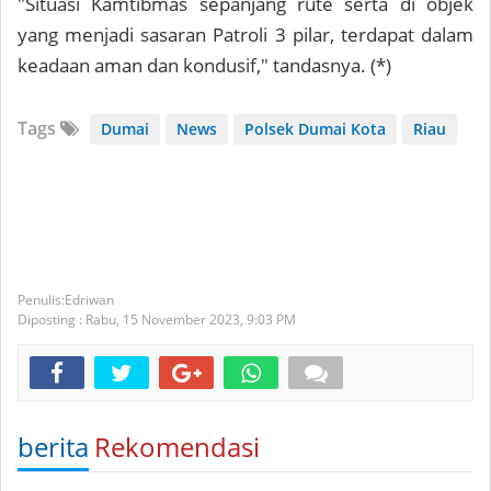
"Situasi Kamtibmas sepanjang rute serta di objek
yang menjadi sasaran Patroli 3 pilar, terdapat dalam
keadaan aman dan kondusif," tandasnya. (*)
Tags
Dumai
News
Polsek Dumai Kota
Riau
Edriwan
Diposting :
Rabu, 15 November 2023,
9:03 PM
berita
Rekomendasi