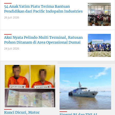
54 Anak Yatim Piatu Terima Bantuan
Pendidikan dari Pacific Indopalm Industries
26 Juli 2026
Aksi Nyata Pelindo Multi Terminal, Ratusan
Pohon Ditanam di Area Operasional Dumai
24 Juli 2026
Kunci Dicuri, Motor
Sinergi BI dan TNI AL,