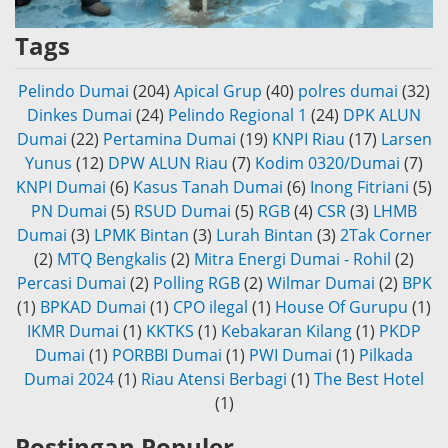
Tags
Pelindo Dumai
(204)
Apical Grup
(40)
polres dumai
(32)
Dinkes Dumai
(24)
Pelindo Regional 1
(24)
DPK ALUN
Dumai
(22)
Pertamina Dumai
(19)
KNPI Riau
(17)
Larsen
Yunus
(12)
DPW ALUN Riau
(7)
Kodim 0320/Dumai
(7)
KNPI Dumai
(6)
Kasus Tanah Dumai
(6)
Inong Fitriani
(5)
PN Dumai
(5)
RSUD Dumai
(5)
RGB
(4)
CSR
(3)
LHMB
Dumai
(3)
LPMK Bintan
(3)
Lurah Bintan
(3)
2Tak Corner
(2)
MTQ Bengkalis
(2)
Mitra Energi Dumai - Rohil
(2)
Percasi Dumai
(2)
Polling RGB
(2)
Wilmar Dumai
(2)
BPK
(1)
BPKAD Dumai
(1)
CPO ilegal
(1)
House Of Gurupu
(1)
IKMR Dumai
(1)
KKTKS
(1)
Kebakaran Kilang
(1)
PKDP
Dumai
(1)
PORBBI Dumai
(1)
PWI Dumai
(1)
Pilkada
Dumai 2024
(1)
Riau Atensi Berbagi
(1)
The Best Hotel
(1)
Postingan Populer