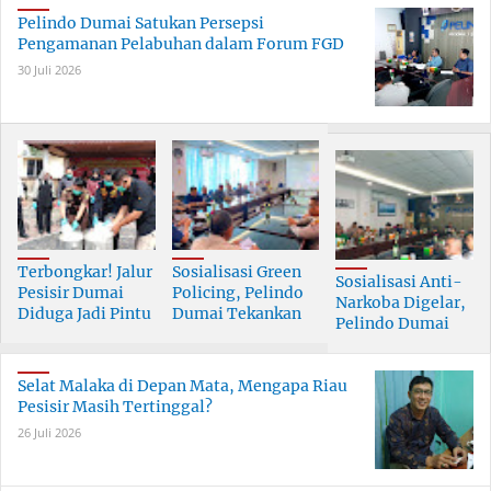
Pelindo Dumai Satukan Persepsi
Pengamanan Pelabuhan dalam Forum FGD
30 Juli 2026
Terbongkar! Jalur
Sosialisasi Green
Sosialisasi Anti-
Pesisir Dumai
Policing, Pelindo
Narkoba Digelar,
Diduga Jadi Pintu
Dumai Tekankan
Pelindo Dumai
Masuk Narkoba
Tanggung Jawab
Prioritaskan SDM
Skala Besar
Bersama
Berkualitas
Selat Malaka di Depan Mata, Mengapa Riau
Pesisir Masih Tertinggal?
26 Juli 2026