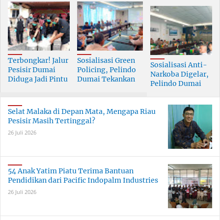
Terbongkar! Jalur
Sosialisasi Green
Sosialisasi Anti-
Pesisir Dumai
Policing, Pelindo
Narkoba Digelar,
Diduga Jadi Pintu
Dumai Tekankan
Pelindo Dumai
Masuk Narkoba
Tanggung Jawab
Prioritaskan SDM
Skala Besar
Bersama
Berkualitas
Selat Malaka di Depan Mata, Mengapa Riau
Pesisir Masih Tertinggal?
26 Juli 2026
54 Anak Yatim Piatu Terima Bantuan
Pendidikan dari Pacific Indopalm Industries
26 Juli 2026