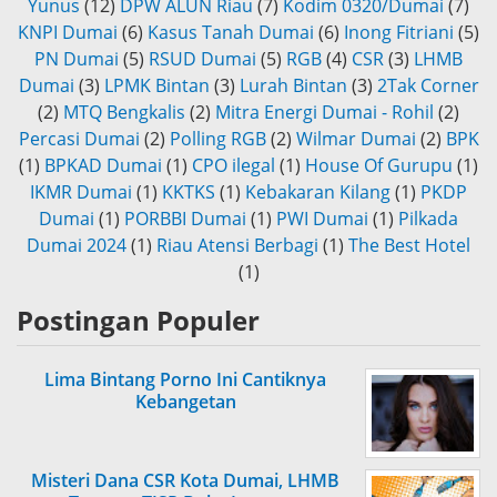
Yunus
(12)
DPW ALUN Riau
(7)
Kodim 0320/Dumai
(7)
KNPI Dumai
(6)
Kasus Tanah Dumai
(6)
Inong Fitriani
(5)
PN Dumai
(5)
RSUD Dumai
(5)
RGB
(4)
CSR
(3)
LHMB
Dumai
(3)
LPMK Bintan
(3)
Lurah Bintan
(3)
2Tak Corner
(2)
MTQ Bengkalis
(2)
Mitra Energi Dumai - Rohil
(2)
Percasi Dumai
(2)
Polling RGB
(2)
Wilmar Dumai
(2)
BPK
(1)
BPKAD Dumai
(1)
CPO ilegal
(1)
House Of Gurupu
(1)
IKMR Dumai
(1)
KKTKS
(1)
Kebakaran Kilang
(1)
PKDP
Dumai
(1)
PORBBI Dumai
(1)
PWI Dumai
(1)
Pilkada
Dumai 2024
(1)
Riau Atensi Berbagi
(1)
The Best Hotel
(1)
Postingan Populer
Lima Bintang Porno Ini Cantiknya
Kebangetan
Misteri Dana CSR Kota Dumai, LHMB