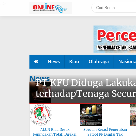
-->
News
Riau
Olahraga
Nasiona
News
PT KFU Diduga Lakuka
terhadapTenaga Secur
ALUN Riau Desak
Sorotan Keras! Penertiban
Penindakan Total: Direksi
Satpol PP Dinilai Tak