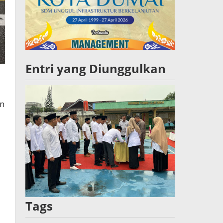
Entri yang Diunggulkan
an
Tags