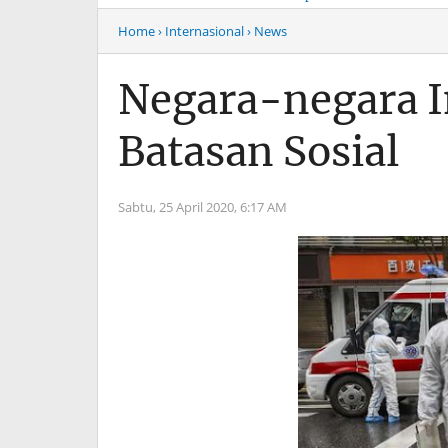
Musim Mas Harus
Menyentuh “Kelas Atas”
Bertanggung Jawab
Hiburan Malam
Home
› Internasional
› News
Negara-negara I
Batasan Sosial
Sabtu, 25 April 2020,
6:17 AM