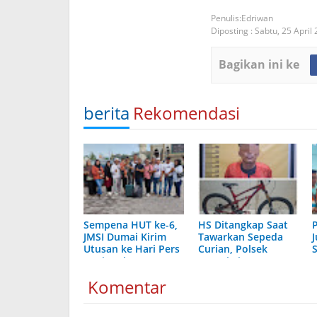
Edriwan
Diposting :
Sabtu, 25 April
Bagikan ini ke
berita
Rekomendasi
Sempena HUT ke-6,
HS Ditangkap Saat
JMSI Dumai Kirim
Tawarkan Sepeda
Utusan ke Hari Pers
Curian, Polsek
Nasional 2026
Dumai Timur
Bergerak Cepat
Komentar