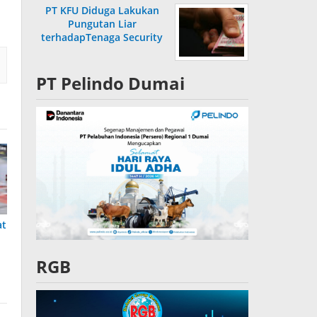
PT KFU Diduga Lakukan
Pungutan Liar
terhadapTenaga Security
di Dumai
PT Pelindo Dumai
at
RGB