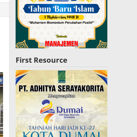
lres
W
First Resource