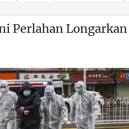
KSO, Integritas Aparatur
untuk Kenyamanan Arus
Pemalsuan Paspor, Po
Dipertaruhkan
Balik
Dumai Diminta
Transparan Soal D
ni Perlahan Longarkan