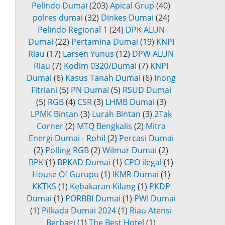
Pelindo Dumai
(203)
Apical Grup
(40)
polres dumai
(32)
Dinkes Dumai
(24)
Pelindo Regional 1
(24)
DPK ALUN
Dumai
(22)
Pertamina Dumai
(19)
KNPI
Riau
(17)
Larsen Yunus
(12)
DPW ALUN
Riau
(7)
Kodim 0320/Dumai
(7)
KNPI
Dumai
(6)
Kasus Tanah Dumai
(6)
Inong
Fitriani
(5)
PN Dumai
(5)
RSUD Dumai
(5)
RGB
(4)
CSR
(3)
LHMB Dumai
(3)
LPMK Bintan
(3)
Lurah Bintan
(3)
2Tak
Corner
(2)
MTQ Bengkalis
(2)
Mitra
Energi Dumai - Rohil
(2)
Percasi Dumai
(2)
Polling RGB
(2)
Wilmar Dumai
(2)
BPK
(1)
BPKAD Dumai
(1)
CPO ilegal
(1)
House Of Gurupu
(1)
IKMR Dumai
(1)
KKTKS
(1)
Kebakaran Kilang
(1)
PKDP
Dumai
(1)
PORBBI Dumai
(1)
PWI Dumai
(1)
Pilkada Dumai 2024
(1)
Riau Atensi
Berbagi
(1)
The Best Hotel
(1)