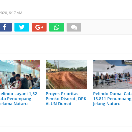
 2020,
6:17 AM
Pelindo Layani 1,52
Proyek Prioritas
Pelindo Dumai Cat
Juta Penumpang
Pemko Disorot, DPK
15.811 Penumpang
Selama Nataru
ALUN Dumai
Jelang Nataru
2025/2026
Ungkap Dugaan
2025/2026
Galian C Ilegal