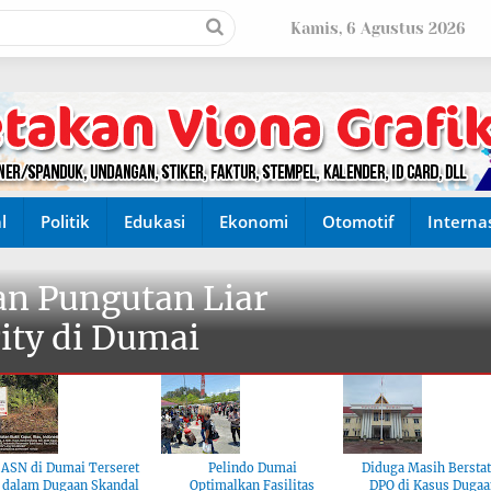
Kamis, 6 Agustus 2026
l
Politik
Edukasi
Ekonomi
Otomotif
Interna
n Pungutan Liar
ity di Dumai
ASN di Dumai Terseret
Pelindo Dumai
Diduga Masih Bersta
dalam Dugaan Skandal
Optimalkan Fasilitas
DPO di Kasus Dugaa