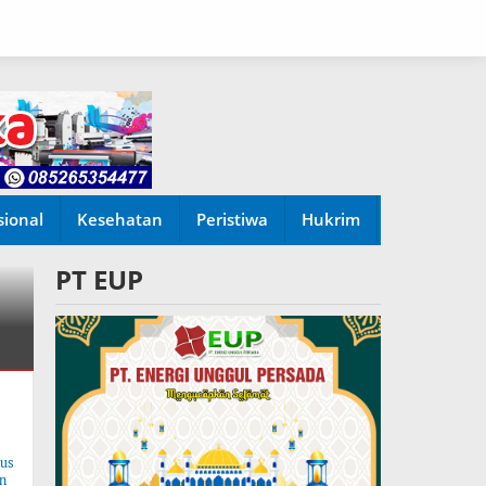
sional
Kesehatan
Peristiwa
Hukrim
PT EUP
tus
n