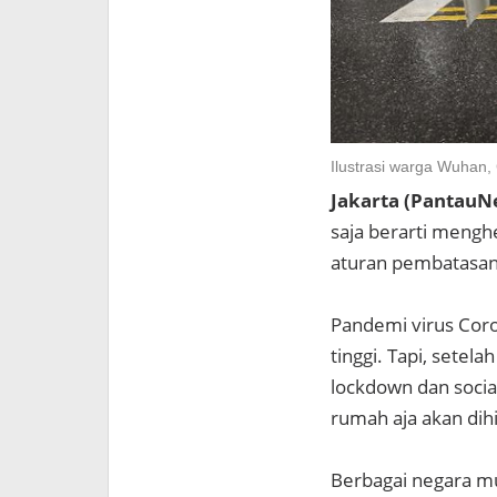
Ilustrasi warga Wuhan, 
Jakarta (PantauN
saja berarti mengh
aturan pembatasan 
Pandemi virus Coro
tinggi. Tapi, setel
lockdown dan social
rumah aja akan dih
Berbagai negara mul