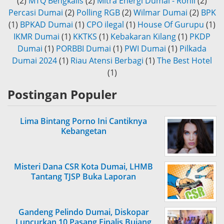
(2)
MTQ Bengkalis
(2)
Mitra Energi Dumai - Rohil
(2)
Percasi Dumai
(2)
Polling RGB
(2)
Wilmar Dumai
(2)
BPK
(1)
BPKAD Dumai
(1)
CPO ilegal
(1)
House Of Gurupu
(1)
IKMR Dumai
(1)
KKTKS
(1)
Kebakaran Kilang
(1)
PKDP
Dumai
(1)
PORBBI Dumai
(1)
PWI Dumai
(1)
Pilkada
Dumai 2024
(1)
Riau Atensi Berbagi
(1)
The Best Hotel
(1)
Postingan Populer
Lima Bintang Porno Ini Cantiknya
Kebangetan
Misteri Dana CSR Kota Dumai, LHMB
Tantang TJSP Buka Laporan
Gandeng Pelindo Dumai, Diskopar
Luncurkan 10 Pasang Finalis Bujang