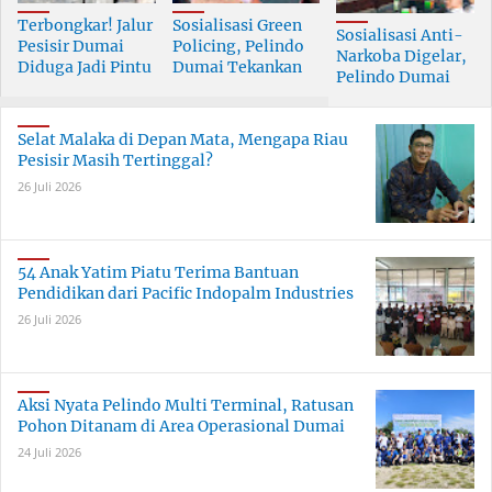
Terbongkar! Jalur
Sosialisasi Green
Sosialisasi Anti-
Pesisir Dumai
Policing, Pelindo
Narkoba Digelar,
Diduga Jadi Pintu
Dumai Tekankan
Pelindo Dumai
Masuk Narkoba
Tanggung Jawab
Prioritaskan SDM
Skala Besar
Bersama
Berkualitas
Selat Malaka di Depan Mata, Mengapa Riau
Pesisir Masih Tertinggal?
26 Juli 2026
54 Anak Yatim Piatu Terima Bantuan
Pendidikan dari Pacific Indopalm Industries
26 Juli 2026
Aksi Nyata Pelindo Multi Terminal, Ratusan
Pohon Ditanam di Area Operasional Dumai
24 Juli 2026