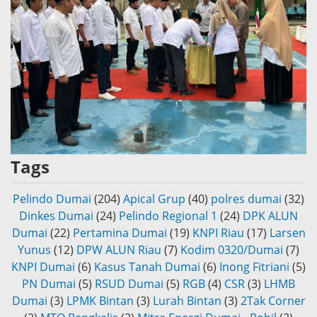
Tags
Pelindo Dumai
(204)
Apical Grup
(40)
polres dumai
(32)
Dinkes Dumai
(24)
Pelindo Regional 1
(24)
DPK ALUN
Dumai
(22)
Pertamina Dumai
(19)
KNPI Riau
(17)
Larsen
Yunus
(12)
DPW ALUN Riau
(7)
Kodim 0320/Dumai
(7)
KNPI Dumai
(6)
Kasus Tanah Dumai
(6)
Inong Fitriani
(5)
PN Dumai
(5)
RSUD Dumai
(5)
RGB
(4)
CSR
(3)
LHMB
Dumai
(3)
LPMK Bintan
(3)
Lurah Bintan
(3)
2Tak Corner