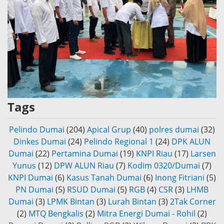
Tags
Pelindo Dumai
(204)
Apical Grup
(40)
polres dumai
(32)
Dinkes Dumai
(24)
Pelindo Regional 1
(24)
DPK ALUN
Dumai
(22)
Pertamina Dumai
(19)
KNPI Riau
(17)
Larsen
Yunus
(12)
DPW ALUN Riau
(7)
Kodim 0320/Dumai
(7)
KNPI Dumai
(6)
Kasus Tanah Dumai
(6)
Inong Fitriani
(5)
PN Dumai
(5)
RSUD Dumai
(5)
RGB
(4)
CSR
(3)
LHMB
Dumai
(3)
LPMK Bintan
(3)
Lurah Bintan
(3)
2Tak Corner
(2)
MTQ Bengkalis
(2)
Mitra Energi Dumai - Rohil
(2)