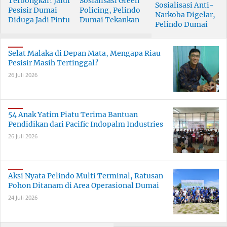
Terbongkar! Jalur
Sosialisasi Green
Sosialisasi Anti-
Pesisir Dumai
Policing, Pelindo
Narkoba Digelar,
Diduga Jadi Pintu
Dumai Tekankan
Pelindo Dumai
Masuk Narkoba
Tanggung Jawab
Prioritaskan SDM
Skala Besar
Bersama
Berkualitas
Selat Malaka di Depan Mata, Mengapa Riau
Pesisir Masih Tertinggal?
26 Juli 2026
54 Anak Yatim Piatu Terima Bantuan
Pendidikan dari Pacific Indopalm Industries
26 Juli 2026
Aksi Nyata Pelindo Multi Terminal, Ratusan
Pohon Ditanam di Area Operasional Dumai
24 Juli 2026