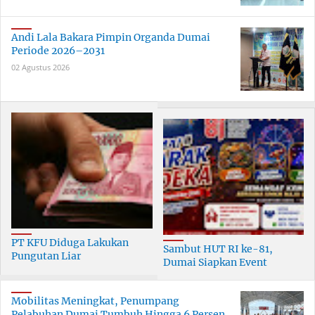
Andi Lala Bakara Pimpin Organda Dumai
Periode 2026–2031
02 Agustus 2026
PT KFU Diduga Lakukan
Sambut HUT RI ke-81,
Pungutan Liar
Dumai Siapkan Event
terhadapTenaga Security di
Meriah Selama 30 Hari
Dumai
Mobilitas Meningkat, Penumpang
Pelabuhan Dumai Tumbuh Hingga 6 Persen