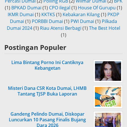
Percasi Dumai
(2)
Polling RGB
(2)
Wilmar Dumai
(2)
BPK
(1)
BPKAD Dumai
(1)
CPO ilegal
(1)
House Of Gurupu
(1)
IKMR Dumai
(1)
KKTKS
(1)
Kebakaran Kilang
(1)
PKDP
Dumai
(1)
PORBBI Dumai
(1)
PWI Dumai
(1)
Pilkada
Dumai 2024
(1)
Riau Atensi Berbagi
(1)
The Best Hotel
(1)
Postingan Populer
Lima Bintang Porno Ini Cantiknya
Kebangetan
Misteri Dana CSR Kota Dumai, LHMB
Tantang TJSP Buka Laporan
Gandeng Pelindo Dumai, Diskopar
Luncurkan 10 Pasang Finalis Bujang
Dara 2026