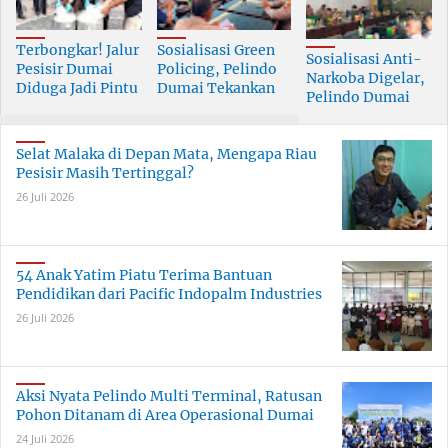
Terbongkar! Jalur
Sosialisasi Green
Sosialisasi Anti-
Pesisir Dumai
Policing, Pelindo
Narkoba Digelar,
Diduga Jadi Pintu
Dumai Tekankan
Pelindo Dumai
Masuk Narkoba
Tanggung Jawab
Prioritaskan SDM
Skala Besar
Bersama
Berkualitas
Selat Malaka di Depan Mata, Mengapa Riau
Pesisir Masih Tertinggal?
26 Juli 2026
54 Anak Yatim Piatu Terima Bantuan
Pendidikan dari Pacific Indopalm Industries
26 Juli 2026
Aksi Nyata Pelindo Multi Terminal, Ratusan
Pohon Ditanam di Area Operasional Dumai
24 Juli 2026