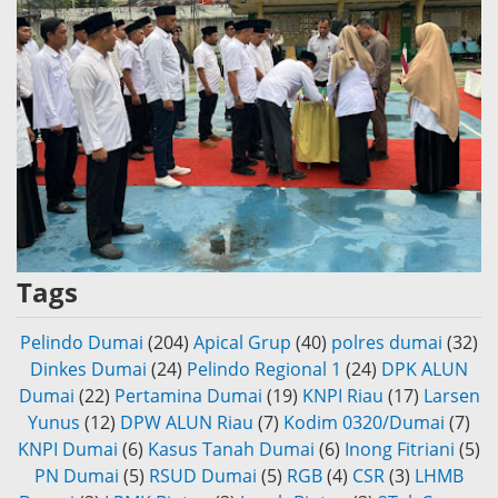
Tags
Pelindo Dumai
(204)
Apical Grup
(40)
polres dumai
(32)
Dinkes Dumai
(24)
Pelindo Regional 1
(24)
DPK ALUN
Dumai
(22)
Pertamina Dumai
(19)
KNPI Riau
(17)
Larsen
Yunus
(12)
DPW ALUN Riau
(7)
Kodim 0320/Dumai
(7)
KNPI Dumai
(6)
Kasus Tanah Dumai
(6)
Inong Fitriani
(5)
PN Dumai
(5)
RSUD Dumai
(5)
RGB
(4)
CSR
(3)
LHMB