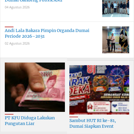
Dumai Gandeng Poltek AMI
04 Agustus 2026
Andi Lala Bakara Pimpin Organda Dumai
Periode 2026–2031
02 Agustus 2026
PT KFU Diduga Lakukan
Sambut HUT RI ke-81,
Pungutan Liar
Dumai Siapkan Event
terhadapTenaga Security di
Meriah Selama 30 Hari