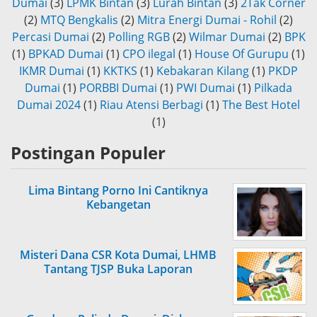
Dumai
(3)
LPMK Bintan
(3)
Lurah Bintan
(3)
2Tak Corner
(2)
MTQ Bengkalis
(2)
Mitra Energi Dumai - Rohil
(2)
Percasi Dumai
(2)
Polling RGB
(2)
Wilmar Dumai
(2)
BPK
(1)
BPKAD Dumai
(1)
CPO ilegal
(1)
House Of Gurupu
(1)
IKMR Dumai
(1)
KKTKS
(1)
Kebakaran Kilang
(1)
PKDP
Dumai
(1)
PORBBI Dumai
(1)
PWI Dumai
(1)
Pilkada
Dumai 2024
(1)
Riau Atensi Berbagi
(1)
The Best Hotel
(1)
Postingan Populer
Lima Bintang Porno Ini Cantiknya
Kebangetan
Misteri Dana CSR Kota Dumai, LHMB
Tantang TJSP Buka Laporan