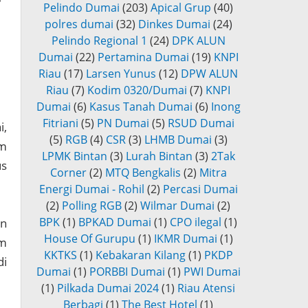
Pelindo Dumai
(203)
Apical Grup
(40)
polres dumai
(32)
Dinkes Dumai
(24)
Pelindo Regional 1
(24)
DPK ALUN
Dumai
(22)
Pertamina Dumai
(19)
KNPI
Riau
(17)
Larsen Yunus
(12)
DPW ALUN
Riau
(7)
Kodim 0320/Dumai
(7)
KNPI
Dumai
(6)
Kasus Tanah Dumai
(6)
Inong
Fitriani
(5)
PN Dumai
(5)
RSUD Dumai
i,
(5)
RGB
(4)
CSR
(3)
LHMB Dumai
(3)
am
LPMK Bintan
(3)
Lurah Bintan
(3)
2Tak
us
Corner
(2)
MTQ Bengkalis
(2)
Mitra
Energi Dumai - Rohil
(2)
Percasi Dumai
(2)
Polling RGB
(2)
Wilmar Dumai
(2)
BPK
(1)
BPKAD Dumai
(1)
CPO ilegal
(1)
an
House Of Gurupu
(1)
IKMR Dumai
(1)
am
KKTKS
(1)
Kebakaran Kilang
(1)
PKDP
di
Dumai
(1)
PORBBI Dumai
(1)
PWI Dumai
(1)
Pilkada Dumai 2024
(1)
Riau Atensi
Berbagi
(1)
The Best Hotel
(1)