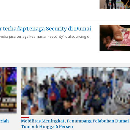
 terhadapTenaga Security di Dumai
edia jasa tenaga keamanan (security) outsourcing di
riah
Mobilitas Meningkat, Penumpang Pelabuhan Dumai
Tumbuh Hingga 6 Persen