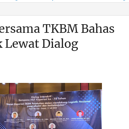
KSO, Integritas Aparatur
untuk Kenyamanan Arus
Pemalsuan Paspor, Po
Dipertaruhkan
Balik
Dumai Diminta
Transparan Soal D
Bersama TKBM Bahas
k Lewat Dialog