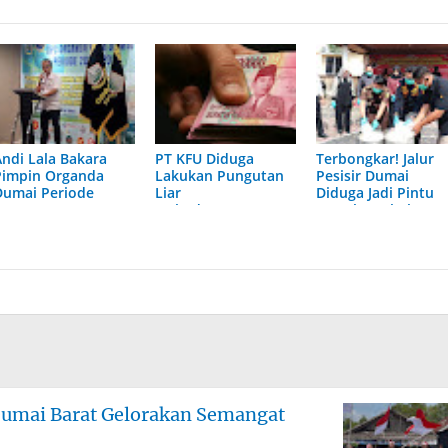
Andi Lala Bakara
PT KFU Diduga
Terbongkar! Jalur
Pimpin Organda
Lakukan Pungutan
Pesisir Dumai
Dumai Periode
Liar
Diduga Jadi Pintu
2026–2031
terhadapTenaga
Masuk Narkoba
Security di Dumai
Skala Besar
Dumai Barat Gelorakan Semangat