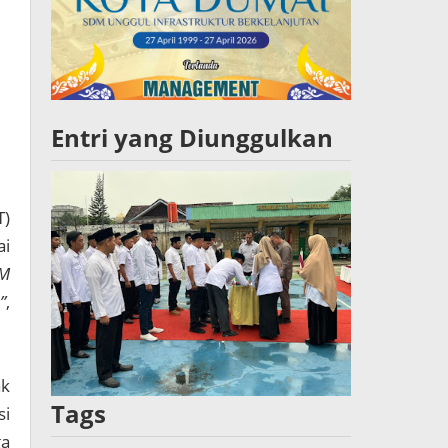
Entri yang Diunggulkan
T)
ai
BM
”
,
ak
Tags
si
ga