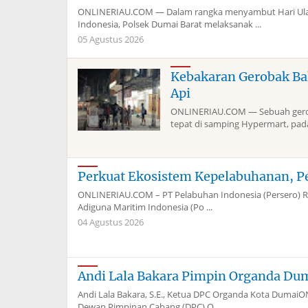
ONLINERIAU.COM — Dalam rangka menyambut Hari Ulan
Indonesia, Polsek Dumai Barat melaksanak ...
05 Agustus 2026
Kebakaran Gerobak Ba
Api
ONLINERIAU.COM — Sebuah geroba
tepat di samping Hypermart, pada 
Perkuat Ekosistem Kepelabuhanan, P
ONLINERIAU.COM – PT Pelabuhan Indonesia (Persero) Re
Adiguna Maritim Indonesia (Po ...
04 Agustus 2026
Andi Lala Bakara Pimpin Organda Du
Andi Lala Bakara, S.E., Ketua DPC Organda Kota Dum
Dewan Pimpinan Cabang (DPC) O ...