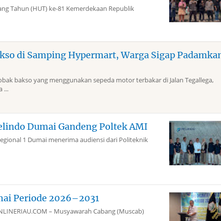
g Tahun (HUT) ke-81 Kemerdekaan Republik
kso di Samping Hypermart, Warga Sigap Padamka
k bakso yang menggunakan sepeda motor terbakar di Jalan Tegallega,
...
elindo Dumai Gandeng Poltek AMI
gional 1 Dumai menerima audiensi dari Politeknik
mai Periode 2026–2031
aiONLINERIAU.COM – Musyawarah Cabang (Muscab)