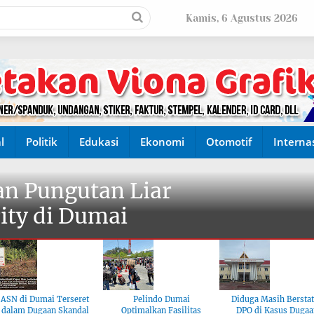
Kamis, 6 Agustus 2026
l
Politik
Edukasi
Ekonomi
Otomotif
Interna
n Pungutan Liar
ity di Dumai
ASN di Dumai Terseret
Pelindo Dumai
Diduga Masih Bersta
dalam Dugaan Skandal
Optimalkan Fasilitas
DPO di Kasus Dugaa