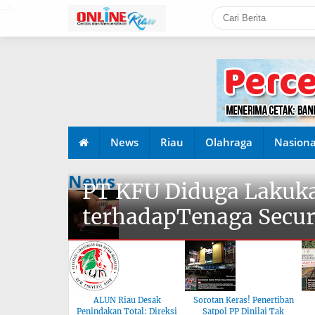
-->
News
Riau
Olahraga
Nasiona
News
PT KFU Diduga Lakuka
terhadapTenaga Secur
ALUN Riau Desak
Sorotan Keras! Penertiban
Penindakan Total: Direksi
Satpol PP Dinilai Tak