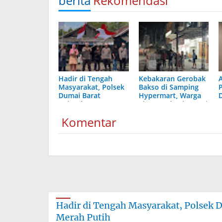
berita
Rekomendasi
Hadir di Tengah
Kebakaran Gerobak
Masyarakat, Polsek
Bakso di Samping
Dumai Barat
Hypermart, Warga
Gelorakan
Sigap Padamkan Api
Semangat Merah
Komentar
Putih
Hadir di Tengah Masyarakat, Polsek 
Merah Putih