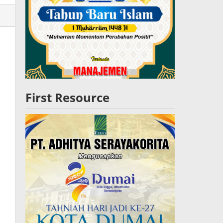
lres
W
First Resource