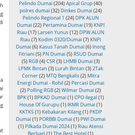
Pelindo Dumai
(204)
Apical Grup
(40)
ah
polres dumai
(32)
Dinkes Dumai
(24)
ng
Pelindo Regional 1
(24)
DPK ALUN
di
Dumai
(22)
Pertamina Dumai
(19)
KNPI
Riau
(17)
Larsen Yunus
(12)
DPW ALUN
Riau
(7)
Kodim 0320/Dumai
(7)
KNPI
Dumai
(6)
Kasus Tanah Dumai
(6)
Inong
Fitriani
(5)
PN Dumai
(5)
RSUD Dumai
(5)
RGB
(4)
CSR
(3)
LHMB Dumai
(3)
LPMK Bintan
(3)
Lurah Bintan
(3)
2Tak
Corner
(2)
MTQ Bengkalis
(2)
Mitra
ra
Energi Dumai - Rohil
(2)
Percasi Dumai
i
(2)
Polling RGB
(2)
Wilmar Dumai
(2)
ar
BPK
(1)
BPKAD Dumai
(1)
CPO ilegal
(1)
House Of Gurupu
(1)
IKMR Dumai
(1)
ng
KKTKS
(1)
Kebakaran Kilang
(1)
PKDP
Dumai
(1)
PORBBI Dumai
(1)
PWI Dumai
(1)
Pilkada Dumai 2024
(1)
Riau Atensi
ut
Berbagi
(1)
The Best Hotel
(1)