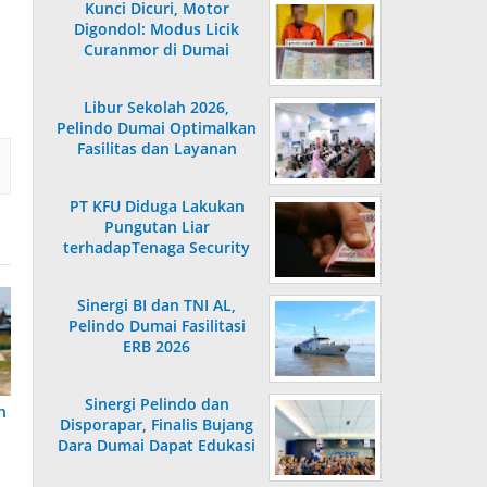
Kunci Dicuri, Motor
Digondol: Modus Licik
Curanmor di Dumai
Terungkap
Libur Sekolah 2026,
Pelindo Dumai Optimalkan
Fasilitas dan Layanan
Penumpang
PT KFU Diduga Lakukan
Pungutan Liar
terhadapTenaga Security
di Dumai
Sinergi BI dan TNI AL,
Pelindo Dumai Fasilitasi
ERB 2026
Sinergi Pelindo dan
h
Disporapar, Finalis Bujang
Dara Dumai Dapat Edukasi
Kepelabuhanan