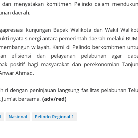
ni dan menyatakan komitmen Pelindo dalam menduku
nan daerah.
apresiasi kunjungan Bapak Walikota dan Wakil Waliko
h bukti nyata sinergi antara pemerintah daerah melalui BU
embangun wilayah. Kami di Pelindo berkomitmen unt
kan efisiensi dan pelayanan pelabuhan agar dap
k positif bagi masyarakat dan perekonomian Tanju
r Anwar Ahmad.
hiri dengan peninjauan langsung fasilitas pelabuhan Tel
t Jum’at bersama.
(adv/red)
l
Nasional
Pelindo Regional 1