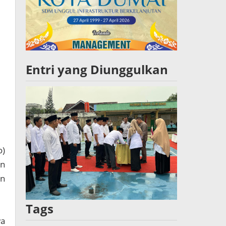
Entri yang Diunggulkan
o)
an
an
Tags
wa