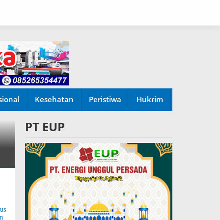
sional
Kesehatan
Peristiwa
Hukrim
PT EUP
tus
n