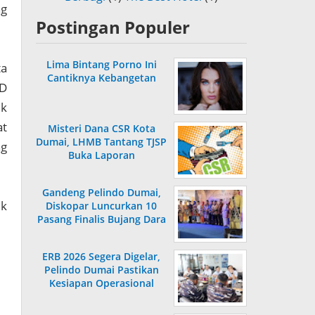
ng
Postingan Populer
Lima Bintang Porno Ini
ta
Cantiknya Kebangetan
MD
uk
at
Misteri Dana CSR Kota
Dumai, LHMB Tantang TJSP
ng
Buka Laporan
Gandeng Pelindo Dumai,
uk
Diskopar Luncurkan 10
Pasang Finalis Bujang Dara
2026
ERB 2026 Segera Digelar,
Pelindo Dumai Pastikan
Kesiapan Operasional