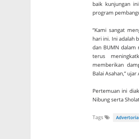
baik kunjungan i
program pembangu
“Kami sangat meng
hari ini. Ini adala
dan BUMN dalam m
terus meningkat
memberikan dampa
Balai Asahan,” uja
Pertemuan ini diak
Nibung serta Shola
Tags
Advertoria