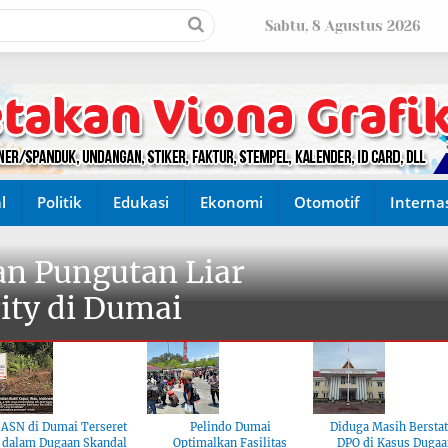
Sabtu, 8 Agustus 2026
l
Politik
Edukasi
Ekonomi
Otomotif
Interna
n Pungutan Liar
ity di Dumai
ASN di Dumai Terseret
Pelindo Dumai
Diduga Masih Bersta
dalam Dugaan Skandal
Optimalkan Fasilitas
DPO di Kasus Dugaa