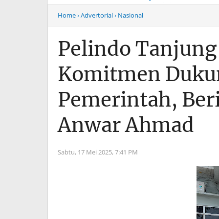
Musim Mas Harus
Menyentuh “Kelas Atas”
Bertanggung Jawab
Hiburan Malam
Home
› Advertorial
› Nasional
Pelindo Tanjung
Komitmen Duku
Pemerintah, Be
Anwar Ahmad
Sabtu, 17 Mei 2025,
7:41 PM