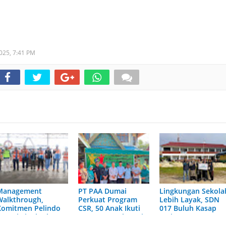
2025,
7:41 PM
Management
PT PAA Dumai
Lingkungan Sekola
Walkthrough,
Perkuat Program
Lebih Layak, SDN
Komitmen Pelindo
CSR, 50 Anak Ikuti
017 Buluh Kasap
Dumai Tingkatkan
Sunat Massal Gratis
Terima Bantuan
Keselamatan Kerja
Pelindo