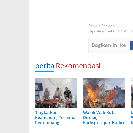
Edriwan
Diposting :
Sabtu, 17 Mei 
Bagikan ini ke
berita
Rekomendasi
Tingkatkan
Wakili Wali Kota
Keamanan, Terminal
Dumai,
Penumpang
Kadisporapar Hadiri
Pelabuhan Pelindo
Puncak Festival
Dumai Dilengkapi X-
Bakar Tongkang