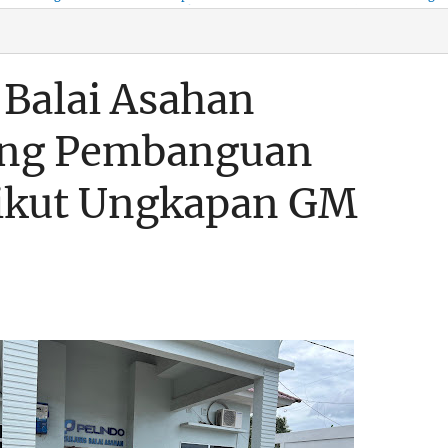
KSO, Integritas Aparatur
untuk Kenyamanan Arus
Pemalsuan Paspor, Po
Dipertaruhkan
Balik
Dumai Diminta
Transparan Soal D
 Balai Asahan
ng Pembanguan
rikut Ungkapan GM