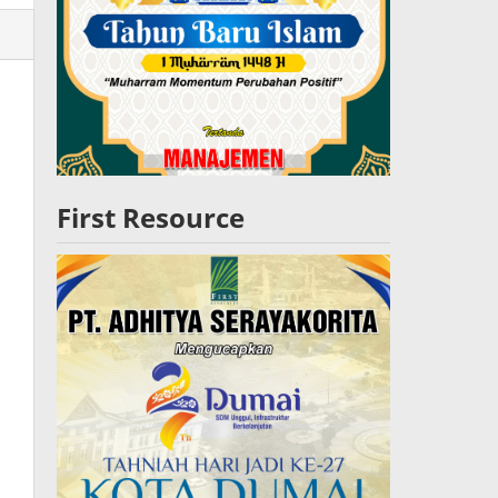
lres
W
First Resource