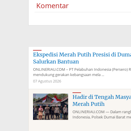
Komentar
Ray
Ekspedisi Merah Putih Presisi di Du
Salurkan Bantuan
ONLINERIAU.COM – PT Pelabuhan Indonesia (Persero) 
mendukung gerakan kebangsaan mela ...
07 Agustus 2026
Hadir di Tengah Masy
Merah Putih
ONLINERIAU.COM — Dalam rangka
Indonesia, Polsek Dumai Barat me