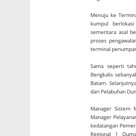
Menuju ke Termina
kumpul berlokas
sementara asal ben
proses pengawalan
terminal penumpa
Sama seperti ta
Bengkalis sebanya
Batam. Selanjutnya
dari Pelabuhan Du
Manager Sistem M
Manager Pelayanan
kedatangan Pemer
Regional 1 Duma