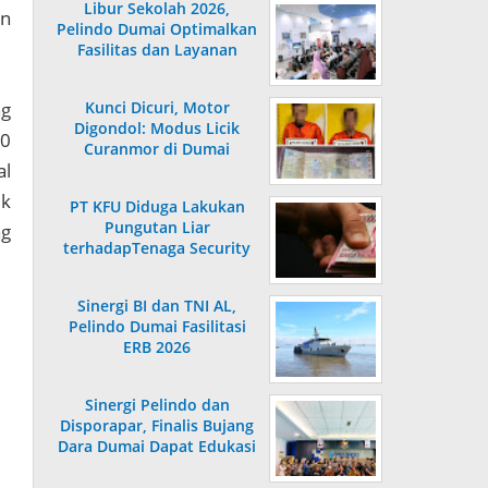
Libur Sekolah 2026,
an
Pelindo Dumai Optimalkan
Fasilitas dan Layanan
Penumpang
ng
Kunci Dicuri, Motor
Digondol: Modus Licik
00
Curanmor di Dumai
al
Terungkap
uk
PT KFU Diduga Lakukan
Pungutan Liar
ng
terhadapTenaga Security
di Dumai
Sinergi BI dan TNI AL,
Pelindo Dumai Fasilitasi
ERB 2026
Sinergi Pelindo dan
Disporapar, Finalis Bujang
Dara Dumai Dapat Edukasi
Kepelabuhanan