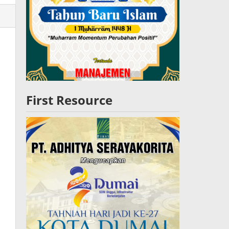
lres
W
First Resource