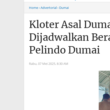
Musim Mas Harus
Menyentuh “Kelas Atas”
Bertanggung Jawab
Hiburan Malam
Home
› Advertorial
› Dumai
Kloter Asal Duma
Dijadwalkan Ber
Pelindo Dumai
Rabu, 07 Mei 2025,
8:30 AM