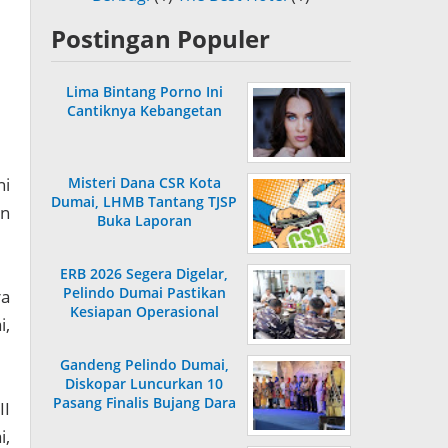
Postingan Populer
Lima Bintang Porno Ini
Cantiknya Kebangetan
i
Misteri Dana CSR Kota
Dumai, LHMB Tantang TJSP
an
Buka Laporan
ERB 2026 Segera Digelar,
Pelindo Dumai Pastikan
ra
Kesiapan Operasional
i,
Gandeng Pelindo Dumai,
Diskopar Luncurkan 10
Pasang Finalis Bujang Dara
II
2026
i,