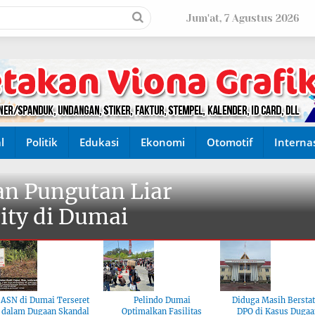
Jum'at, 7 Agustus 2026
l
Politik
Edukasi
Ekonomi
Otomotif
Interna
n Pungutan Liar
ity di Dumai
ASN di Dumai Terseret
Pelindo Dumai
Diduga Masih Bersta
dalam Dugaan Skandal
Optimalkan Fasilitas
DPO di Kasus Dugaa