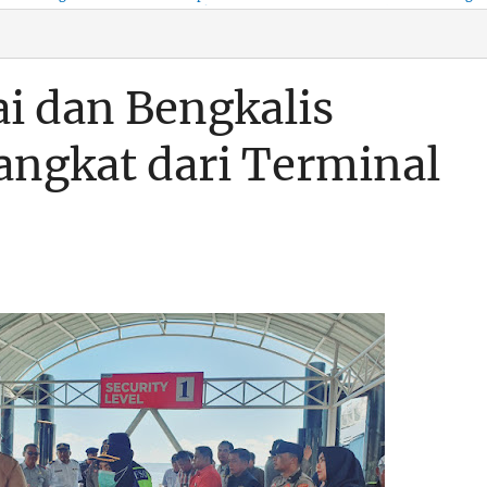
KSO, Integritas Aparatur
untuk Kenyamanan Arus
Pemalsuan Paspor, Po
Dipertaruhkan
Balik
Dumai Diminta
Transparan Soal D
i dan Bengkalis
angkat dari Terminal