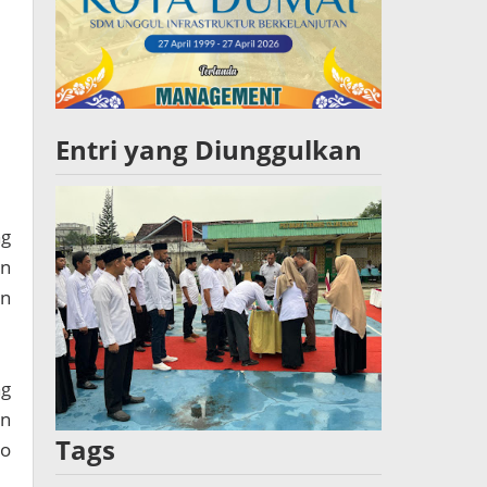
Entri yang Diunggulkan
ng
en
an
ng
an
Tags
do