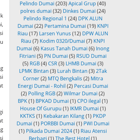
Pelindo Dumai
(203)
Apical Grup
(40)
polres dumai
(32)
Dinkes Dumai
(24)
ik
Pelindo Regional 1
(24)
DPK ALUN
i,
Dumai
(22)
Pertamina Dumai
(19)
KNPI
si
Riau
(17)
Larsen Yunus
(12)
DPW ALUN
Riau
(7)
Kodim 0320/Dumai
(7)
KNPI
ju
Dumai
(6)
Kasus Tanah Dumai
(6)
Inong
Fitriani
(5)
PN Dumai
(5)
RSUD Dumai
(5)
RGB
(4)
CSR
(3)
LHMB Dumai
(3)
ng
LPMK Bintan
(3)
Lurah Bintan
(3)
2Tak
si
Corner
(2)
MTQ Bengkalis
(2)
Mitra
ut
Energi Dumai - Rohil
(2)
Percasi Dumai
(2)
Polling RGB
(2)
Wilmar Dumai
(2)
BPK
(1)
BPKAD Dumai
(1)
CPO ilegal
(1)
House Of Gurupu
(1)
IKMR Dumai
(1)
gi
KKTKS
(1)
Kebakaran Kilang
(1)
PKDP
ut
Dumai
(1)
PORBBI Dumai
(1)
PWI Dumai
ng
(1)
Pilkada Dumai 2024
(1)
Riau Atensi
si
Berbagi
(1)
The Best Hotel
(1)