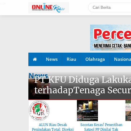
-->
News
Riau
Olahraga
Nasiona
News
PT KFU Diduga Lakuka
terhadapTenaga Secur
ALUN Riau Desak
Sorotan Keras! Penertiban
Penindakan Total: Direksi
Satpol PP Dinilai Tak