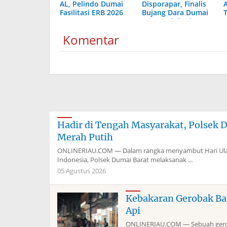
AL, Pelindo Dumai
Disporapar, Finalis
Fasilitasi ERB 2026
Bujang Dara Dumai
Dapat Edukasi
Kepelabuhanan
Komentar
Hadir di Tengah Masyarakat, Polsek 
Merah Putih
ONLINERIAU.COM — Dalam rangka menyambut Hari Ulan
Indonesia, Polsek Dumai Barat melaksanak ...
05 Agustus 2026
Kebakaran Gerobak Ba
Api
ONLINERIAU.COM — Sebuah geroba