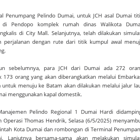
l Penumpang Pelindo Dumai, untuk JCH asal Dumai tit
i di Pendopo komplek rumah dinas Walikota Duma
gkalis di City Mall. Selanjutnya, telah dilakukan simula
 perjalanan dengan rute dari titik kumpul awal menu
ng.
hun sebelumnya, para JCH dari Dumai ada 272 ora
k 173 orang yang akan diberangkatkan melalui Embarka
 untuk menuju ke Batam akan dilakukan melalui jalur la
mai menggunakan kapal domestik.
anajemen Pelindo Regional 1 Dumai Hardi didampin
 Operasi Thomas Hendrik, Selasa (6/5/2025) menyamb
intah Kota Dumai dan rombongan di Terminal Penumpa
i. Lanjutnya bersama-sama akan melakukan simula