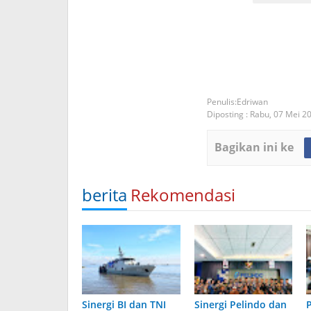
Edriwan
Diposting :
Rabu, 07 Mei 2
Bagikan ini ke
berita
Rekomendasi
Sinergi BI dan TNI
Sinergi Pelindo dan