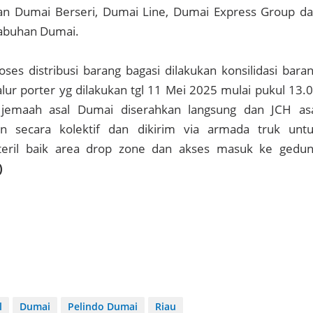
n Dumai Berseri, Dumai Line, Dumai Express Group d
abuhan Dumai.
oses distribusi barang bagasi dilakukan konsilidasi bara
jalur porter yg dilakukan tgl 11 Mei 2025 mulai pukul 13.
 jemaah asal Dumai diserahkan langsung dan JCH as
an secara kolektif dan dikirim via armada truk unt
teril baik area drop zone dan akses masuk ke gedu
)
l
Dumai
Pelindo Dumai
Riau