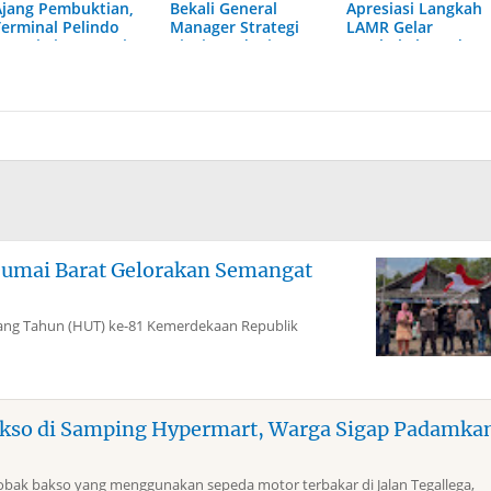
Ajang Pembuktian,
Bekali General
Apresiasi Langkah
Terminal Pelindo
Manager Strategi
LAMR Gelar
Dumai Siap Bersaing
Bisnis Hadapi
Pembekalan Adat
Dinamika Industri
Dumai Barat Gelorakan Semangat
g Tahun (HUT) ke-81 Kemerdekaan Republik
kso di Samping Hypermart, Warga Sigap Padamka
k bakso yang menggunakan sepeda motor terbakar di Jalan Tegallega,