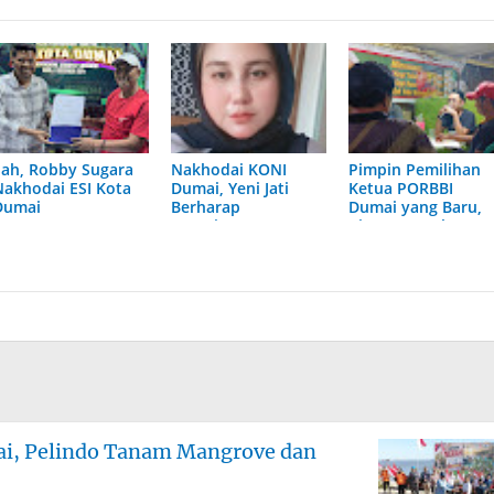
Sah, Robby Sugara
Nakhodai KONI
Pimpin Pemilihan
Nakhodai ESI Kota
Dumai, Yeni Jati
Ketua PORBBI
Dumai
Berharap
Dumai yang Baru,
Agustiawan
Viencent: Selamat
Perhatikan Atlet
Bripka Rahmad
Berprestasi
Dany
mai, Pelindo Tanam Mangrove dan