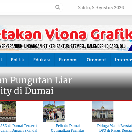
Sabtu, 8 Agustus 2026
l
Politik
Edukasi
Ekonomi
Otomotif
Interna
n Pungutan Liar
ity di Dumai
ASN di Dumai Terseret
Pelindo Dumai
Diduga Masih Bersta
dalam Dugaan Skandal
Optimalkan Fasilitas
DPO di Kasus Dugaa