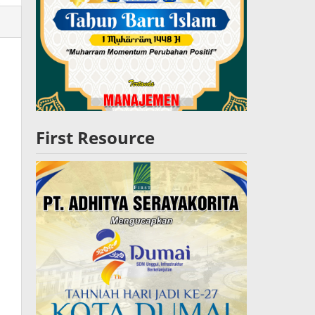
lres
W
First Resource