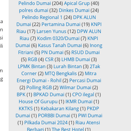
Pelindo Dumai
(204)
Apical Grup
(40)
polres dumai
(32)
Dinkes Dumai
(24)
Pelindo Regional 1
(24)
DPK ALUN
ta
Dumai
(22)
Pertamina Dumai
(19)
KNPI
an
Riau
(17)
Larsen Yunus
(12)
DPW ALUN
si
Riau
(7)
Kodim 0320/Dumai
(7)
KNPI
Dumai
(6)
Kasus Tanah Dumai
(6)
Inong
li
Fitriani
(5)
PN Dumai
(5)
RSUD Dumai
(5)
RGB
(4)
CSR
(3)
LHMB Dumai
(3)
LPMK Bintan
(3)
Lurah Bintan
(3)
2Tak
am
Corner
(2)
MTQ Bengkalis
(2)
Mitra
ng
Energi Dumai - Rohil
(2)
Percasi Dumai
(2)
Polling RGB
(2)
Wilmar Dumai
(2)
BPK
(1)
BPKAD Dumai
(1)
CPO ilegal
(1)
House Of Gurupu
(1)
IKMR Dumai
(1)
KKTKS
(1)
Kebakaran Kilang
(1)
PKDP
Dumai
(1)
PORBBI Dumai
(1)
PWI Dumai
(1)
Pilkada Dumai 2024
(1)
Riau Atensi
Berbagi
(1)
The Best Hotel
(1)