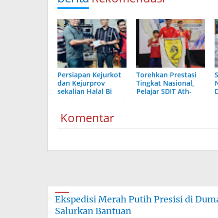
Persiapan Kejurkot
Torehkan Prestasi
dan Kejurprov
Tingkat Nasional,
sekalian Halal Bi
Pelajar SDIT Ath-
Halal, Percasi Dumai
Thaariq Dumai ini
Gelar Turnamen
Banggakan dalam
Komentar
Kejuaraan Olahraga
Taekwondo
Ekspedisi Merah Putih Presisi di Du
Salurkan Bantuan