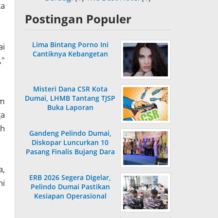
ta
Postingan Populer
Lima Bintang Porno Ini
ai
Cantiknya Kebangetan
,"
Misteri Dana CSR Kota
Dumai, LHMB Tantang TJSP
am
Buka Laporan
ga
oh
Gandeng Pelindo Dumai,
Diskopar Luncurkan 10
Pasang Finalis Bujang Dara
2026
a,
ERB 2026 Segera Digelar,
ni
Pelindo Dumai Pastikan
Kesiapan Operasional