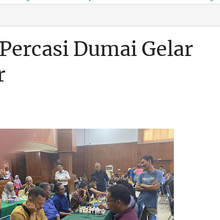
KSO, Integritas Aparatur
untuk Kenyamanan Arus
Pemalsuan Paspor, Po
Dipertaruhkan
Balik
Dumai Diminta
Transparan Soal D
 Percasi Dumai Gelar
r