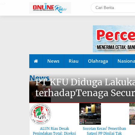
-->
News
Riau
Olahraga
Nasiona
News
PT KFU Diduga Lakuka
terhadapTenaga Secur
ALUN Riau Desak
Sorotan Keras! Penertiban
Penindakan Total: Direksi
Satpol PP Dinilai Tak