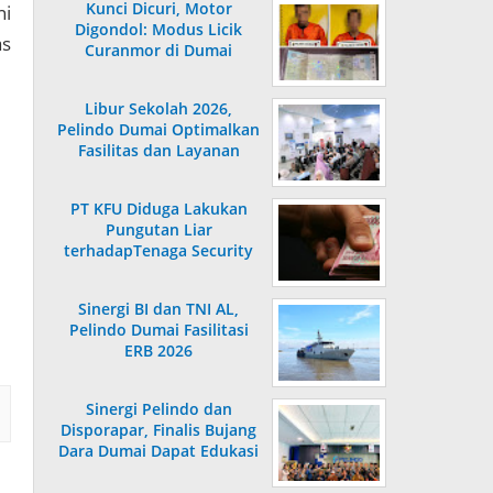
Kunci Dicuri, Motor
ni
Digondol: Modus Licik
as
Curanmor di Dumai
Terungkap
Libur Sekolah 2026,
Pelindo Dumai Optimalkan
Fasilitas dan Layanan
Penumpang
PT KFU Diduga Lakukan
Pungutan Liar
terhadapTenaga Security
di Dumai
Sinergi BI dan TNI AL,
Pelindo Dumai Fasilitasi
ERB 2026
Sinergi Pelindo dan
Disporapar, Finalis Bujang
Dara Dumai Dapat Edukasi
Kepelabuhanan