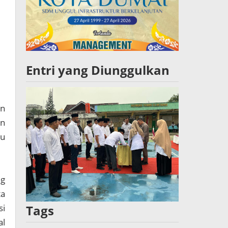
Entri yang Diunggulkan
an
an
tu
ng
ta
si
Tags
al