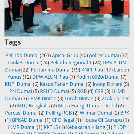
Tags
Pelindo Dumai
(203)
Apical Grup
(40)
polres dumai
(32)
Dinkes Dumai
(24)
Pelindo Regional 1
(24)
DPK ALUN
Dumai
(22)
Pertamina Dumai
(19)
KNPI Riau
(17)
Larsen
Yunus
(12)
DPW ALUN Riau
(7)
Kodim 0320/Dumai
(7)
KNPI Dumai
(6)
Kasus Tanah Dumai
(6)
Inong Fitriani
(5)
PN Dumai
(5)
RSUD Dumai
(5)
RGB
(4)
CSR
(3)
LHMB
Dumai
(3)
LPMK Bintan
(3)
Lurah Bintan
(3)
2Tak Corner
(2)
MTQ Bengkalis
(2)
Mitra Energi Dumai - Rohil
(2)
Percasi Dumai
(2)
Polling RGB
(2)
Wilmar Dumai
(2)
BPK
(1)
BPKAD Dumai
(1)
CPO ilegal
(1)
House Of Gurupu
(1)
IKMR Dumai
(1)
KKTKS
(1)
Kebakaran Kilang
(1)
PKDP