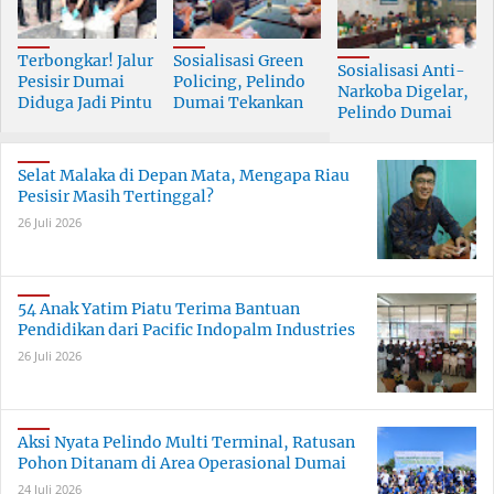
Terbongkar! Jalur
Sosialisasi Green
Sosialisasi Anti-
Pesisir Dumai
Policing, Pelindo
Narkoba Digelar,
Diduga Jadi Pintu
Dumai Tekankan
Pelindo Dumai
Masuk Narkoba
Tanggung Jawab
Prioritaskan SDM
Skala Besar
Bersama
Berkualitas
Selat Malaka di Depan Mata, Mengapa Riau
Pesisir Masih Tertinggal?
26 Juli 2026
54 Anak Yatim Piatu Terima Bantuan
Pendidikan dari Pacific Indopalm Industries
26 Juli 2026
Aksi Nyata Pelindo Multi Terminal, Ratusan
Pohon Ditanam di Area Operasional Dumai
24 Juli 2026