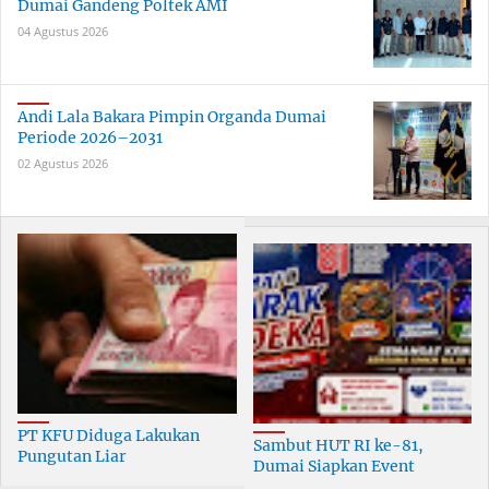
Dumai Gandeng Poltek AMI
04 Agustus 2026
Andi Lala Bakara Pimpin Organda Dumai
Periode 2026–2031
02 Agustus 2026
PT KFU Diduga Lakukan
Sambut HUT RI ke-81,
Pungutan Liar
Dumai Siapkan Event
terhadapTenaga Security di
Meriah Selama 30 Hari