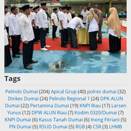
Tags
Pelindo Dumai
(204)
Apical Grup
(40)
polres dumai
(32)
Dinkes Dumai
(24)
Pelindo Regional 1
(24)
DPK ALUN
Dumai
(22)
Pertamina Dumai
(19)
KNPI Riau
(17)
Larsen
Yunus
(12)
DPW ALUN Riau
(7)
Kodim 0320/Dumai
(7)
KNPI Dumai
(6)
Kasus Tanah Dumai
(6)
Inong Fitriani
(5)
PN Dumai
(5)
RSUD Dumai
(5)
RGB
(4)
CSR
(3)
LHMB