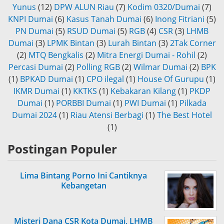
Yunus
(12)
DPW ALUN Riau
(7)
Kodim 0320/Dumai
(7)
KNPI Dumai
(6)
Kasus Tanah Dumai
(6)
Inong Fitriani
(5)
PN Dumai
(5)
RSUD Dumai
(5)
RGB
(4)
CSR
(3)
LHMB
Dumai
(3)
LPMK Bintan
(3)
Lurah Bintan
(3)
2Tak Corner
(2)
MTQ Bengkalis
(2)
Mitra Energi Dumai - Rohil
(2)
Percasi Dumai
(2)
Polling RGB
(2)
Wilmar Dumai
(2)
BPK
(1)
BPKAD Dumai
(1)
CPO ilegal
(1)
House Of Gurupu
(1)
IKMR Dumai
(1)
KKTKS
(1)
Kebakaran Kilang
(1)
PKDP
Dumai
(1)
PORBBI Dumai
(1)
PWI Dumai
(1)
Pilkada
Dumai 2024
(1)
Riau Atensi Berbagi
(1)
The Best Hotel
(1)
Postingan Populer
Lima Bintang Porno Ini Cantiknya
Kebangetan
Misteri Dana CSR Kota Dumai, LHMB