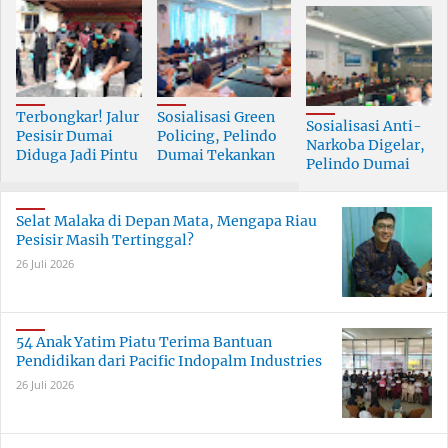
Terbongkar! Jalur
Sosialisasi Green
Sosialisasi Anti-
Pesisir Dumai
Policing, Pelindo
Narkoba Digelar,
Diduga Jadi Pintu
Dumai Tekankan
Pelindo Dumai
Masuk Narkoba
Tanggung Jawab
Prioritaskan SDM
Skala Besar
Bersama
Berkualitas
Selat Malaka di Depan Mata, Mengapa Riau
Pesisir Masih Tertinggal?
26 Juli 2026
54 Anak Yatim Piatu Terima Bantuan
Pendidikan dari Pacific Indopalm Industries
26 Juli 2026