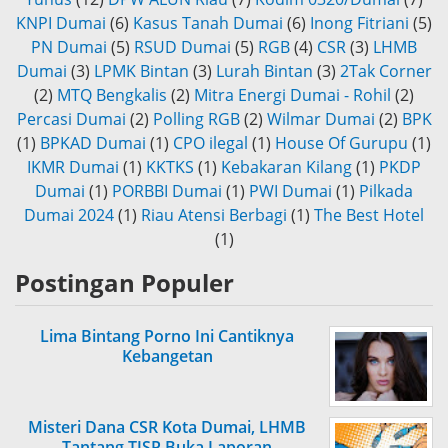
KNPI Dumai
(6)
Kasus Tanah Dumai
(6)
Inong Fitriani
(5)
PN Dumai
(5)
RSUD Dumai
(5)
RGB
(4)
CSR
(3)
LHMB
Dumai
(3)
LPMK Bintan
(3)
Lurah Bintan
(3)
2Tak Corner
(2)
MTQ Bengkalis
(2)
Mitra Energi Dumai - Rohil
(2)
Percasi Dumai
(2)
Polling RGB
(2)
Wilmar Dumai
(2)
BPK
(1)
BPKAD Dumai
(1)
CPO ilegal
(1)
House Of Gurupu
(1)
IKMR Dumai
(1)
KKTKS
(1)
Kebakaran Kilang
(1)
PKDP
Dumai
(1)
PORBBI Dumai
(1)
PWI Dumai
(1)
Pilkada
Dumai 2024
(1)
Riau Atensi Berbagi
(1)
The Best Hotel
(1)
Postingan Populer
Lima Bintang Porno Ini Cantiknya
Kebangetan
Misteri Dana CSR Kota Dumai, LHMB
Tantang TJSP Buka Laporan