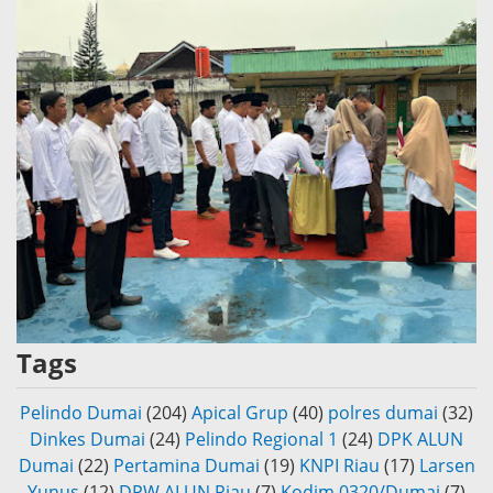
Tags
Pelindo Dumai
(204)
Apical Grup
(40)
polres dumai
(32)
Dinkes Dumai
(24)
Pelindo Regional 1
(24)
DPK ALUN
Dumai
(22)
Pertamina Dumai
(19)
KNPI Riau
(17)
Larsen
Yunus
(12)
DPW ALUN Riau
(7)
Kodim 0320/Dumai
(7)