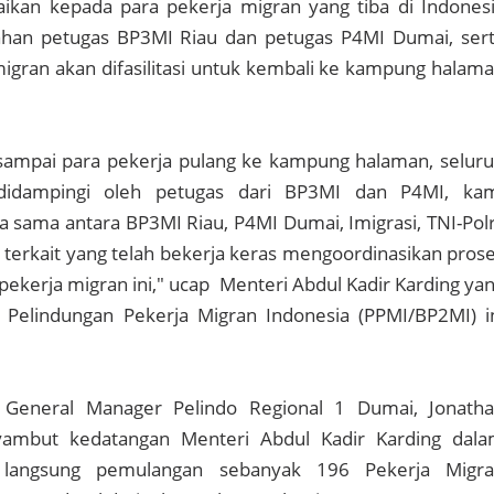
kan kepada para pekerja migran yang tiba di Indones
ahan petugas BP3MI Riau dan petugas P4MI Dumai, ser
migran akan difasilitasi untuk kembali ke kampung halam
sampai para pekerja pulang ke kampung halaman, selur
didampingi oleh petugas dari BP3MI dan P4MI, ka
a sama antara BP3MI Riau, P4MI Dumai, Imigrasi, TNI-Polr
k terkait yang telah bekerja keras mengoordinasikan pros
ekerja migran ini," ucap Menteri Abdul Kadir Karding ya
 Pelindungan Pekerja Migran Indonesia (PPMI/BP2MI) i
e General Manager Pelindo Regional 1 Dumai, Jonath
yambut kedatangan Menteri Abdul Kadir Karding dal
 langsung pemulangan sebanyak 196 Pekerja Migr