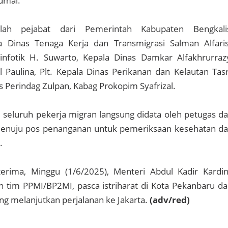
Dumai.
lah pejabat dari Pemerintah Kabupaten Bengkali
a Dinas Tenaga Kerja dan Transmigrasi Salman Alfaris
nfotik H. Suwarto, Kepala Dinas Damkar Alfakhrurraz
l Paulina, Plt. Kepala Dinas Perikanan dan Kelautan Tasr
s Perindag Zulpan, Kabag Prokopim Syafrizal.
seluruh pekerja migran langsung didata oleh petugas d
enuju pos penanganan untuk pemeriksaan kesehatan d
n.
terima, Minggu (1/6/2025), Menteri Abdul Kadir Kardi
tim PPMI/BP2MI, pasca istriharat di Kota Pekanbaru da
ng melanjutkan perjalanan ke Jakarta.
(adv/red)