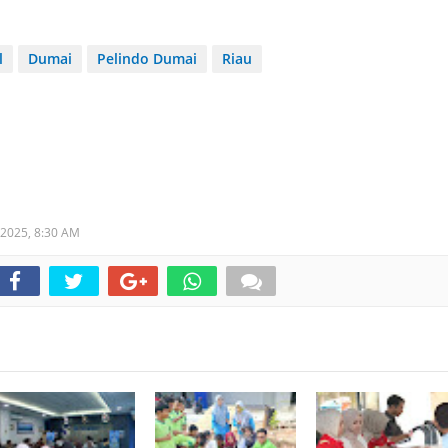
l
Dumai
Pelindo Dumai
Riau
 2025,
8:30 AM