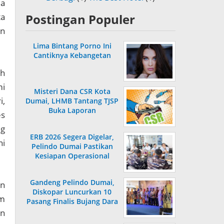
ia
ta
Postingan Populer
an
Lima Bintang Porno Ini
Cantiknya Kebangetan
uh
mi
Misteri Dana CSR Kota
i,
Dumai, LHMB Tantang TJSP
Buka Laporan
es
ng
ERB 2026 Segera Digelar,
ni
Pelindo Dumai Pastikan
Kesiapan Operasional
Gandeng Pelindo Dumai,
an
Diskopar Luncurkan 10
am
Pasang Finalis Bujang Dara
2026
an