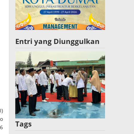
Entri yang Diunggulkan
I)
do
Tags
96