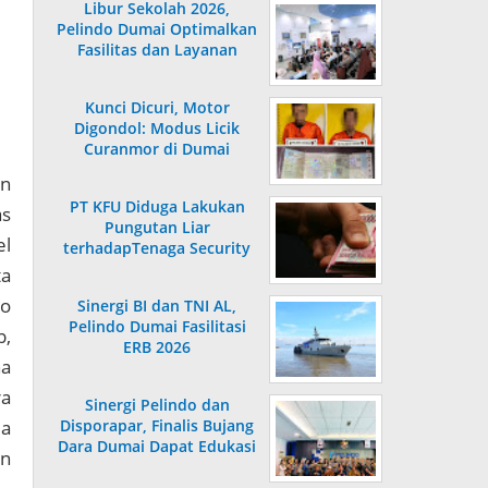
Libur Sekolah 2026,
Pelindo Dumai Optimalkan
Fasilitas dan Layanan
Penumpang
Kunci Dicuri, Motor
Digondol: Modus Licik
Curanmor di Dumai
Terungkap
an
PT KFU Diduga Lakukan
as
Pungutan Liar
el
terhadapTenaga Security
di Dumai
ta
ro
Sinergi BI dan TNI AL,
Pelindo Dumai Fasilitasi
b,
ERB 2026
na
ra
Sinergi Pelindo dan
ia
Disporapar, Finalis Bujang
Dara Dumai Dapat Edukasi
an
Kepelabuhanan