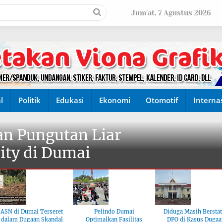
Jum'at, 7 Agustus 2026
l
Politik
Edukasi
Ekonomi
Otomotif
Interna
n Pungutan Liar
ity di Dumai
ASN di Dumai Terseret
Pelindo Dumai
Diduga Masih Bersta
dalam Dugaan Skandal
Optimalkan Fasilitas
DPO di Kasus Dugaa