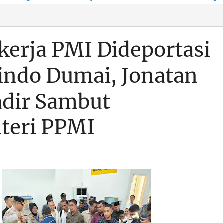
KSO, Integritas Aparatur
untuk Kenyamanan Arus
Pemalsuan Paspor, Po
Dipertaruhkan
Balik
Dumai Diminta
Transparan Soal D
kerja PMI Dideportasi
lindo Dumai, Jonatan
adir Sambut
teri PPMI