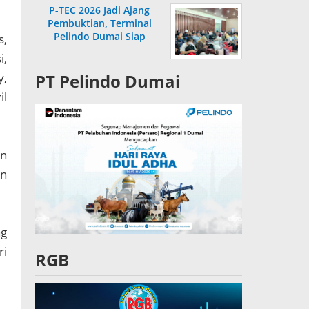
P-TEC 2026 Jadi Ajang
Pembuktian, Terminal
Pelindo Dumai Siap
s,
Bersaing
i,
y,
PT Pelindo Dumai
il
an
an
ng
ri
RGB