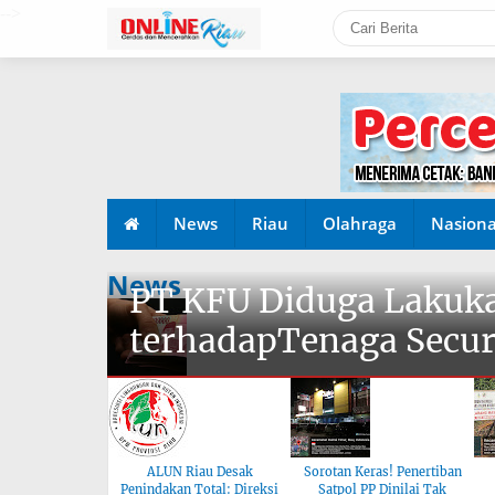
-->
News
Riau
Olahraga
Nasiona
News
PT KFU Diduga Lakuka
terhadapTenaga Secur
ALUN Riau Desak
Sorotan Keras! Penertiban
Penindakan Total: Direksi
Satpol PP Dinilai Tak