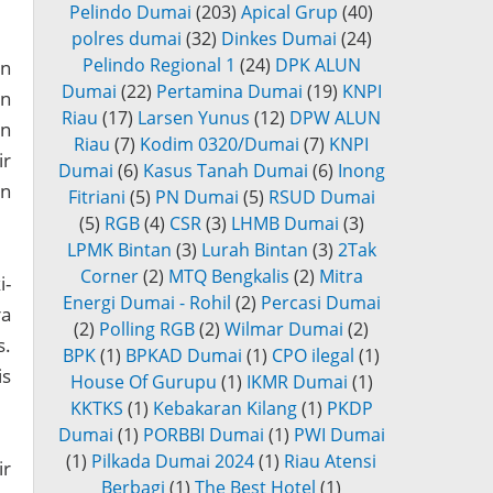
Pelindo Dumai
(203)
Apical Grup
(40)
polres dumai
(32)
Dinkes Dumai
(24)
Pelindo Regional 1
(24)
DPK ALUN
an
Dumai
(22)
Pertamina Dumai
(19)
KNPI
an
Riau
(17)
Larsen Yunus
(12)
DPW ALUN
an
Riau
(7)
Kodim 0320/Dumai
(7)
KNPI
ir
Dumai
(6)
Kasus Tanah Dumai
(6)
Inong
an
Fitriani
(5)
PN Dumai
(5)
RSUD Dumai
(5)
RGB
(4)
CSR
(3)
LHMB Dumai
(3)
LPMK Bintan
(3)
Lurah Bintan
(3)
2Tak
Corner
(2)
MTQ Bengkalis
(2)
Mitra
i-
Energi Dumai - Rohil
(2)
Percasi Dumai
ra
(2)
Polling RGB
(2)
Wilmar Dumai
(2)
s.
BPK
(1)
BPKAD Dumai
(1)
CPO ilegal
(1)
is
House Of Gurupu
(1)
IKMR Dumai
(1)
KKTKS
(1)
Kebakaran Kilang
(1)
PKDP
Dumai
(1)
PORBBI Dumai
(1)
PWI Dumai
(1)
Pilkada Dumai 2024
(1)
Riau Atensi
ir
Berbagi
(1)
The Best Hotel
(1)