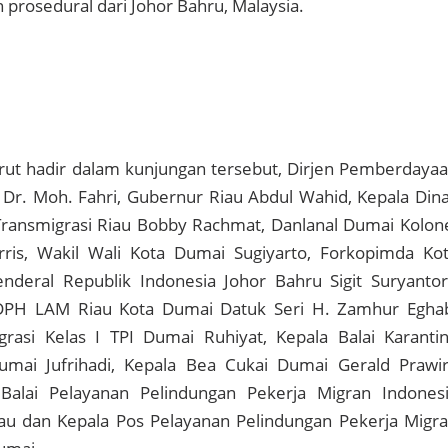
n prosedural dari Johor Bahru, Malaysia.
urut hadir dalam kunjungan tersebut, Dirjen Pemberdaya
Dr. Moh. Fahri, Gubernur Riau Abdul Wahid, Kepala Din
Transmigrasi Riau Bobby Rachmat, Danlanal Dumai Kolon
rris, Wakil Wali Kota Dumai Sugiyarto, Forkopimda Ko
enderal Republik Indonesia Johor Bahru Sigit Suryanto
 DPH LAM Riau Kota Dumai Datuk Seri H. Zamhur Egha
grasi Kelas I TPI Dumai Ruhiyat, Kepala Balai Karanti
mai Jufrihadi, Kepala Bea Cukai Dumai Gerald Prawi
Balai Pelayanan Pelindungan Pekerja Migran Indones
iau dan Kepala Pos Pelayanan Pelindungan Pekerja Migr