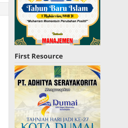
lres
W
First Resource