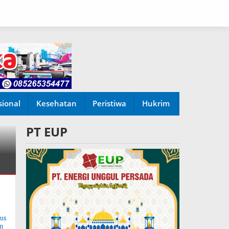
sional
Kesehatan
Peristiwa
Hukrim
PT EUP
tus
n