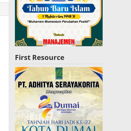
lres
W
First Resource