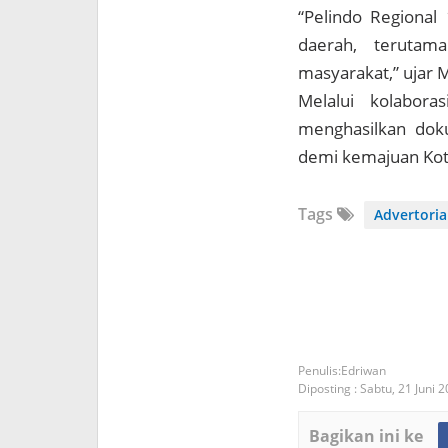
“Pelindo Regiona
daerah, terutama
masyarakat,” ujar M
Melalui kolabora
menghasilkan doku
demi kemajuan Kot
Tags
Advertoria
Edriwan
Diposting :
Sabtu, 21 Juni 
Bagikan ini ke