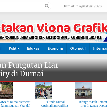
Jum'at, 7 Agustus 2026
l
Politik
Edukasi
Ekonomi
Otomotif
Interna
n Pungutan Liar
ity di Dumai
ASN di Dumai Terseret
Pelindo Dumai
Diduga Masih Bersta
dalam Dugaan Skandal
Optimalkan Fasilitas
DPO di Kasus Dugaa