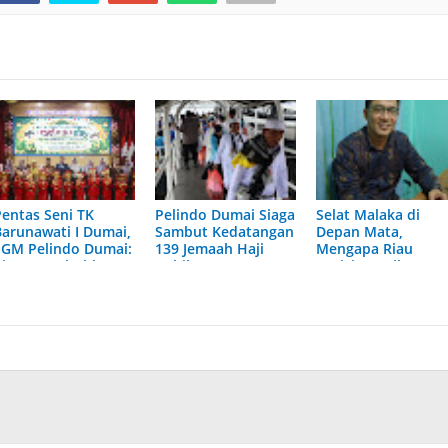
Pentas Seni TK
Pelindo Dumai Siaga
Selat Malaka di
Barunawati I Dumai,
Sambut Kedatangan
Depan Mata,
EGM Pelindo Dumai:
139 Jemaah Haji
Mengapa Riau
Ajang Tumbuhkan
Rohil
Pesisir Masih
Percaya Diri Anak
Tertinggal?