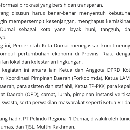
eformasi birokrasi yang bersih dan transparan.
yang disusun harus benar-benar menyentuh kebutuh
ingin mempersempit kesenjangan, menghapus kemiskina
Dumai sebagai kota yang layak huni, tangguh, d
ya.
ng ini, Pemerintah Kota Dumai menegaskan komitmenn
komotif pertumbuhan ekonomi di Provinsi Riau, deng
fan lokal dan kelestarian lingkungan.
 kegiatan ini antara lain Ketua dan Anggota DPRD Ko
m Koordinasi Pimpinan Daerah (Forkopimda), Ketua LA
aerah, para asisten dan staf ahli, Ketua TP-PKK, para kepa
at Daerah (OPD), camat, lurah, pimpinan instansi vertika
wasta, serta perwakilan masyarakat seperti Ketua RT d
ng hadir, PT Pelindo Regional 1 Dumai, diwakili oleh Juni
mas, dan TJSL, Mufthi Rakhman.