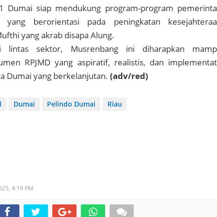
l 1 Dumai siap mendukung program-program pemerint
 yang berorientasi pada peningkatan kesejahtera
ufthi yang akrab disapa Alung.
si lintas sektor, Musrenbang ini diharapkan mam
men RPJMD yang aspiratif, realistis, dan implementat
a Dumai yang berkelanjutan.
(adv/red)
l
Dumai
Pelindo Dumai
Riau
2025,
4:19 PM