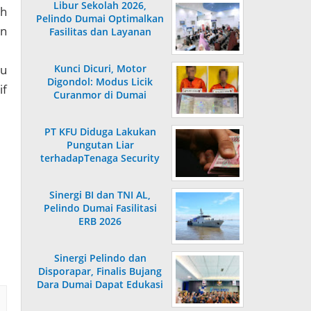
Libur Sekolah 2026,
ah
Pelindo Dumai Optimalkan
an
Fasilitas dan Layanan
Penumpang
pu
Kunci Dicuri, Motor
Digondol: Modus Licik
if
Curanmor di Dumai
Terungkap
PT KFU Diduga Lakukan
Pungutan Liar
terhadapTenaga Security
di Dumai
Sinergi BI dan TNI AL,
Pelindo Dumai Fasilitasi
ERB 2026
Sinergi Pelindo dan
Disporapar, Finalis Bujang
Dara Dumai Dapat Edukasi
Kepelabuhanan