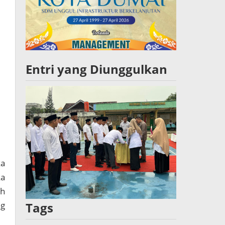
Entri yang Diunggulkan
ka
a
ah
ng
Tags