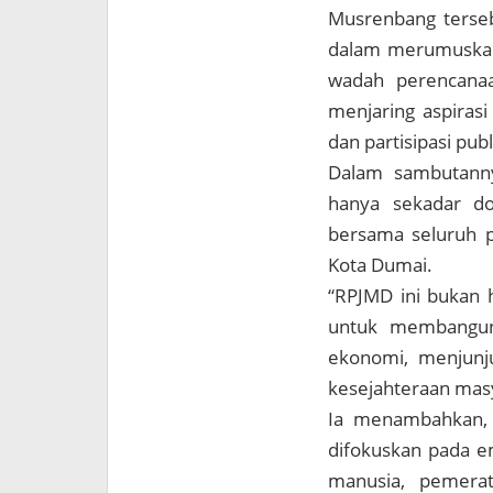
Musrenbang terseb
dalam merumuskan 
wadah perencanaa
menjaring aspirasi
dan partisipasi pu
Dalam sambutann
hanya sekadar do
bersama seluruh p
Kota Dumai.
“RPJMD ini bukan 
untuk membangun 
ekonomi, menjunju
kesejahteraan masya
Ia menambahkan,
difokuskan pada em
manusia, pemerat