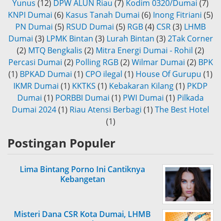
Yunus
(12)
DPW ALUN Riau
(7)
Kodim 0320/Dumai
(7)
KNPI Dumai
(6)
Kasus Tanah Dumai
(6)
Inong Fitriani
(5)
PN Dumai
(5)
RSUD Dumai
(5)
RGB
(4)
CSR
(3)
LHMB
Dumai
(3)
LPMK Bintan
(3)
Lurah Bintan
(3)
2Tak Corner
(2)
MTQ Bengkalis
(2)
Mitra Energi Dumai - Rohil
(2)
Percasi Dumai
(2)
Polling RGB
(2)
Wilmar Dumai
(2)
BPK
(1)
BPKAD Dumai
(1)
CPO ilegal
(1)
House Of Gurupu
(1)
IKMR Dumai
(1)
KKTKS
(1)
Kebakaran Kilang
(1)
PKDP
Dumai
(1)
PORBBI Dumai
(1)
PWI Dumai
(1)
Pilkada
Dumai 2024
(1)
Riau Atensi Berbagi
(1)
The Best Hotel
(1)
Postingan Populer
Lima Bintang Porno Ini Cantiknya
Kebangetan
Misteri Dana CSR Kota Dumai, LHMB