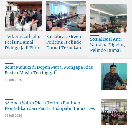
Terbongkar! Jalur
Sosialisasi Green
Sosialisasi Anti-
Pesisir Dumai
Policing, Pelindo
Narkoba Digelar,
Diduga Jadi Pintu
Dumai Tekankan
Pelindo Dumai
Masuk Narkoba
Tanggung Jawab
Prioritaskan SDM
Skala Besar
Bersama
Berkualitas
Selat Malaka di Depan Mata, Mengapa Riau
Pesisir Masih Tertinggal?
26 Juli 2026
54 Anak Yatim Piatu Terima Bantuan
Pendidikan dari Pacific Indopalm Industries
26 Juli 2026