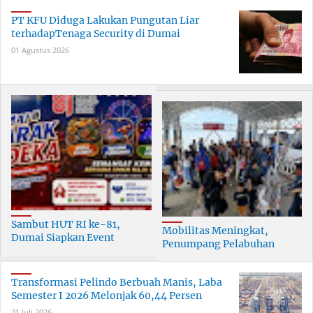
PT KFU Diduga Lakukan Pungutan Liar
terhadapTenaga Security di Dumai
01 Agustus 2026
Sambut HUT RI ke-81,
Mobilitas Meningkat,
Dumai Siapkan Event
Penumpang Pelabuhan
Meriah Selama 30 Hari
Dumai Tumbuh Hingga 6
Persen
Transformasi Pelindo Berbuah Manis, Laba
Semester I 2026 Melonjak 60,44 Persen
31 Juli 2026