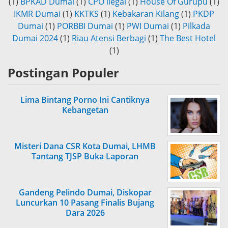
(1)
BPKAD Dumai
(1)
CPO ilegal
(1)
House Of Gurupu
(1)
IKMR Dumai
(1)
KKTKS
(1)
Kebakaran Kilang
(1)
PKDP
Dumai
(1)
PORBBI Dumai
(1)
PWI Dumai
(1)
Pilkada
Dumai 2024
(1)
Riau Atensi Berbagi
(1)
The Best Hotel
(1)
Postingan Populer
Lima Bintang Porno Ini Cantiknya
Kebangetan
Misteri Dana CSR Kota Dumai, LHMB
Tantang TJSP Buka Laporan
Gandeng Pelindo Dumai, Diskopar
Luncurkan 10 Pasang Finalis Bujang
Dara 2026