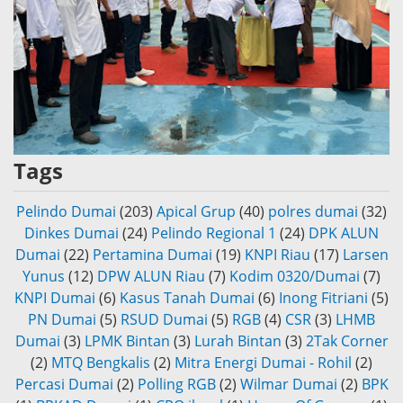
Tags
Pelindo Dumai
(203)
Apical Grup
(40)
polres dumai
(32)
Dinkes Dumai
(24)
Pelindo Regional 1
(24)
DPK ALUN
Dumai
(22)
Pertamina Dumai
(19)
KNPI Riau
(17)
Larsen
Yunus
(12)
DPW ALUN Riau
(7)
Kodim 0320/Dumai
(7)
KNPI Dumai
(6)
Kasus Tanah Dumai
(6)
Inong Fitriani
(5)
PN Dumai
(5)
RSUD Dumai
(5)
RGB
(4)
CSR
(3)
LHMB
Dumai
(3)
LPMK Bintan
(3)
Lurah Bintan
(3)
2Tak Corner
(2)
MTQ Bengkalis
(2)
Mitra Energi Dumai - Rohil
(2)
Percasi Dumai
(2)
Polling RGB
(2)
Wilmar Dumai
(2)
BPK