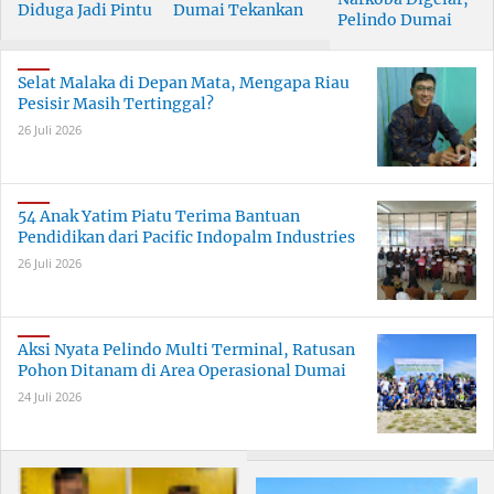
Diduga Jadi Pintu
Dumai Tekankan
Pelindo Dumai
Masuk Narkoba
Tanggung Jawab
Prioritaskan SDM
Skala Besar
Bersama
Berkualitas
Selat Malaka di Depan Mata, Mengapa Riau
Pesisir Masih Tertinggal?
26 Juli 2026
54 Anak Yatim Piatu Terima Bantuan
Pendidikan dari Pacific Indopalm Industries
26 Juli 2026
Aksi Nyata Pelindo Multi Terminal, Ratusan
Pohon Ditanam di Area Operasional Dumai
24 Juli 2026