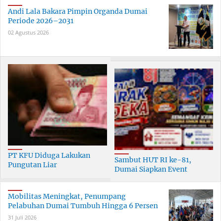
Andi Lala Bakara Pimpin Organda Dumai
Periode 2026–2031
02 Agustus 2026
PT KFU Diduga Lakukan
Sambut HUT RI ke-81,
Pungutan Liar
Dumai Siapkan Event
terhadapTenaga Security di
Meriah Selama 30 Hari
Dumai
Mobilitas Meningkat, Penumpang
Pelabuhan Dumai Tumbuh Hingga 6 Persen
31 Juli 2026