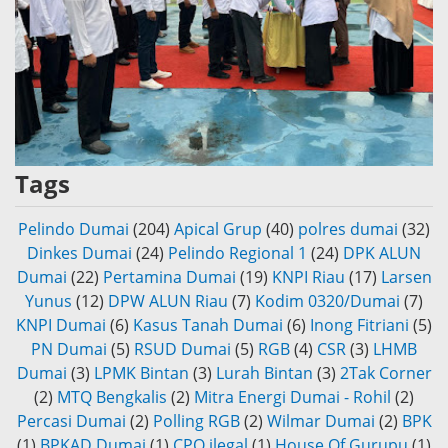
Tags
Pelindo Dumai
(204)
Apical Grup
(40)
polres dumai
(32)
Dinkes Dumai
(24)
Pelindo Regional 1
(24)
DPK ALUN
Dumai
(22)
Pertamina Dumai
(19)
KNPI Riau
(17)
Larsen
Yunus
(12)
DPW ALUN Riau
(7)
Kodim 0320/Dumai
(7)
KNPI Dumai
(6)
Kasus Tanah Dumai
(6)
Inong Fitriani
(5)
PN Dumai
(5)
RSUD Dumai
(5)
RGB
(4)
CSR
(3)
LHMB
Dumai
(3)
LPMK Bintan
(3)
Lurah Bintan
(3)
2Tak Corner
(2)
MTQ Bengkalis
(2)
Mitra Energi Dumai - Rohil
(2)
Percasi Dumai
(2)
Polling RGB
(2)
Wilmar Dumai
(2)
BPK
(1)
BPKAD Dumai
(1)
CPO ilegal
(1)
House Of Gurupu
(1)