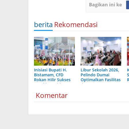
Bagikan ini ke
berita
Rekomendasi
Inisiasi Bupati H.
Libur Sekolah 2026,
Bistamam, CFD
Pelindo Dumai
Rokan Hilir Sukses
Optimalkan Fasilitas
Gerakkan Hidup
dan Layanan
Sehat dan Ekonomi
Penumpang
Komentar
Warga