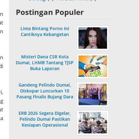
Postingan Populer
an
at
Lima Bintang Porno Ini
an
Cantiknya Kebangetan
an
Misteri Dana CSR Kota
Dumai, LHMB Tantang TJSP
di
Buka Laporan
Gandeng Pelindo Dumai,
Diskopar Luncurkan 10
,
Pasang Finalis Bujang Dara
ng
2026
ut
ERB 2026 Segera Digelar,
ta
Pelindo Dumai Pastikan
Kesiapan Operasional