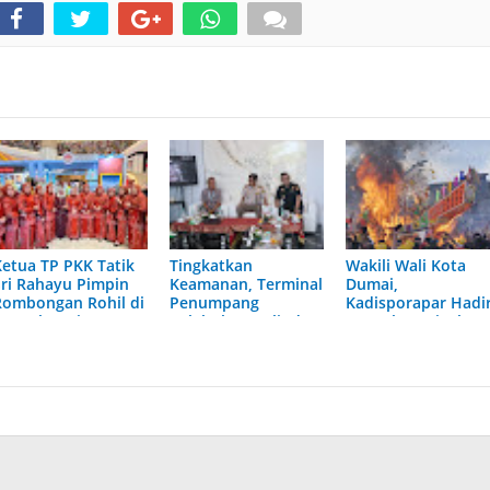
Ketua TP PKK Tatik
Tingkatkan
Wakili Wali Kota
Sri Rahayu Pimpin
Keamanan, Terminal
Dumai,
Rombongan Rohil di
Penumpang
Kadisporapar Hadir
Puncak Peringatan
Pelabuhan Pelindo
Puncak Festival
HKG PKK Ke-54
Dumai Dilengkapi X-
Bakar Tongkang
Ray