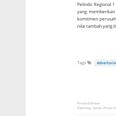
Pelindo Regional 1
yang memberikan d
komitmen perusaha
nilai tambah yang b
Tags
Advertoria
Edriwan
Diposting :
Jumat, 26 Juni 