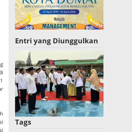
Entri yang Diunggulkan
g
di
 1
ar
ah
Tags
si
si