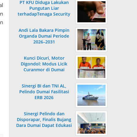
PT KFU Diduga Lakukan
al
Pungutan Liar
an
terhadapTenaga Security
di Dumai
an
Andi Lala Bakara Pimpin
Organda Dumai Periode
2026–2031
Kunci Dicuri, Motor
Digondol: Modus Licik
Curanmor di Dumai
Terungkap
Sinergi BI dan TNI AL,
Pelindo Dumai Fasilitasi
ERB 2026
Sinergi Pelindo dan
Disporapar, Finalis Bujang
Dara Dumai Dapat Edukasi
Kepelabuhanan