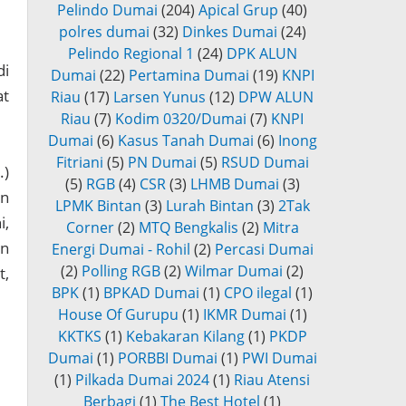
Pelindo Dumai
(204)
Apical Grup
(40)
polres dumai
(32)
Dinkes Dumai
(24)
Pelindo Regional 1
(24)
DPK ALUN
di
Dumai
(22)
Pertamina Dumai
(19)
KNPI
at
Riau
(17)
Larsen Yunus
(12)
DPW ALUN
Riau
(7)
Kodim 0320/Dumai
(7)
KNPI
Dumai
(6)
Kasus Tanah Dumai
(6)
Inong
Fitriani
(5)
PN Dumai
(5)
RSUD Dumai
.)
(5)
RGB
(4)
CSR
(3)
LHMB Dumai
(3)
an
LPMK Bintan
(3)
Lurah Bintan
(3)
2Tak
i,
Corner
(2)
MTQ Bengkalis
(2)
Mitra
en
Energi Dumai - Rohil
(2)
Percasi Dumai
(2)
Polling RGB
(2)
Wilmar Dumai
(2)
t,
BPK
(1)
BPKAD Dumai
(1)
CPO ilegal
(1)
House Of Gurupu
(1)
IKMR Dumai
(1)
KKTKS
(1)
Kebakaran Kilang
(1)
PKDP
Dumai
(1)
PORBBI Dumai
(1)
PWI Dumai
(1)
Pilkada Dumai 2024
(1)
Riau Atensi
Berbagi
(1)
The Best Hotel
(1)