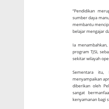
“Pendidikan meru
sumber daya manusi
membantu menciptak
belajar mengajar da
Ia menambahkan, P
program TJSL seba
sekitar wilayah op
Sementara itu,
menyampaikan apres
diberikan oleh Pe
sangat bermanfaat
kenyamanan bagi si