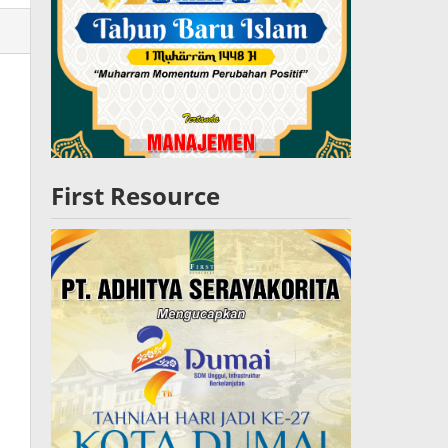
lres
W
First Resource