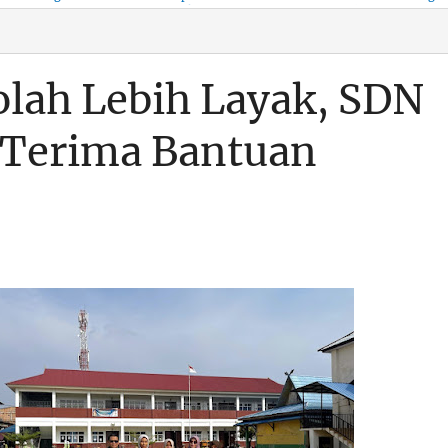
KSO, Integritas Aparatur
untuk Kenyamanan Arus
Pemalsuan Paspor, Po
Dipertaruhkan
Balik
Dumai Diminta
Transparan Soal D
lah Lebih Layak, SDN
 Terima Bantuan