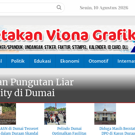
Senin, 10 Agustus 2026
l
Politik
Edukasi
Ekonomi
Otomotif
Interna
n Pungutan Liar
ity di Dumai
ASN di Dumai Terseret
Pelindo Dumai
Diduga Masih Bersta
dalam Dugaan Skandal
Optimalkan Fasilitas
DPO di Kasus Dugaa