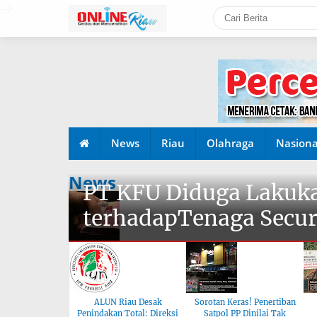
-->
News
Riau
Olahraga
Nasiona
News
PT KFU Diduga Lakuka
terhadapTenaga Secur
ALUN Riau Desak
Sorotan Keras! Penertiban
Penindakan Total: Direksi
Satpol PP Dinilai Tak