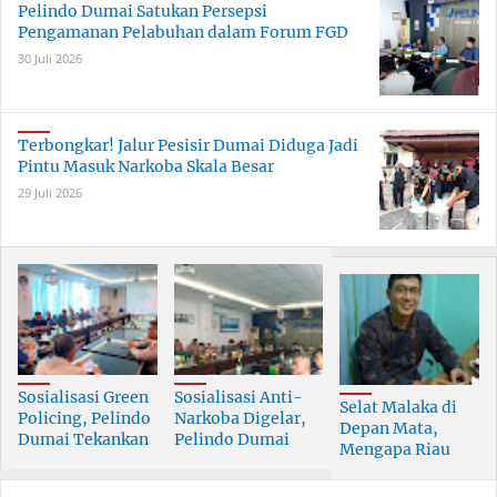
Pelindo Dumai Satukan Persepsi
Pengamanan Pelabuhan dalam Forum FGD
30 Juli 2026
Terbongkar! Jalur Pesisir Dumai Diduga Jadi
Pintu Masuk Narkoba Skala Besar
29 Juli 2026
Sosialisasi Green
Sosialisasi Anti-
Selat Malaka di
Policing, Pelindo
Narkoba Digelar,
Depan Mata,
Dumai Tekankan
Pelindo Dumai
Mengapa Riau
Tanggung Jawab
Prioritaskan SDM
Pesisir Masih
Bersama
Berkualitas
Tertinggal?