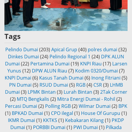
Tags
Pelindo Dumai
(203)
Apical Grup
(40)
polres dumai
(32)
Dinkes Dumai
(24)
Pelindo Regional 1
(24)
DPK ALUN
Dumai
(22)
Pertamina Dumai
(19)
KNPI Riau
(17)
Larsen
Yunus
(12)
DPW ALUN Riau
(7)
Kodim 0320/Dumai
(7)
KNPI Dumai
(6)
Kasus Tanah Dumai
(6)
Inong Fitriani
(5)
PN Dumai
(5)
RSUD Dumai
(5)
RGB
(4)
CSR
(3)
LHMB
Dumai
(3)
LPMK Bintan
(3)
Lurah Bintan
(3)
2Tak Corner
(2)
MTQ Bengkalis
(2)
Mitra Energi Dumai - Rohil
(2)
Percasi Dumai
(2)
Polling RGB
(2)
Wilmar Dumai
(2)
BPK
(1)
BPKAD Dumai
(1)
CPO ilegal
(1)
House Of Gurupu
(1)
IKMR Dumai
(1)
KKTKS
(1)
Kebakaran Kilang
(1)
PKDP
Dumai
(1)
PORBBI Dumai
(1)
PWI Dumai
(1)
Pilkada