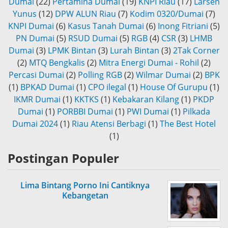
Dumai
(22)
Pertamina Dumai
(19)
KNPI Riau
(17)
Larsen
Yunus
(12)
DPW ALUN Riau
(7)
Kodim 0320/Dumai
(7)
KNPI Dumai
(6)
Kasus Tanah Dumai
(6)
Inong Fitriani
(5)
PN Dumai
(5)
RSUD Dumai
(5)
RGB
(4)
CSR
(3)
LHMB
Dumai
(3)
LPMK Bintan
(3)
Lurah Bintan
(3)
2Tak Corner
(2)
MTQ Bengkalis
(2)
Mitra Energi Dumai - Rohil
(2)
Percasi Dumai
(2)
Polling RGB
(2)
Wilmar Dumai
(2)
BPK
(1)
BPKAD Dumai
(1)
CPO ilegal
(1)
House Of Gurupu
(1)
IKMR Dumai
(1)
KKTKS
(1)
Kebakaran Kilang
(1)
PKDP
Dumai
(1)
PORBBI Dumai
(1)
PWI Dumai
(1)
Pilkada
Dumai 2024
(1)
Riau Atensi Berbagi
(1)
The Best Hotel
(1)
Postingan Populer
Lima Bintang Porno Ini Cantiknya
Kebangetan