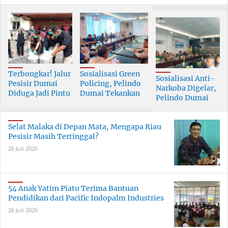
Terbongkar! Jalur
Sosialisasi Green
Sosialisasi Anti-
Pesisir Dumai
Policing, Pelindo
Narkoba Digelar,
Diduga Jadi Pintu
Dumai Tekankan
Pelindo Dumai
Masuk Narkoba
Tanggung Jawab
Prioritaskan SDM
Skala Besar
Bersama
Berkualitas
Selat Malaka di Depan Mata, Mengapa Riau
Pesisir Masih Tertinggal?
26 Juli 2026
54 Anak Yatim Piatu Terima Bantuan
Pendidikan dari Pacific Indopalm Industries
26 Juli 2026