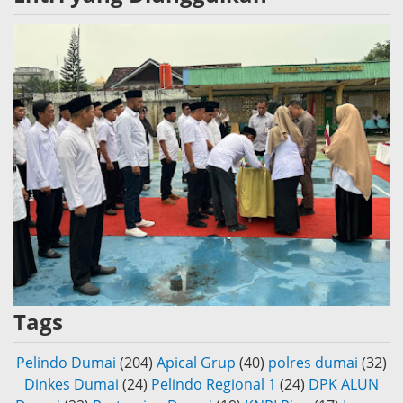
Tags
Pelindo Dumai
(204)
Apical Grup
(40)
polres dumai
(32)
Dinkes Dumai
(24)
Pelindo Regional 1
(24)
DPK ALUN