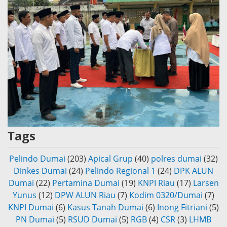
Tags
Pelindo Dumai
(203)
Apical Grup
(40)
polres dumai
(32)
Dinkes Dumai
(24)
Pelindo Regional 1
(24)
DPK ALUN
Dumai
(22)
Pertamina Dumai
(19)
KNPI Riau
(17)
Larsen
Yunus
(12)
DPW ALUN Riau
(7)
Kodim 0320/Dumai
(7)
KNPI Dumai
(6)
Kasus Tanah Dumai
(6)
Inong Fitriani
(5)
PN Dumai
(5)
RSUD Dumai
(5)
RGB
(4)
CSR
(3)
LHMB