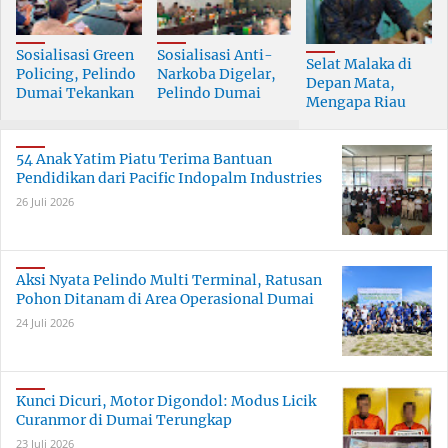
Sosialisasi Green
Sosialisasi Anti-
Selat Malaka di
Policing, Pelindo
Narkoba Digelar,
Depan Mata,
Dumai Tekankan
Pelindo Dumai
Mengapa Riau
Tanggung Jawab
Prioritaskan SDM
Pesisir Masih
Bersama
Berkualitas
Tertinggal?
54 Anak Yatim Piatu Terima Bantuan
Pendidikan dari Pacific Indopalm Industries
26 Juli 2026
Aksi Nyata Pelindo Multi Terminal, Ratusan
Pohon Ditanam di Area Operasional Dumai
24 Juli 2026
Kunci Dicuri, Motor Digondol: Modus Licik
Curanmor di Dumai Terungkap
23 Juli 2026