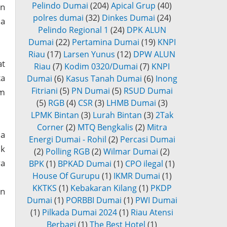
Pelindo Dumai
(204)
Apical Grup
(40)
an
polres dumai
(32)
Dinkes Dumai
(24)
da
Pelindo Regional 1
(24)
DPK ALUN
Dumai
(22)
Pertamina Dumai
(19)
KNPI
Riau
(17)
Larsen Yunus
(12)
DPW ALUN
at
Riau
(7)
Kodim 0320/Dumai
(7)
KNPI
ta
Dumai
(6)
Kasus Tanah Dumai
(6)
Inong
Fitriani
(5)
PN Dumai
(5)
RSUD Dumai
im
(5)
RGB
(4)
CSR
(3)
LHMB Dumai
(3)
LPMK Bintan
(3)
Lurah Bintan
(3)
2Tak
Corner
(2)
MTQ Bengkalis
(2)
Mitra
da
Energi Dumai - Rohil
(2)
Percasi Dumai
uk
(2)
Polling RGB
(2)
Wilmar Dumai
(2)
ya
BPK
(1)
BPKAD Dumai
(1)
CPO ilegal
(1)
House Of Gurupu
(1)
IKMR Dumai
(1)
KKTKS
(1)
Kebakaran Kilang
(1)
PKDP
an
Dumai
(1)
PORBBI Dumai
(1)
PWI Dumai
(1)
Pilkada Dumai 2024
(1)
Riau Atensi
Berbagi
(1)
The Best Hotel
(1)