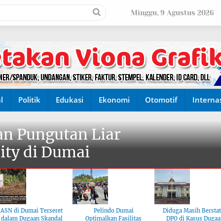
Minggu, 9 Agustus 2026
l
Politik
Edukasi
Ekonomi
Otomotif
Interna
n Pungutan Liar
ity di Dumai
ASN di Dumai Terseret
Pelindo Dumai
Diduga Masih Bersta
dalam Dugaan Skandal
Optimalkan Fasilitas
DPO di Kasus Dugaa