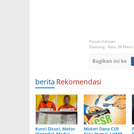
Edriwan
Diposting :
Rabu, 04 Maret
Bagikan ini ke
berita
Rekomendasi
Kunci Dicuri, Motor
Misteri Dana CSR
Digondol: Modus
Kota Dumai, LHMB