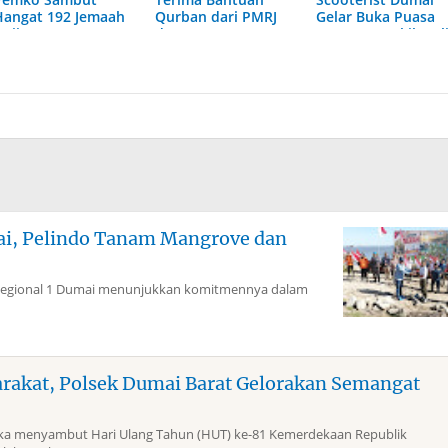
Hangat 192 Jemaah
Qurban dari PMRJ
Gelar Buka Puasa
aji
dan HK Group
Bersama Wakil Wal
Kota
mai, Pelindo Tanam Mangrove dan
Regional 1 Dumai menunjukkan komitmennya dalam
arakat, Polsek Dumai Barat Gelorakan Semangat
 menyambut Hari Ulang Tahun (HUT) ke-81 Kemerdekaan Republik