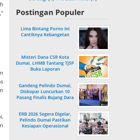
uh
Postingan Populer
,”
Lima Bintang Porno Ini
Cantiknya Kebangetan
Misteri Dana CSR Kota
Dumai, LHMB Tantang TJSP
Buka Laporan
an
as
Gandeng Pelindo Dumai,
m
Diskopar Luncurkan 10
Pasang Finalis Bujang Dara
2026
ERB 2026 Segera Digelar,
i,
Pelindo Dumai Pastikan
ri
Kesiapan Operasional