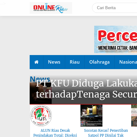
-->
News
Riau
Olahraga
Nasiona
News
PT KFU Diduga Lakuka
terhadapTenaga Secur
ALUN Riau Desak
Sorotan Keras! Penertiban
Penindakan Total: Direksi
Satpol PP Dinilai Tak