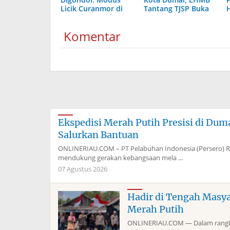
Licik Curanmor di
Tantang TJSP Buka
Dumai Terungkap
Laporan
H
Komentar
Ekspedisi Merah Putih Presisi di Du
Salurkan Bantuan
ONLINERIAU.COM – PT Pelabuhan Indonesia (Persero) 
mendukung gerakan kebangsaan mela ...
07 Agustus 2026
Hadir di Tengah Masy
Merah Putih
ONLINERIAU.COM — Dalam rangka