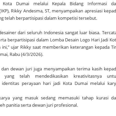
n) Kota Dumai melalui Kepala Bidang Informasi d
(IKP), Rikky Andesma, ST, menyampaikan apresiasi kepa
g telah berpartisipasi dalam kompetisi tersebut.
esainer dari seluruh Indonesia sangat luar biasa. Tercat
ta berpartisipasi dalam Lomba Desain Logo Hari Jadi Ko
 ini,” ujar Rikky saat memberikan keterangan kepada T
mai, Rabu (4/3/2026).
ia dan dewan juri juga menyampaikan terima kasih kepa
r yang telah mendedikasikan kreativitasnya unt
 identitas perayaan hari jadi Kota Dumai melalui kar
h karya yang masuk sedang memasuki tahap kurasi d
leh panitia serta dewan juri profesional.