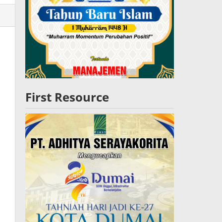
lres
W
First Resource