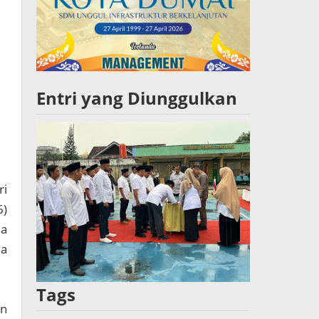
Entri yang Diunggulkan
ri
6)
ia
ia
Tags
an