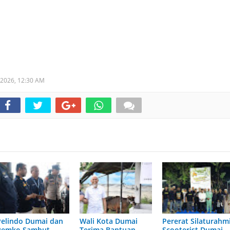
 2026,
12:30 AM
Pelindo Dumai dan
Wali Kota Dumai
Pererat Silaturahmi
Pemko Sambut
Terima Bantuan
Scooterist Dumai