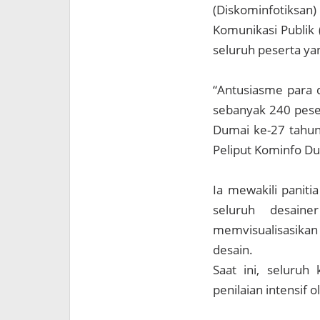
(Diskominfotiksa
Komunikasi Publik 
seluruh peserta yan
“Antusiasme para d
sebanyak 240 peser
Dumai ke-27 tahun
Peliput Kominfo Du
Ia mewakili panit
seluruh desaine
memvisualisasikan
desain.
Saat ini, seluru
penilaian intensif o