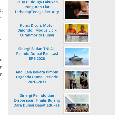
PT KFU Diduga Lakukan
Pungutan Liar
ng
terhadapTenaga Security
ia
di Dumai
Kunci Dicuri, Motor
Digondol: Modus Licik
Curanmor di Dumai
ui
Terungkap
Sinergi BI dan TNI AL,
Pelindo Dumai Fasilitasi
ERB 2026
an
am
Andi Lala Bakara Pimpin
an
Organda Dumai Periode
2026–2031
Sinergi Pelindo dan
Disporapar, Finalis Bujang
Dara Dumai Dapat Edukasi
Kepelabuhanan