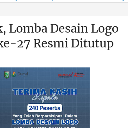
KSO, Integritas Aparatur
untuk Kenyamanan Arus
Pemalsuan Paspor, Po
Dipertaruhkan
Balik
Dumai Diminta
Transparan Soal D
, Lomba Desain Logo
 ke-27 Resmi Ditutup