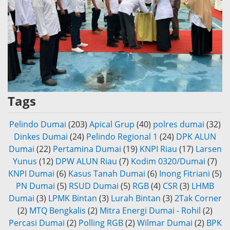
Tags
Pelindo Dumai
(203)
Apical Grup
(40)
polres dumai
(32)
Dinkes Dumai
(24)
Pelindo Regional 1
(24)
DPK ALUN
Dumai
(22)
Pertamina Dumai
(19)
KNPI Riau
(17)
Larsen
Yunus
(12)
DPW ALUN Riau
(7)
Kodim 0320/Dumai
(7)
KNPI Dumai
(6)
Kasus Tanah Dumai
(6)
Inong Fitriani
(5)
PN Dumai
(5)
RSUD Dumai
(5)
RGB
(4)
CSR
(3)
LHMB
Dumai
(3)
LPMK Bintan
(3)
Lurah Bintan
(3)
2Tak Corner
(2)
MTQ Bengkalis
(2)
Mitra Energi Dumai - Rohil
(2)
Percasi Dumai
(2)
Polling RGB
(2)
Wilmar Dumai
(2)
BPK