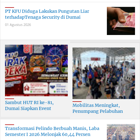
PT KFU Diduga Lakukan Pungutan Liar
terhadapTenaga Security di Dumai
01 Agustus 2026
Sambut HUT RI ke-81,
Mobilitas Meningkat,
Dumai Siapkan Event
Penumpang Pelabuhan
Meriah Selama 30 Hari
Dumai Tumbuh Hingga 6
Persen
Transformasi Pelindo Berbuah Manis, Laba
Semester I 2026 Melonjak 60,44 Persen