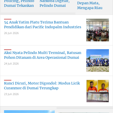
Policing, Pelindo
Narkoba Digelar,
Depan Mata,
Dumai Tekankan
Pelindo Dumai
Mengapa Riau
Tanggung Jawab
Prioritaskan SDM
Pesisir Masih
Bersama
Berkualitas
Tertinggal?
54 Anak Yatim Piatu Terima Bantuan
Pendidikan dari Pacific Indopalm Industries
26 Juli 2026
Aksi Nyata Pelindo Multi Terminal, Ratusan
Pohon Ditanam di Area Operasional Dumai
24 Juli 2026
Kunci Dicuri, Motor Digondol: Modus Licik
Curanmor di Dumai Terungkap
23 Juli 2026