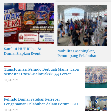
Sambut HUT RI ke-81,
Mobilitas Meningkat,
Dumai Siapkan Event
Penumpang Pelabuhan
Meriah Selama 30 Hari
Dumai Tumbuh Hingga 6
Persen
Transformasi Pelindo Berbuah Manis, Laba
Semester I 2026 Melonjak 60,44 Persen
31 Juli 2026
Pelindo Dumai Satukan Persepsi
Pengamanan Pelabuhan dalam Forum FGD
30 Juli 2026