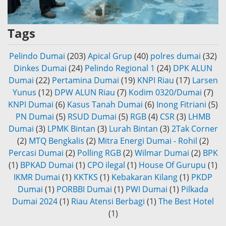
Tags
Pelindo Dumai
(203)
Apical Grup
(40)
polres dumai
(32)
Dinkes Dumai
(24)
Pelindo Regional 1
(24)
DPK ALUN
Dumai
(22)
Pertamina Dumai
(19)
KNPI Riau
(17)
Larsen
Yunus
(12)
DPW ALUN Riau
(7)
Kodim 0320/Dumai
(7)
KNPI Dumai
(6)
Kasus Tanah Dumai
(6)
Inong Fitriani
(5)
PN Dumai
(5)
RSUD Dumai
(5)
RGB
(4)
CSR
(3)
LHMB
Dumai
(3)
LPMK Bintan
(3)
Lurah Bintan
(3)
2Tak Corner
(2)
MTQ Bengkalis
(2)
Mitra Energi Dumai - Rohil
(2)
Percasi Dumai
(2)
Polling RGB
(2)
Wilmar Dumai
(2)
BPK
(1)
BPKAD Dumai
(1)
CPO ilegal
(1)
House Of Gurupu
(1)
IKMR Dumai
(1)
KKTKS
(1)
Kebakaran Kilang
(1)
PKDP
Dumai
(1)
PORBBI Dumai
(1)
PWI Dumai
(1)
Pilkada
Dumai 2024
(1)
Riau Atensi Berbagi
(1)
The Best Hotel
(1)