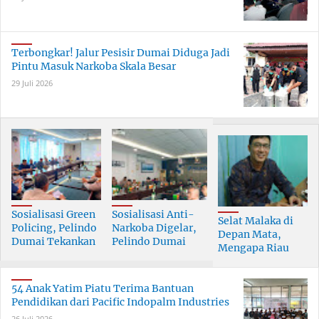
Terbongkar! Jalur Pesisir Dumai Diduga Jadi
Pintu Masuk Narkoba Skala Besar
29 Juli 2026
Sosialisasi Green
Sosialisasi Anti-
Selat Malaka di
Policing, Pelindo
Narkoba Digelar,
Depan Mata,
Dumai Tekankan
Pelindo Dumai
Mengapa Riau
Tanggung Jawab
Prioritaskan SDM
Pesisir Masih
Bersama
Berkualitas
Tertinggal?
54 Anak Yatim Piatu Terima Bantuan
Pendidikan dari Pacific Indopalm Industries
26 Juli 2026