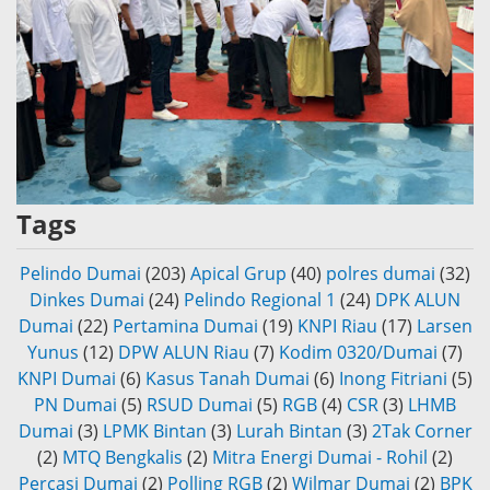
Tags
Pelindo Dumai
(203)
Apical Grup
(40)
polres dumai
(32)
Dinkes Dumai
(24)
Pelindo Regional 1
(24)
DPK ALUN
Dumai
(22)
Pertamina Dumai
(19)
KNPI Riau
(17)
Larsen
Yunus
(12)
DPW ALUN Riau
(7)
Kodim 0320/Dumai
(7)
KNPI Dumai
(6)
Kasus Tanah Dumai
(6)
Inong Fitriani
(5)
PN Dumai
(5)
RSUD Dumai
(5)
RGB
(4)
CSR
(3)
LHMB
Dumai
(3)
LPMK Bintan
(3)
Lurah Bintan
(3)
2Tak Corner
(2)
MTQ Bengkalis
(2)
Mitra Energi Dumai - Rohil
(2)
Percasi Dumai
(2)
Polling RGB
(2)
Wilmar Dumai
(2)
BPK