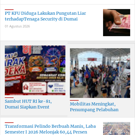
PT KFU Diduga Lakukan Pungutan Liar
terhadapTenaga Security di Dumai
01 Agustus 2026
Sambut HUT RI ke-81,
Mobilitas Meningkat,
Dumai Siapkan Event
Penumpang Pelabuhan
Meriah Selama 30 Hari
Dumai Tumbuh Hingga 6
Persen
Transformasi Pelindo Berbuah Manis, Laba
Semester I 2026 Melonjak 60,44 Persen