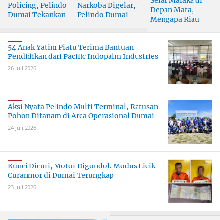
Selat Malaka di
Policing, Pelindo
Narkoba Digelar,
Depan Mata,
Dumai Tekankan
Pelindo Dumai
Mengapa Riau
Tanggung Jawab
Prioritaskan SDM
Pesisir Masih
Bersama
Berkualitas
Tertinggal?
54 Anak Yatim Piatu Terima Bantuan
Pendidikan dari Pacific Indopalm Industries
26 Juli 2026
Aksi Nyata Pelindo Multi Terminal, Ratusan
Pohon Ditanam di Area Operasional Dumai
24 Juli 2026
Kunci Dicuri, Motor Digondol: Modus Licik
Curanmor di Dumai Terungkap
23 Juli 2026