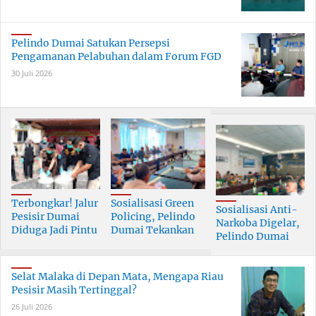
Pelindo Dumai Satukan Persepsi
Pengamanan Pelabuhan dalam Forum FGD
30 Juli 2026
Terbongkar! Jalur
Sosialisasi Green
Sosialisasi Anti-
Pesisir Dumai
Policing, Pelindo
Narkoba Digelar,
Diduga Jadi Pintu
Dumai Tekankan
Pelindo Dumai
Masuk Narkoba
Tanggung Jawab
Prioritaskan SDM
Skala Besar
Bersama
Berkualitas
Selat Malaka di Depan Mata, Mengapa Riau
Pesisir Masih Tertinggal?
26 Juli 2026