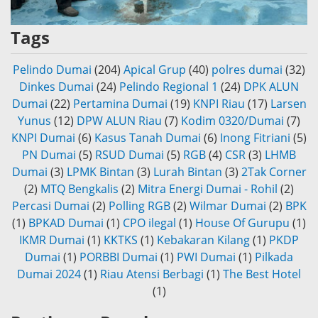
Tags
Pelindo Dumai
(204)
Apical Grup
(40)
polres dumai
(32)
Dinkes Dumai
(24)
Pelindo Regional 1
(24)
DPK ALUN
Dumai
(22)
Pertamina Dumai
(19)
KNPI Riau
(17)
Larsen
Yunus
(12)
DPW ALUN Riau
(7)
Kodim 0320/Dumai
(7)
KNPI Dumai
(6)
Kasus Tanah Dumai
(6)
Inong Fitriani
(5)
PN Dumai
(5)
RSUD Dumai
(5)
RGB
(4)
CSR
(3)
LHMB
Dumai
(3)
LPMK Bintan
(3)
Lurah Bintan
(3)
2Tak Corner
(2)
MTQ Bengkalis
(2)
Mitra Energi Dumai - Rohil
(2)
Percasi Dumai
(2)
Polling RGB
(2)
Wilmar Dumai
(2)
BPK
(1)
BPKAD Dumai
(1)
CPO ilegal
(1)
House Of Gurupu
(1)
IKMR Dumai
(1)
KKTKS
(1)
Kebakaran Kilang
(1)
PKDP
Dumai
(1)
PORBBI Dumai
(1)
PWI Dumai
(1)
Pilkada
Dumai 2024
(1)
Riau Atensi Berbagi
(1)
The Best Hotel
(1)