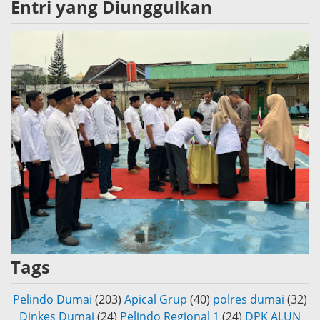
Entri yang Diunggulkan
Tags
Pelindo Dumai
(203)
Apical Grup
(40)
polres dumai
(32)
Dinkes Dumai
(24)
Pelindo Regional 1
(24)
DPK ALUN