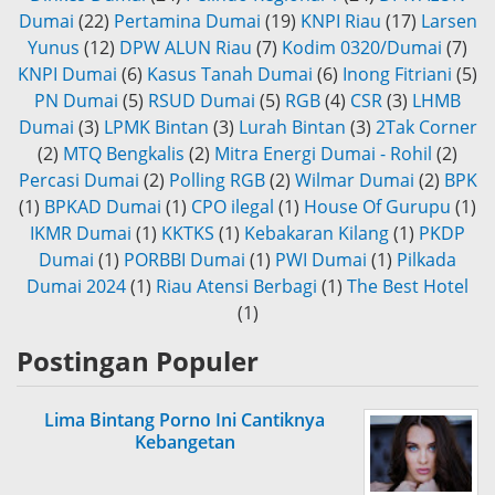
Dumai
(22)
Pertamina Dumai
(19)
KNPI Riau
(17)
Larsen
Yunus
(12)
DPW ALUN Riau
(7)
Kodim 0320/Dumai
(7)
KNPI Dumai
(6)
Kasus Tanah Dumai
(6)
Inong Fitriani
(5)
PN Dumai
(5)
RSUD Dumai
(5)
RGB
(4)
CSR
(3)
LHMB
Dumai
(3)
LPMK Bintan
(3)
Lurah Bintan
(3)
2Tak Corner
(2)
MTQ Bengkalis
(2)
Mitra Energi Dumai - Rohil
(2)
Percasi Dumai
(2)
Polling RGB
(2)
Wilmar Dumai
(2)
BPK
(1)
BPKAD Dumai
(1)
CPO ilegal
(1)
House Of Gurupu
(1)
IKMR Dumai
(1)
KKTKS
(1)
Kebakaran Kilang
(1)
PKDP
Dumai
(1)
PORBBI Dumai
(1)
PWI Dumai
(1)
Pilkada
Dumai 2024
(1)
Riau Atensi Berbagi
(1)
The Best Hotel
(1)
Postingan Populer
Lima Bintang Porno Ini Cantiknya
Kebangetan