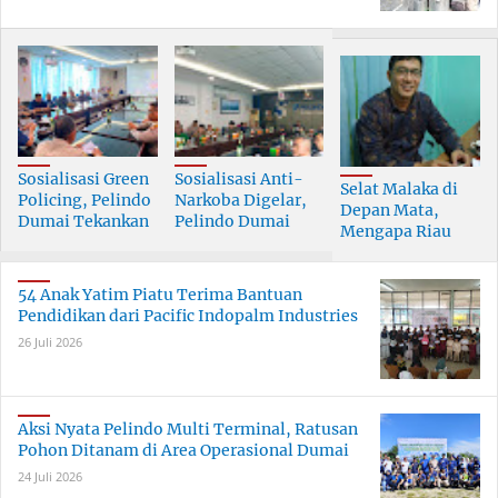
Sosialisasi Green
Sosialisasi Anti-
Selat Malaka di
Policing, Pelindo
Narkoba Digelar,
Depan Mata,
Dumai Tekankan
Pelindo Dumai
Mengapa Riau
Tanggung Jawab
Prioritaskan SDM
Pesisir Masih
Bersama
Berkualitas
Tertinggal?
54 Anak Yatim Piatu Terima Bantuan
Pendidikan dari Pacific Indopalm Industries
26 Juli 2026
Aksi Nyata Pelindo Multi Terminal, Ratusan
Pohon Ditanam di Area Operasional Dumai
24 Juli 2026