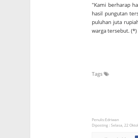
"Kami berharap hal
hasil pungutan ter
puluhan juta rupia
warga tersebut. (*)
Tags
Edriwan
Diposting :
Selasa, 22 Okt