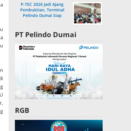
ya
P-TEC 2026 Jadi Ajang
Pembuktian, Terminal
Pelindo Dumai Siap
Bersaing
tu
PT Pelindo Dumai
na
au
an
di
ng
UU
r,
RGB
ng