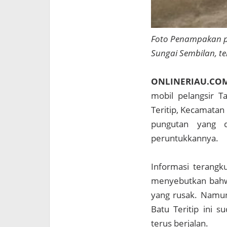
Foto Penampakan pl
Sungai Sembilan, ter
ONLINERIAU.CO
mobil pelangsir T
Teritip, Kecamatan
pungutan yang d
peruntukkannya.
Informasi terangk
menyebutkan bahwa
yang rusak. Namun
Batu Teritip ini s
terus berjalan.