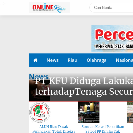
-->
News
Riau
Olahraga
Nasiona
News
PT KFU Diduga Lakuka
terhadapTenaga Secur
ALUN Riau Desak
Sorotan Keras! Penertiban
Penindakan Total: Direksi
Satpol PP Dinilai Tak