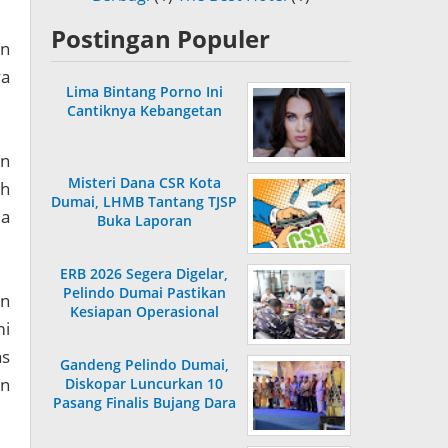
Postingan Populer
an
a
Lima Bintang Porno Ini
Cantiknya Kebangetan
an
Misteri Dana CSR Kota
ah
Dumai, LHMB Tantang TJSP
da
Buka Laporan
ERB 2026 Segera Digelar,
Pelindo Dumai Pastikan
an
Kesiapan Operasional
mi
as
Gandeng Pelindo Dumai,
an
Diskopar Luncurkan 10
Pasang Finalis Bujang Dara
2026