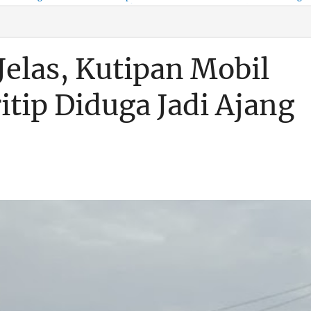
KSO, Integritas Aparatur
untuk Kenyamanan Arus
Pemalsuan Paspor, Po
Dipertaruhkan
Balik
Dumai Diminta
Transparan Soal D
elas, Kutipan Mobil
itip Diduga Jadi Ajang