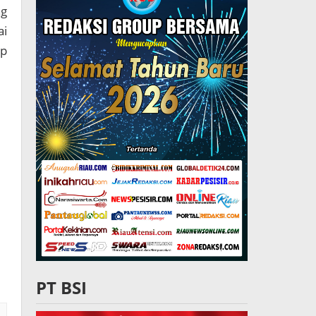
ng
ai
ap
PT BSI