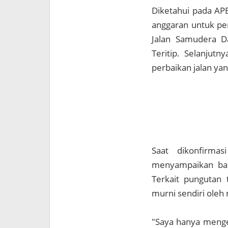
Diketahui pada AP
anggaran untuk pen
Jalan Samudera D
Teritip. Selanjutn
perbaikan jalan ya
Saat dikonfirmas
menyampaikan bah
Terkait pungutan 
murni sendiri oleh
"Saya hanya menget