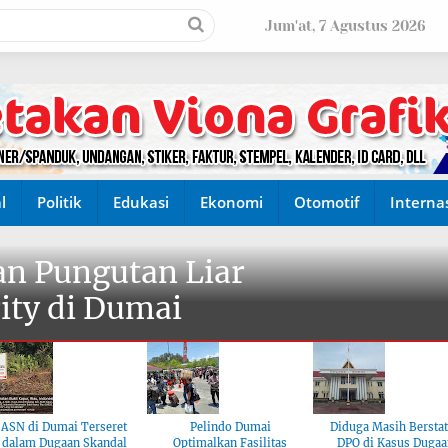
Jum'at, 7 Agustus 2026
l
Politik
Edukasi
Ekonomi
Otomotif
Interna
n Pungutan Liar
ity di Dumai
ASN di Dumai Terseret
Pelindo Dumai
Diduga Masih Bersta
dalam Dugaan Skandal
Optimalkan Fasilitas
DPO di Kasus Dugaa