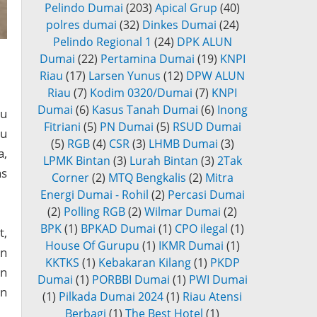
Pelindo Dumai
(203)
Apical Grup
(40)
polres dumai
(32)
Dinkes Dumai
(24)
Pelindo Regional 1
(24)
DPK ALUN
Dumai
(22)
Pertamina Dumai
(19)
KNPI
Riau
(17)
Larsen Yunus
(12)
DPW ALUN
Riau
(7)
Kodim 0320/Dumai
(7)
KNPI
Dumai
(6)
Kasus Tanah Dumai
(6)
Inong
au
Fitriani
(5)
PN Dumai
(5)
RSUD Dumai
tu
(5)
RGB
(4)
CSR
(3)
LHMB Dumai
(3)
a,
LPMK Bintan
(3)
Lurah Bintan
(3)
2Tak
as
Corner
(2)
MTQ Bengkalis
(2)
Mitra
Energi Dumai - Rohil
(2)
Percasi Dumai
(2)
Polling RGB
(2)
Wilmar Dumai
(2)
BPK
(1)
BPKAD Dumai
(1)
CPO ilegal
(1)
t,
House Of Gurupu
(1)
IKMR Dumai
(1)
an
KKTKS
(1)
Kebakaran Kilang
(1)
PKDP
an
Dumai
(1)
PORBBI Dumai
(1)
PWI Dumai
an
(1)
Pilkada Dumai 2024
(1)
Riau Atensi
Berbagi
(1)
The Best Hotel
(1)