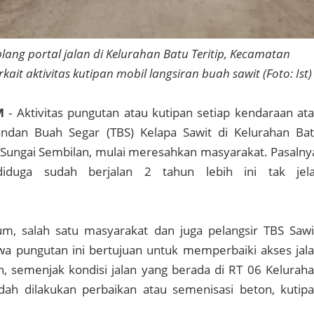
ang portal jalan di Kelurahan Batu Teritip, Kecamatan
kait aktivitas kutipan mobil langsiran buah sawit (Foto: Ist)
M
- Aktivitas pungutan atau kutipan setiap kendaraan at
andan Buah Segar (TBS) Kelapa Sawit di Kelurahan Ba
 Sungai Sembilan, mulai meresahkan masyarakat. Pasalny
iduga sudah berjalan 2 tahun lebih ini tak jel
um, salah satu masyarakat dan juga pelangsir TBS Sawi
 pungutan ini bertujuan untuk memperbaiki akses jal
, semenjak kondisi jalan yang berada di RT 06 Kelurah
udah dilakukan perbaikan atau semenisasi beton, kutip