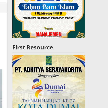
lres
W
First Resource