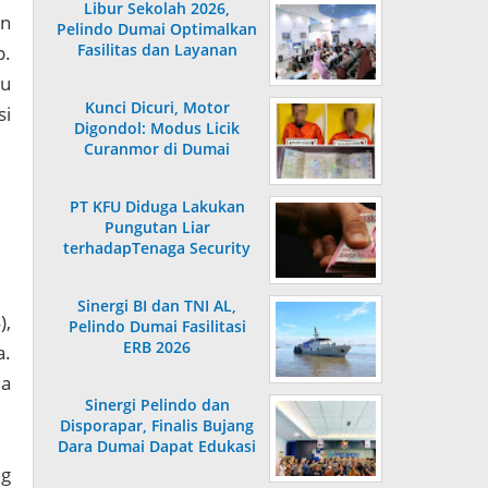
Libur Sekolah 2026,
an
Pelindo Dumai Optimalkan
Fasilitas dan Layanan
p.
Penumpang
tu
Kunci Dicuri, Motor
si
Digondol: Modus Licik
Curanmor di Dumai
Terungkap
PT KFU Diduga Lakukan
Pungutan Liar
terhadapTenaga Security
di Dumai
Sinergi BI dan TNI AL,
),
Pelindo Dumai Fasilitasi
ERB 2026
a.
la
Sinergi Pelindo dan
Disporapar, Finalis Bujang
Dara Dumai Dapat Edukasi
Kepelabuhanan
ng