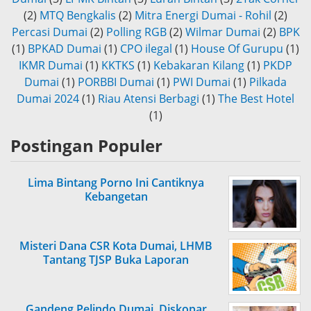
(2)
MTQ Bengkalis
(2)
Mitra Energi Dumai - Rohil
(2)
Percasi Dumai
(2)
Polling RGB
(2)
Wilmar Dumai
(2)
BPK
(1)
BPKAD Dumai
(1)
CPO ilegal
(1)
House Of Gurupu
(1)
IKMR Dumai
(1)
KKTKS
(1)
Kebakaran Kilang
(1)
PKDP
Dumai
(1)
PORBBI Dumai
(1)
PWI Dumai
(1)
Pilkada
Dumai 2024
(1)
Riau Atensi Berbagi
(1)
The Best Hotel
(1)
Postingan Populer
Lima Bintang Porno Ini Cantiknya
Kebangetan
Misteri Dana CSR Kota Dumai, LHMB
Tantang TJSP Buka Laporan
Gandeng Pelindo Dumai, Diskopar