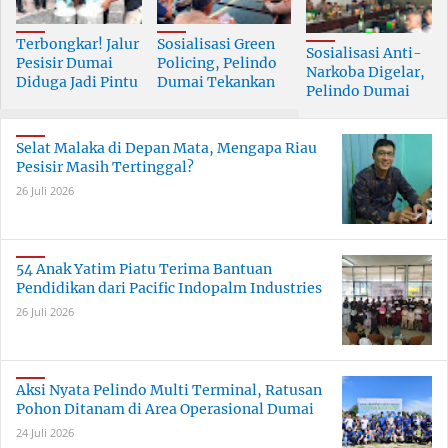
Terbongkar! Jalur
Sosialisasi Green
Sosialisasi Anti-
Pesisir Dumai
Policing, Pelindo
Narkoba Digelar,
Diduga Jadi Pintu
Dumai Tekankan
Pelindo Dumai
Masuk Narkoba
Tanggung Jawab
Prioritaskan SDM
Skala Besar
Bersama
Berkualitas
Selat Malaka di Depan Mata, Mengapa Riau
Pesisir Masih Tertinggal?
26 Juli 2026
54 Anak Yatim Piatu Terima Bantuan
Pendidikan dari Pacific Indopalm Industries
26 Juli 2026
Aksi Nyata Pelindo Multi Terminal, Ratusan
Pohon Ditanam di Area Operasional Dumai
24 Juli 2026