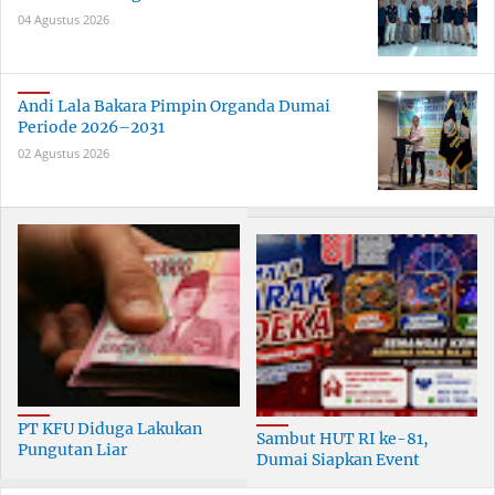
04 Agustus 2026
Andi Lala Bakara Pimpin Organda Dumai
Periode 2026–2031
02 Agustus 2026
PT KFU Diduga Lakukan
Sambut HUT RI ke-81,
Pungutan Liar
Dumai Siapkan Event
terhadapTenaga Security di
Meriah Selama 30 Hari
Dumai