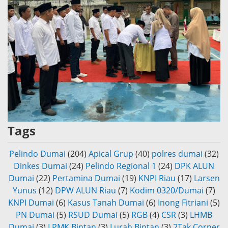
Tags
Pelindo Dumai
(204)
Apical Grup
(40)
polres dumai
(32)
Dinkes Dumai
(24)
Pelindo Regional 1
(24)
DPK ALUN
Dumai
(22)
Pertamina Dumai
(19)
KNPI Riau
(17)
Larsen
Yunus
(12)
DPW ALUN Riau
(7)
Kodim 0320/Dumai
(7)
KNPI Dumai
(6)
Kasus Tanah Dumai
(6)
Inong Fitriani
(5)
PN Dumai
(5)
RSUD Dumai
(5)
RGB
(4)
CSR
(3)
LHMB
Dumai
(3)
LPMK Bintan
(3)
Lurah Bintan
(3)
2Tak Corner