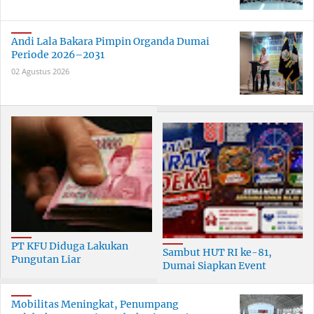
Andi Lala Bakara Pimpin Organda Dumai
Periode 2026–2031
02 Agustus 2026
PT KFU Diduga Lakukan
Sambut HUT RI ke-81,
Pungutan Liar
Dumai Siapkan Event
terhadapTenaga Security di
Meriah Selama 30 Hari
Dumai
Mobilitas Meningkat, Penumpang