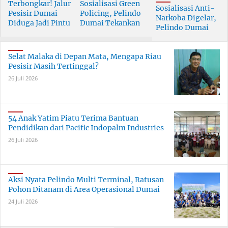
Terbongkar! Jalur
Sosialisasi Green
Sosialisasi Anti-
Pesisir Dumai
Policing, Pelindo
Narkoba Digelar,
Diduga Jadi Pintu
Dumai Tekankan
Pelindo Dumai
Masuk Narkoba
Tanggung Jawab
Prioritaskan SDM
Skala Besar
Bersama
Berkualitas
Selat Malaka di Depan Mata, Mengapa Riau
Pesisir Masih Tertinggal?
26 Juli 2026
54 Anak Yatim Piatu Terima Bantuan
Pendidikan dari Pacific Indopalm Industries
26 Juli 2026
Aksi Nyata Pelindo Multi Terminal, Ratusan
Pohon Ditanam di Area Operasional Dumai
24 Juli 2026