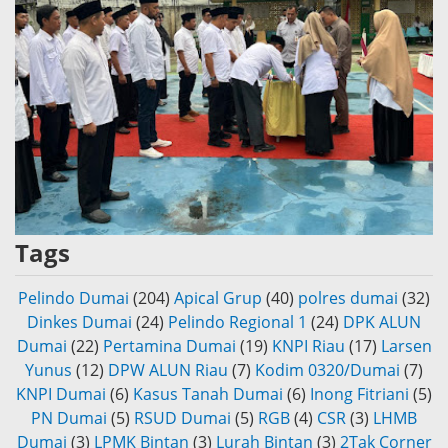
Tags
Pelindo Dumai
(204)
Apical Grup
(40)
polres dumai
(32)
Dinkes Dumai
(24)
Pelindo Regional 1
(24)
DPK ALUN
Dumai
(22)
Pertamina Dumai
(19)
KNPI Riau
(17)
Larsen
Yunus
(12)
DPW ALUN Riau
(7)
Kodim 0320/Dumai
(7)
KNPI Dumai
(6)
Kasus Tanah Dumai
(6)
Inong Fitriani
(5)
PN Dumai
(5)
RSUD Dumai
(5)
RGB
(4)
CSR
(3)
LHMB
Dumai
(3)
LPMK Bintan
(3)
Lurah Bintan
(3)
2Tak Corner