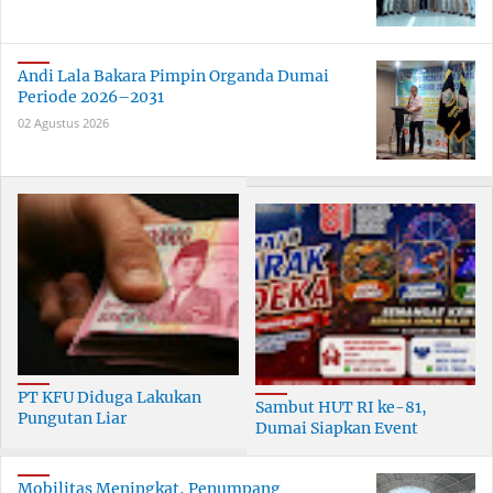
Andi Lala Bakara Pimpin Organda Dumai
Periode 2026–2031
02 Agustus 2026
PT KFU Diduga Lakukan
Sambut HUT RI ke-81,
Pungutan Liar
Dumai Siapkan Event
terhadapTenaga Security di
Meriah Selama 30 Hari
Dumai
Mobilitas Meningkat, Penumpang