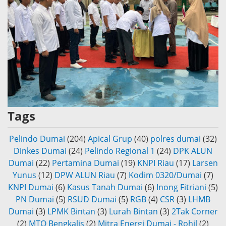
Tags
Pelindo Dumai
(204)
Apical Grup
(40)
polres dumai
(32)
Dinkes Dumai
(24)
Pelindo Regional 1
(24)
DPK ALUN
Dumai
(22)
Pertamina Dumai
(19)
KNPI Riau
(17)
Larsen
Yunus
(12)
DPW ALUN Riau
(7)
Kodim 0320/Dumai
(7)
KNPI Dumai
(6)
Kasus Tanah Dumai
(6)
Inong Fitriani
(5)
PN Dumai
(5)
RSUD Dumai
(5)
RGB
(4)
CSR
(3)
LHMB
Dumai
(3)
LPMK Bintan
(3)
Lurah Bintan
(3)
2Tak Corner
(2)
MTQ Bengkalis
(2)
Mitra Energi Dumai - Rohil
(2)