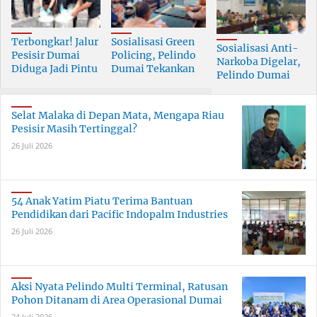
Terbongkar! Jalur
Sosialisasi Green
Sosialisasi Anti-
Pesisir Dumai
Policing, Pelindo
Narkoba Digelar,
Diduga Jadi Pintu
Dumai Tekankan
Pelindo Dumai
Masuk Narkoba
Tanggung Jawab
Prioritaskan SDM
Skala Besar
Bersama
Berkualitas
Selat Malaka di Depan Mata, Mengapa Riau
Pesisir Masih Tertinggal?
26 Juli 2026
54 Anak Yatim Piatu Terima Bantuan
Pendidikan dari Pacific Indopalm Industries
26 Juli 2026
Aksi Nyata Pelindo Multi Terminal, Ratusan
Pohon Ditanam di Area Operasional Dumai
24 Juli 2026