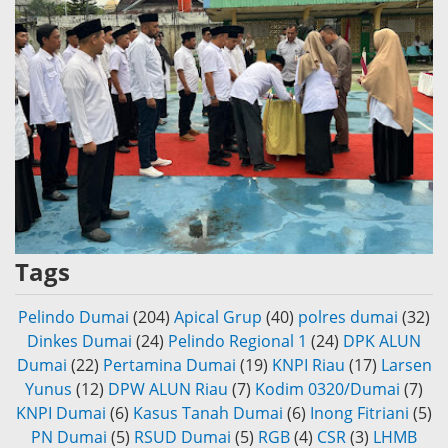
Tags
Pelindo Dumai
(204)
Apical Grup
(40)
polres dumai
(32)
Dinkes Dumai
(24)
Pelindo Regional 1
(24)
DPK ALUN
Dumai
(22)
Pertamina Dumai
(19)
KNPI Riau
(17)
Larsen
Yunus
(12)
DPW ALUN Riau
(7)
Kodim 0320/Dumai
(7)
KNPI Dumai
(6)
Kasus Tanah Dumai
(6)
Inong Fitriani
(5)
PN Dumai
(5)
RSUD Dumai
(5)
RGB
(4)
CSR
(3)
LHMB