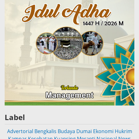
Label
Advertorial
Bengkalis
Budaya
Dumai
Ekonomi
Hukrim
Kampar
Kesehatan
Kuansing
Meranti
Nasional
News