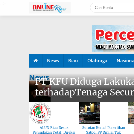
-->
News
Riau
Olahraga
Nasiona
News
PT KFU Diduga Lakuka
terhadapTenaga Secur
ALUN Riau Desak
Sorotan Keras! Penertiban
Penindakan Total: Direksi
Satpol PP Dinilai Tak