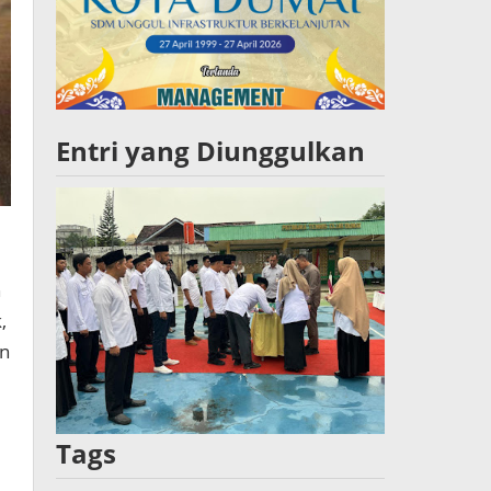
Entri yang Diunggulkan
n
,
en
Tags