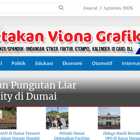
Jum'at, 7 Agustus 2026
l
Politik
Edukasi
Ekonomi
Otomotif
Interna
n Pungutan Liar
ity di Dumai
ASN di Dumai Terseret
Pelindo Dumai
Diduga Masih Bersta
dalam Dugaan Skandal
Optimalkan Fasilitas
DPO di Kasus Dugaa