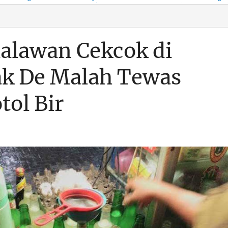
KSO, Integritas Aparatur
untuk Kenyamanan Arus
Pemalsuan Paspor, Po
Dipertaruhkan
Balik
Dumai Diminta
Transparan Soal D
lalawan Cekcok di
ak De Malah Tewas
tol Bir