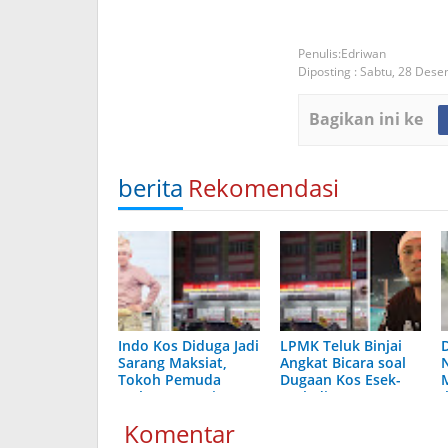
Edriwan
Diposting :
Sabtu, 28 Des
Bagikan ini ke
berita
Rekomendasi
Indo Kos Diduga Jadi
LPMK Teluk Binjai
Sarang Maksiat,
Angkat Bicara soal
Tokoh Pemuda
Dugaan Kos Esek-
Melayu Dumai
Esek di Atas
I
Murka
Alfamart Sudirman
Komentar