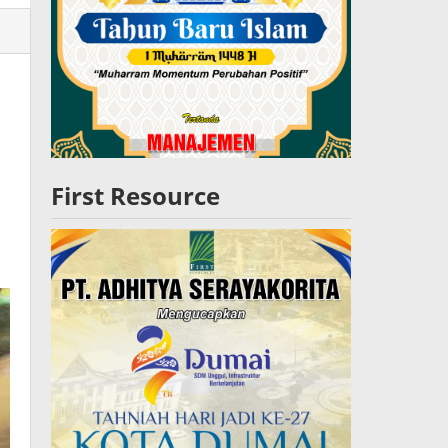
lres
W
First Resource