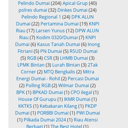
Pelindo Dumai
(204)
Apical Grup
(40)
polres dumai
(32)
Dinkes Dumai
(24)
Pelindo Regional 1
(24)
DPK ALUN
Dumai
(22)
Pertamina Dumai
(19)
KNPI
Riau
(17)
Larsen Yunus
(12)
DPW ALUN
Riau
(7)
Kodim 0320/Dumai
(7)
KNPI
Dumai
(6)
Kasus Tanah Dumai
(6)
Inong
Fitriani
(5)
PN Dumai
(5)
RSUD Dumai
(5)
RGB
(4)
CSR
(3)
LHMB Dumai
(3)
LPMK Bintan
(3)
Lurah Bintan
(3)
2Tak
Corner
(2)
MTQ Bengkalis
(2)
Mitra
Energi Dumai - Rohil
(2)
Percasi Dumai
(2)
Polling RGB
(2)
Wilmar Dumai
(2)
BPK
(1)
BPKAD Dumai
(1)
CPO ilegal
(1)
House Of Gurupu
(1)
IKMR Dumai
(1)
KKTKS
(1)
Kebakaran Kilang
(1)
PKDP
Dumai
(1)
PORBBI Dumai
(1)
PWI Dumai
(1)
Pilkada Dumai 2024
(1)
Riau Atensi
Berbagi
(1)
The Best Hotel
(1)