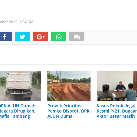
ember 2019,
1:04 AM
DPK ALUN Dumai:
Proyek Prioritas
Kasus Rokok Ilegal
Negara Dirugikan,
Pemko Disorot, DPK
Resmi P-21, Dugaa
Mafia Tambang
ALUN Dumai
Aktor Besar Masih
legal Justru Bebas
Ungkap Dugaan
Aman?
Galian C Ilegal