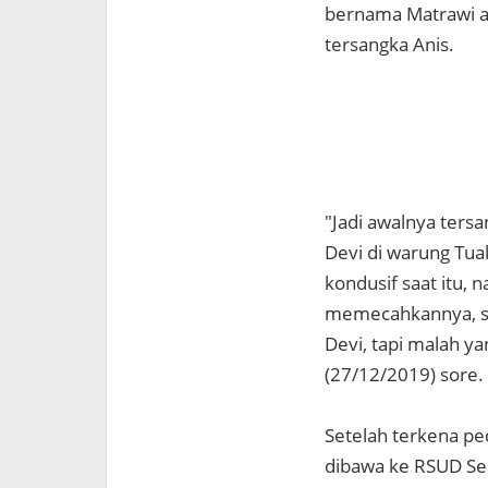
bernama Matrawi al
tersangka Anis.
"Jadi awalnya ter
Devi di warung Tuak
kondusif saat itu, 
memecahkannya, se
Devi, tapi malah ya
(27/12/2019) sore.
Setelah terkena p
dibawa ke RSUD Se