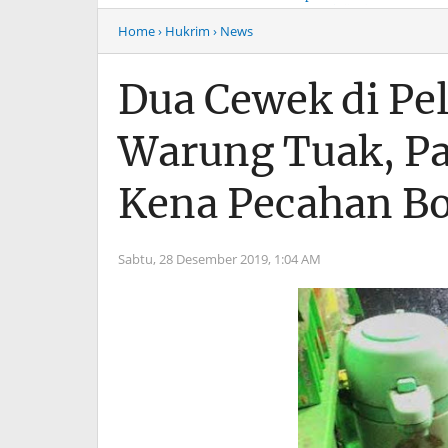
Musim Mas Harus
Menyentuh “Kelas Atas”
Bertanggung Jawab
Hiburan Malam
Home
› Hukrim
› News
Dua Cewek di Pe
Warung Tuak, P
Kena Pecahan Bo
Sabtu, 28 Desember 2019,
1:04 AM