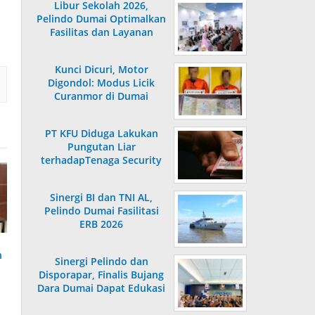
Libur Sekolah 2026,
Pelindo Dumai Optimalkan
Fasilitas dan Layanan
Penumpang
Kunci Dicuri, Motor
Digondol: Modus Licik
Curanmor di Dumai
Terungkap
PT KFU Diduga Lakukan
Pungutan Liar
terhadapTenaga Security
di Dumai
Sinergi BI dan TNI AL,
Pelindo Dumai Fasilitasi
ERB 2026
n
Sinergi Pelindo dan
Disporapar, Finalis Bujang
Dara Dumai Dapat Edukasi
Kepelabuhanan