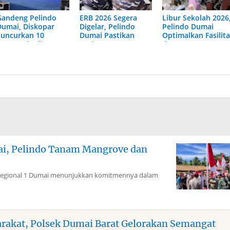
Gandeng Pelindo
ERB 2026 Segera
Libur Sekolah 2026
Dumai, Diskopar
Digelar, Pelindo
Pelindo Dumai
Luncurkan 10
Dumai Pastikan
Optimalkan Fasilit
Pasang Finalis
Kesiapan
dan Layanan
Bujang Dara 2026
Operasional
Penumpang
mai, Pelindo Tanam Mangrove dan
Regional 1 Dumai menunjukkan komitmennya dalam
arakat, Polsek Dumai Barat Gelorakan Semangat