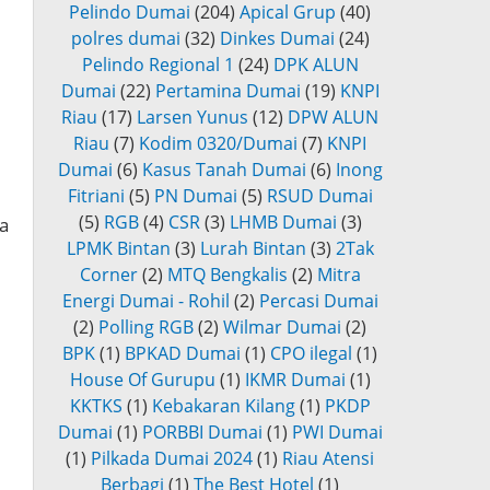
Pelindo Dumai
(204)
Apical Grup
(40)
polres dumai
(32)
Dinkes Dumai
(24)
Pelindo Regional 1
(24)
DPK ALUN
Dumai
(22)
Pertamina Dumai
(19)
KNPI
Riau
(17)
Larsen Yunus
(12)
DPW ALUN
Riau
(7)
Kodim 0320/Dumai
(7)
KNPI
Dumai
(6)
Kasus Tanah Dumai
(6)
Inong
i
Fitriani
(5)
PN Dumai
(5)
RSUD Dumai
(5)
RGB
(4)
CSR
(3)
LHMB Dumai
(3)
a
LPMK Bintan
(3)
Lurah Bintan
(3)
2Tak
Corner
(2)
MTQ Bengkalis
(2)
Mitra
Energi Dumai - Rohil
(2)
Percasi Dumai
(2)
Polling RGB
(2)
Wilmar Dumai
(2)
BPK
(1)
BPKAD Dumai
(1)
CPO ilegal
(1)
House Of Gurupu
(1)
IKMR Dumai
(1)
KKTKS
(1)
Kebakaran Kilang
(1)
PKDP
Dumai
(1)
PORBBI Dumai
(1)
PWI Dumai
(1)
Pilkada Dumai 2024
(1)
Riau Atensi
Berbagi
(1)
The Best Hotel
(1)