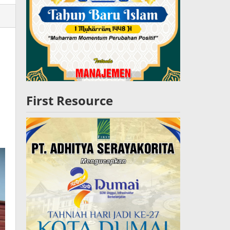
lres
W
First Resource