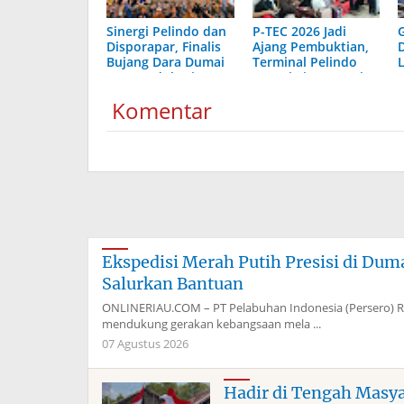
Sinergi Pelindo dan
P-TEC 2026 Jadi
Disporapar, Finalis
Ajang Pembuktian,
Bujang Dara Dumai
Terminal Pelindo
Dapat Edukasi
Dumai Siap Bersaing
Kepelabuhanan
Komentar
Ekspedisi Merah Putih Presisi di Du
Salurkan Bantuan
ONLINERIAU.COM – PT Pelabuhan Indonesia (Persero) 
mendukung gerakan kebangsaan mela ...
07 Agustus 2026
Hadir di Tengah Masy