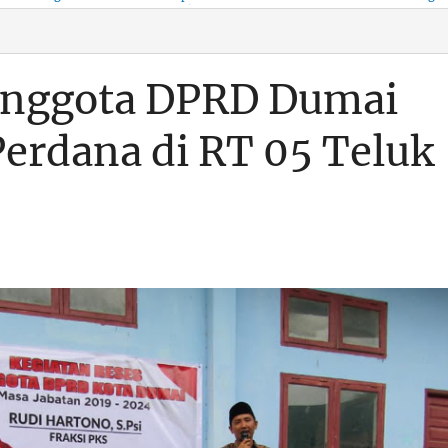
KSO, Integritas Aparatur
untuk Kenyamanan Arus
Pemalsuan Paspor, Po
Dipertaruhkan
Balik
Dumai Diminta
Transparan Soal D
 Anggota DPRD Dumai
erdana di RT 05 Teluk