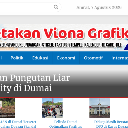
Jum'at, 7 Agustus 2026
l
Politik
Edukasi
Ekonomi
Otomotif
Interna
n Pungutan Liar
ity di Dumai
ASN di Dumai Terseret
Pelindo Dumai
Diduga Masih Bersta
dalam Dugaan Skandal
Optimalkan Fasilitas
DPO di Kasus Dugaa