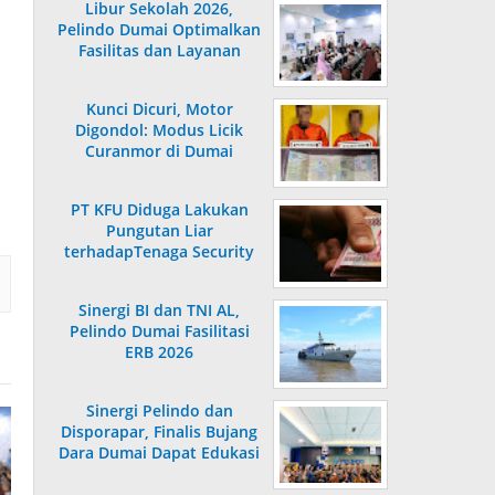
Libur Sekolah 2026,
Pelindo Dumai Optimalkan
Fasilitas dan Layanan
Penumpang
Kunci Dicuri, Motor
Digondol: Modus Licik
Curanmor di Dumai
Terungkap
PT KFU Diduga Lakukan
Pungutan Liar
terhadapTenaga Security
di Dumai
Sinergi BI dan TNI AL,
Pelindo Dumai Fasilitasi
ERB 2026
Sinergi Pelindo dan
Disporapar, Finalis Bujang
Dara Dumai Dapat Edukasi
Kepelabuhanan