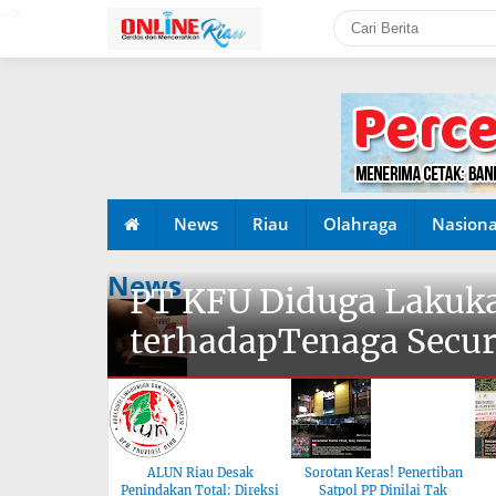
-->
News
Riau
Olahraga
Nasiona
News
PT KFU Diduga Lakuka
terhadapTenaga Secur
ALUN Riau Desak
Sorotan Keras! Penertiban
Penindakan Total: Direksi
Satpol PP Dinilai Tak