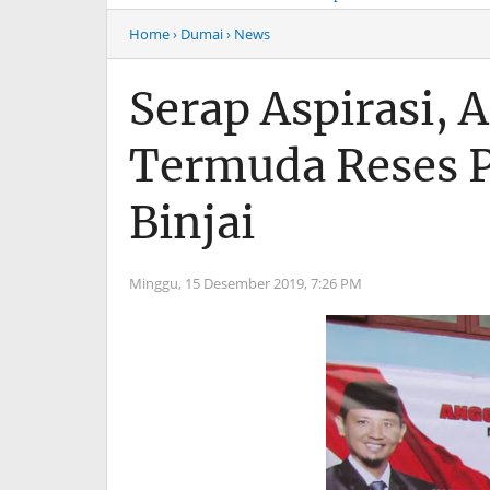
Musim Mas Harus
Menyentuh “Kelas Atas”
Bertanggung Jawab
Hiburan Malam
Home
› Dumai
› News
Serap Aspirasi,
Termuda Reses P
Binjai
Minggu, 15 Desember 2019,
7:26 PM