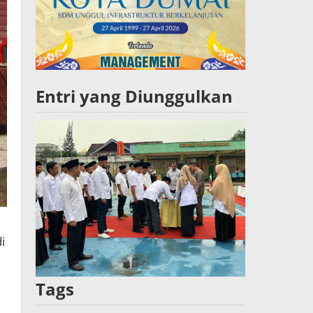
Entri yang Diunggulkan
i
Tags