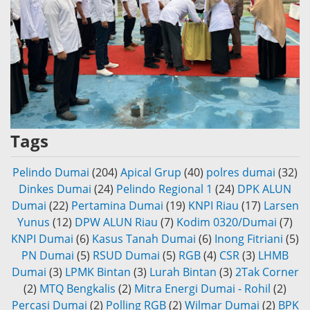
Tags
Pelindo Dumai
(204)
Apical Grup
(40)
polres dumai
(32)
Dinkes Dumai
(24)
Pelindo Regional 1
(24)
DPK ALUN
Dumai
(22)
Pertamina Dumai
(19)
KNPI Riau
(17)
Larsen
Yunus
(12)
DPW ALUN Riau
(7)
Kodim 0320/Dumai
(7)
KNPI Dumai
(6)
Kasus Tanah Dumai
(6)
Inong Fitriani
(5)
PN Dumai
(5)
RSUD Dumai
(5)
RGB
(4)
CSR
(3)
LHMB
Dumai
(3)
LPMK Bintan
(3)
Lurah Bintan
(3)
2Tak Corner
(2)
MTQ Bengkalis
(2)
Mitra Energi Dumai - Rohil
(2)
Percasi Dumai
(2)
Polling RGB
(2)
Wilmar Dumai
(2)
BPK