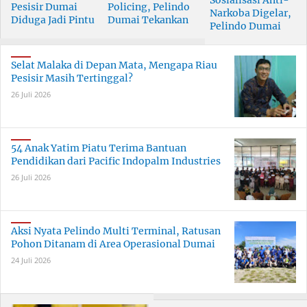
Sosialisasi Anti-
Pesisir Dumai
Policing, Pelindo
Narkoba Digelar,
Diduga Jadi Pintu
Dumai Tekankan
Pelindo Dumai
Masuk Narkoba
Tanggung Jawab
Prioritaskan SDM
Skala Besar
Bersama
Berkualitas
Selat Malaka di Depan Mata, Mengapa Riau
Pesisir Masih Tertinggal?
26 Juli 2026
54 Anak Yatim Piatu Terima Bantuan
Pendidikan dari Pacific Indopalm Industries
26 Juli 2026
Aksi Nyata Pelindo Multi Terminal, Ratusan
Pohon Ditanam di Area Operasional Dumai
24 Juli 2026