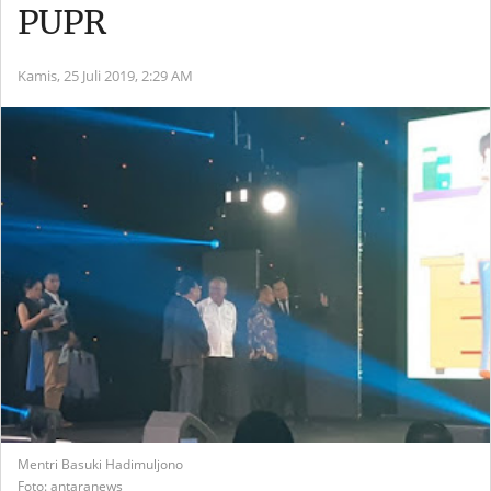
PUPR
Kamis, 25 Juli 2019,
2:29 AM
Mentri Basuki Hadimuljono
Foto: antaranews