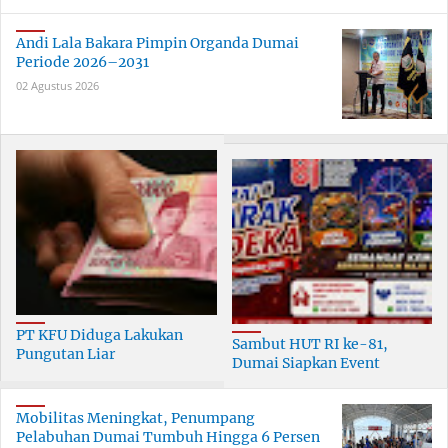
Andi Lala Bakara Pimpin Organda Dumai
Periode 2026–2031
02 Agustus 2026
PT KFU Diduga Lakukan
Sambut HUT RI ke-81,
Pungutan Liar
Dumai Siapkan Event
terhadapTenaga Security di
Meriah Selama 30 Hari
Dumai
Mobilitas Meningkat, Penumpang
Pelabuhan Dumai Tumbuh Hingga 6 Persen