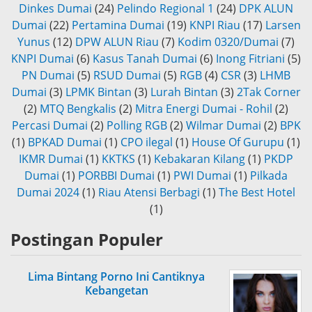
Dinkes Dumai
(24)
Pelindo Regional 1
(24)
DPK ALUN
Dumai
(22)
Pertamina Dumai
(19)
KNPI Riau
(17)
Larsen
Yunus
(12)
DPW ALUN Riau
(7)
Kodim 0320/Dumai
(7)
KNPI Dumai
(6)
Kasus Tanah Dumai
(6)
Inong Fitriani
(5)
PN Dumai
(5)
RSUD Dumai
(5)
RGB
(4)
CSR
(3)
LHMB
Dumai
(3)
LPMK Bintan
(3)
Lurah Bintan
(3)
2Tak Corner
(2)
MTQ Bengkalis
(2)
Mitra Energi Dumai - Rohil
(2)
Percasi Dumai
(2)
Polling RGB
(2)
Wilmar Dumai
(2)
BPK
(1)
BPKAD Dumai
(1)
CPO ilegal
(1)
House Of Gurupu
(1)
IKMR Dumai
(1)
KKTKS
(1)
Kebakaran Kilang
(1)
PKDP
Dumai
(1)
PORBBI Dumai
(1)
PWI Dumai
(1)
Pilkada
Dumai 2024
(1)
Riau Atensi Berbagi
(1)
The Best Hotel
(1)
Postingan Populer
Lima Bintang Porno Ini Cantiknya
Kebangetan