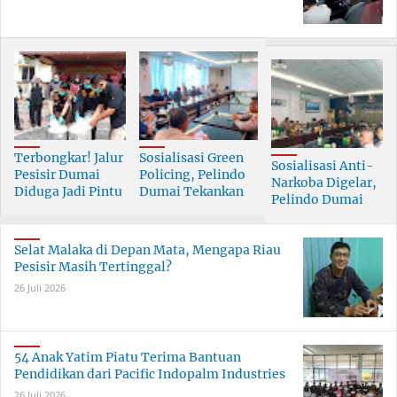
Terbongkar! Jalur
Sosialisasi Green
Sosialisasi Anti-
Pesisir Dumai
Policing, Pelindo
Narkoba Digelar,
Diduga Jadi Pintu
Dumai Tekankan
Pelindo Dumai
Masuk Narkoba
Tanggung Jawab
Prioritaskan SDM
Skala Besar
Bersama
Berkualitas
Selat Malaka di Depan Mata, Mengapa Riau
Pesisir Masih Tertinggal?
26 Juli 2026
54 Anak Yatim Piatu Terima Bantuan
Pendidikan dari Pacific Indopalm Industries
26 Juli 2026