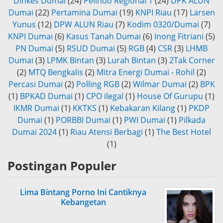
Dinkes Dumai
(24)
Pelindo Regional 1
(24)
DPK ALUN
Dumai
(22)
Pertamina Dumai
(19)
KNPI Riau
(17)
Larsen
Yunus
(12)
DPW ALUN Riau
(7)
Kodim 0320/Dumai
(7)
KNPI Dumai
(6)
Kasus Tanah Dumai
(6)
Inong Fitriani
(5)
PN Dumai
(5)
RSUD Dumai
(5)
RGB
(4)
CSR
(3)
LHMB
Dumai
(3)
LPMK Bintan
(3)
Lurah Bintan
(3)
2Tak Corner
(2)
MTQ Bengkalis
(2)
Mitra Energi Dumai - Rohil
(2)
Percasi Dumai
(2)
Polling RGB
(2)
Wilmar Dumai
(2)
BPK
(1)
BPKAD Dumai
(1)
CPO ilegal
(1)
House Of Gurupu
(1)
IKMR Dumai
(1)
KKTKS
(1)
Kebakaran Kilang
(1)
PKDP
Dumai
(1)
PORBBI Dumai
(1)
PWI Dumai
(1)
Pilkada
Dumai 2024
(1)
Riau Atensi Berbagi
(1)
The Best Hotel
(1)
Postingan Populer
Lima Bintang Porno Ini Cantiknya
Kebangetan