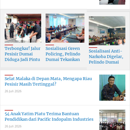
Terbongkar! Jalur
Sosialisasi Green
Sosialisasi Anti-
Pesisir Dumai
Policing, Pelindo
Narkoba Digelar,
Diduga Jadi Pintu
Dumai Tekankan
Pelindo Dumai
Masuk Narkoba
Tanggung Jawab
Prioritaskan SDM
Skala Besar
Bersama
Berkualitas
Selat Malaka di Depan Mata, Mengapa Riau
Pesisir Masih Tertinggal?
26 Juli 2026
54 Anak Yatim Piatu Terima Bantuan
Pendidikan dari Pacific Indopalm Industries
26 Juli 2026