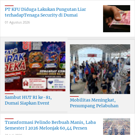
PT KFU Diduga Lakukan Pungutan Liar
terhadapTenaga Security di Dumai
01 Agustus 2026
Sambut HUT RI ke-81,
Mobilitas Meningkat,
Dumai Siapkan Event
Penumpang Pelabuhan
Meriah Selama 30 Hari
Dumai Tumbuh Hingga 6
Persen
Transformasi Pelindo Berbuah Manis, Laba
Semester I 2026 Melonjak 60,44 Persen