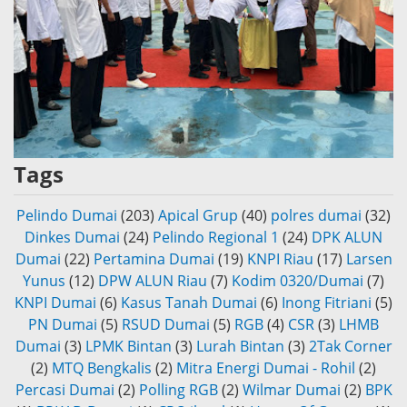
Tags
Pelindo Dumai
(203)
Apical Grup
(40)
polres dumai
(32)
Dinkes Dumai
(24)
Pelindo Regional 1
(24)
DPK ALUN
Dumai
(22)
Pertamina Dumai
(19)
KNPI Riau
(17)
Larsen
Yunus
(12)
DPW ALUN Riau
(7)
Kodim 0320/Dumai
(7)
KNPI Dumai
(6)
Kasus Tanah Dumai
(6)
Inong Fitriani
(5)
PN Dumai
(5)
RSUD Dumai
(5)
RGB
(4)
CSR
(3)
LHMB
Dumai
(3)
LPMK Bintan
(3)
Lurah Bintan
(3)
2Tak Corner
(2)
MTQ Bengkalis
(2)
Mitra Energi Dumai - Rohil
(2)
Percasi Dumai
(2)
Polling RGB
(2)
Wilmar Dumai
(2)
BPK