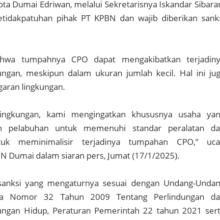
a Dumai Edriwan, melalui Sekretarisnya Iskandar Sibara
idakpatuhan pihak PT KPBN dan wajib diberikan sank
ahwa tumpahnya CPO dapat mengakibatkan terjadin
ngan, meskipun dalam ukuran jumlah kecil. Hal ini ju
aran lingkungan.
 lingkungan, kami mengingatkan khususnya usaha ya
ah pelabuhan untuk memenuhi standar peralatan d
tuk meminimalisir terjadinya tumpahan CPO,” uc
N Dumai dalam siaran pers, Jumat (17/1/2025).
sanksi yang mengaturnya sesuai dengan Undang-Unda
sia Nomor 32 Tahun 2009 Tentang Perlindungan d
ungan Hidup, Peraturan Pemerintah 22 tahun 2021 ser