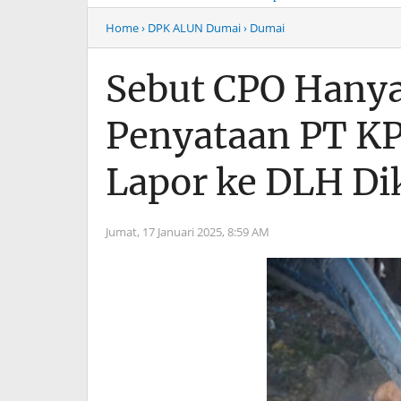
Musim Mas Harus
Menyentuh “Kelas Atas”
Bertanggung Jawab
Hiburan Malam
Home
› DPK ALUN Dumai
› Dumai
Sebut CPO Hanya
Penyataan PT K
Lapor ke DLH D
Jumat, 17 Januari 2025,
8:59 AM