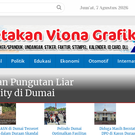
Jum'at, 7 Agustus 2026
l
Politik
Edukasi
Ekonomi
Otomotif
Interna
n Pungutan Liar
ity di Dumai
ASN di Dumai Terseret
Pelindo Dumai
Diduga Masih Bersta
dalam Dugaan Skandal
Optimalkan Fasilitas
DPO di Kasus Dugaa