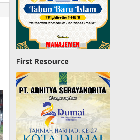
lres
W
First Resource