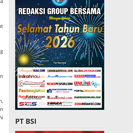
pa
ut
ng
un
n,
an
BN
PT BSI