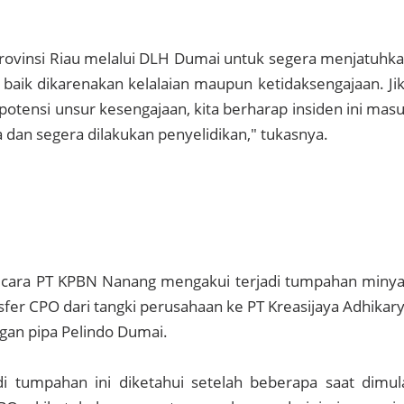
rovinsi Riau melalui DLH Dumai untuk segera menjatuhk
i baik dikarenakan kelalaian maupun ketidaksengajaan. Ji
otensi unsur kesengajaan, kita berharap insiden ini mas
 dan segera dilakukan penyelidikan," tukasnya.
 Bicara PT KPBN Nanang mengakui terjadi tumpahan miny
nsfer CPO dari tangki perusahaan ke PT Kreasijaya Adhikar
gan pipa Pelindo Dumai.
di tumpahan ini diketahui setelah beberapa saat dimul