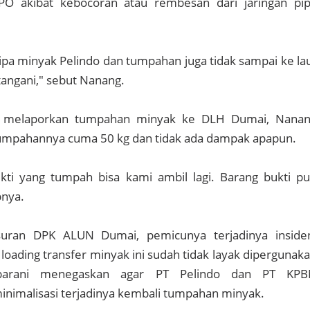
PO akibat kebocoran atau rembesan dari jaringan pi
pa minyak Pelindo dan tumpahan juga tidak sampai ke la
tangani," sebut Nanang.
ak melaporkan tumpahan minyak ke DLH Dumai, Nana
mpahannya cuma 50 kg dan tidak ada dampak apapun.
ti yang tumpah bisa kami ambil lagi. Barang bukti p
pnya.
usuran DPK ALUN Dumai, pemicunya terjadinya inside
 loading transfer minyak ini sudah tidak layak dipergunak
Sibarani menegaskan agar PT Pelindo dan PT KP
imalisasi terjadinya kembali tumpahan minyak.