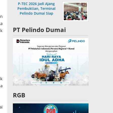
P-TEC 2026 Jadi Ajang
Pembuktian, Terminal
Pelindo Dumai Siap
an
Bersaing
ka
PT Pelindo Dumai
uk
ak
ya
RGB
ai