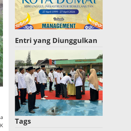
Entri yang Diunggulkan
ea
Tags
PK