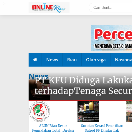
-->
News
Riau
Olahraga
Nasiona
News
PT KFU Diduga Lakuka
terhadapTenaga Secur
ALUN Riau Desak
Sorotan Keras! Penertiban
Penindakan Total: Direksi
Satpol PP Dinilai Tak