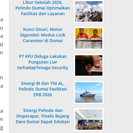
Libur Sekolah 2026,
Pelindo Dumai Optimalkan
Fasilitas dan Layanan
ya
Penumpang
ku
Kunci Dicuri, Motor
Digondol: Modus Licik
na
Curanmor di Dumai
a)
Terungkap
an
PT KFU Diduga Lakukan
Pungutan Liar
terhadapTenaga Security
di Dumai
an
Sinergi BI dan TNI AL,
a
Pelindo Dumai Fasilitasi
ERB 2026
ga
Sinergi Pelindo dan
Disporapar, Finalis Bujang
an
Dara Dumai Dapat Edukasi
ng
Kepelabuhanan