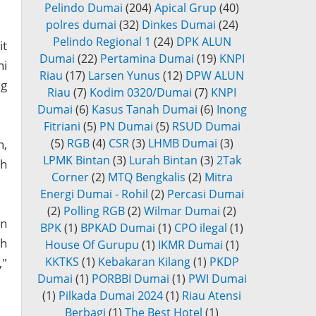
Pelindo Dumai
(204)
Apical Grup
(40)
polres dumai
(32)
Dinkes Dumai
(24)
Pelindo Regional 1
(24)
DPK ALUN
it
Dumai
(22)
Pertamina Dumai
(19)
KNPI
ni
Riau
(17)
Larsen Yunus
(12)
DPW ALUN
ng
Riau
(7)
Kodim 0320/Dumai
(7)
KNPI
Dumai
(6)
Kasus Tanah Dumai
(6)
Inong
Fitriani
(5)
PN Dumai
(5)
RSUD Dumai
(5)
RGB
(4)
CSR
(3)
LHMB Dumai
(3)
,
LPMK Bintan
(3)
Lurah Bintan
(3)
2Tak
ah
Corner
(2)
MTQ Bengkalis
(2)
Mitra
Energi Dumai - Rohil
(2)
Percasi Dumai
(2)
Polling RGB
(2)
Wilmar Dumai
(2)
an
BPK
(1)
BPKAD Dumai
(1)
CPO ilegal
(1)
ah
House Of Gurupu
(1)
IKMR Dumai
(1)
KKTKS
(1)
Kebakaran Kilang
(1)
PKDP
,"
Dumai
(1)
PORBBI Dumai
(1)
PWI Dumai
(1)
Pilkada Dumai 2024
(1)
Riau Atensi
Berbagi
(1)
The Best Hotel
(1)