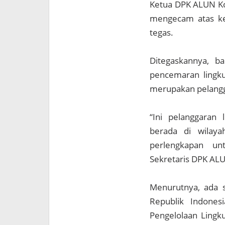
Ketua DPK ALUN Kot
mengecam atas ket
tegas.
Ditegaskannya, b
pencemaran lingku
merupakan pelangg
“Ini pelanggaran
berada di wilay
perlengkapan un
Sekretaris DPK ALU
Menurutnya, ada 
Republik Indone
Pengelolaan Lingk