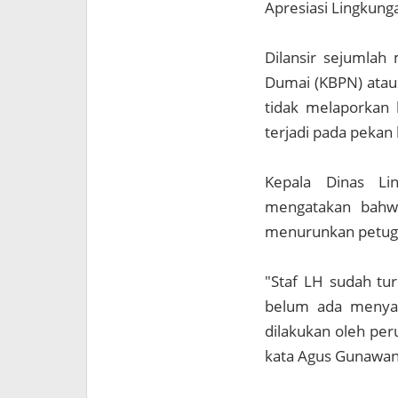
Apresiasi Lingkung
Dilansir sejumlah
Dumai (KBPN) atau
tidak melaporkan 
terjadi pada pekan l
Kepala Dinas L
mengatakan bahw
menurunkan petuga
"Staf LH sudah tu
belum ada menyam
dilakukan oleh per
kata Agus Gunawan 