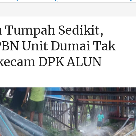
KSO, Integritas Aparatur
untuk Kenyamanan Arus
Pemalsuan Paspor, Po
Dipertaruhkan
Balik
Dumai Diminta
Transparan Soal D
 Tumpah Sedikit,
PBN Unit Dumai Tak
ikecam DPK ALUN