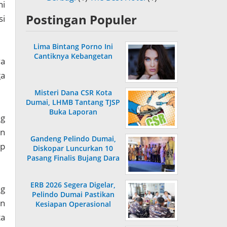
ni
Postingan Populer
si
Lima Bintang Porno Ini
Cantiknya Kebangetan
ya
ga
Misteri Dana CSR Kota
Dumai, LHMB Tantang TJSP
Buka Laporan
ng
an
Gandeng Pelindo Dumai,
ap
Diskopar Luncurkan 10
Pasang Finalis Bujang Dara
2026
ERB 2026 Segera Digelar,
ng
Pelindo Dumai Pastikan
an
Kesiapan Operasional
ta