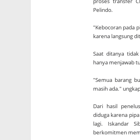
proses transfer C
Pelindo.
"Kebocoran pada pi
karena langsung di
Saat ditanya tid
hanya menjawab tu
"Semua barang buk
masih ada." ungka
Dari hasil penel
diduga karena pipa
lagi. Iskandar 
berkomitmen memin