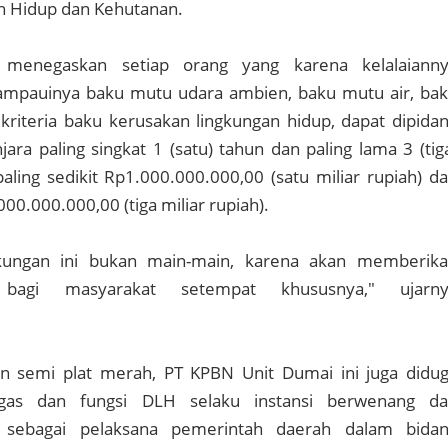
 Hidup dan Kehutanan.
 menegaskan setiap orang yang karena kelalaiann
ampauinya baku mutu udara ambien, baku mutu air, ba
 kriteria baku kerusakan lingkungan hidup, dapat dipida
ara paling singkat 1 (satu) tahun dan paling lama 3 (tig
ling sedikit Rp1.000.000.000,00 (satu miliar rupiah) d
00.000.000,00 (tiga miliar rupiah).
kungan ini bukan main-main, karena akan memberik
agi masyarakat setempat khususnya," ujarny
n semi plat merah, PT KPBN Unit Dumai ini juga didu
gas dan fungsi DLH selaku instansi berwenang d
 sebagai pelaksana pemerintah daerah dalam bida