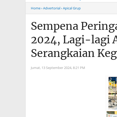
Musim Mas Harus
Menyentuh “Kelas Atas”
Bertanggung Jawab
Hiburan Malam
Home
› Advertorial
› Apical Grup
Sempena Peringa
2024, Lagi-lagi
Serangkaian Keg
Jumat, 13 September 2024,
8:21 PM