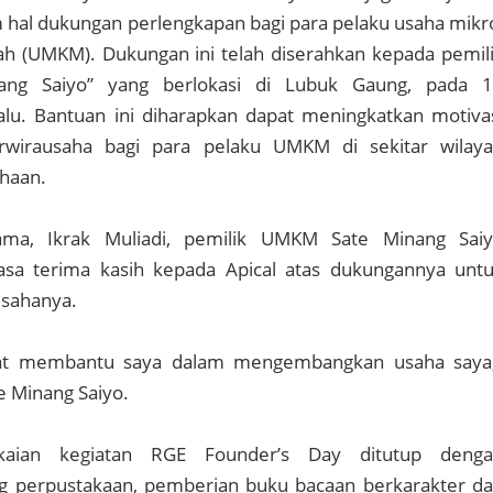
 hal dukungan perlengkapan bagi para pelaku usaha mikr
ah (UMKM). Dukungan ini telah diserahkan kepada pemil
ng Saiyo” yang berlokasi di Lubuk Gaung, pada 
lu. Bantuan ini diharapkan dapat meningkatkan motiva
wirausaha bagi para pelaku UMKM di sekitar wilay
ahaan.
ma, Ikrak Muliadi, pemilik UMKM Sate Minang Sai
sa terima kasih kepada Apical atas dukungannya unt
sahanya.
gat membantu saya dalam mengembangkan usaha saya
e Minang Saiyo.
ngkaian kegiatan RGE Founder’s Day ditutup deng
 perpustakaan, pemberian buku bacaan berkarakter d