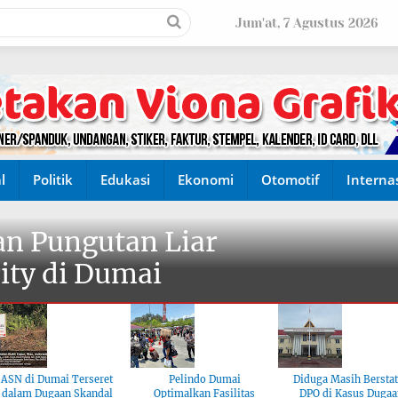
Jum'at, 7 Agustus 2026
l
Politik
Edukasi
Ekonomi
Otomotif
Interna
n Pungutan Liar
ity di Dumai
ASN di Dumai Terseret
Pelindo Dumai
Diduga Masih Bersta
dalam Dugaan Skandal
Optimalkan Fasilitas
DPO di Kasus Dugaa