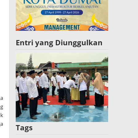
Entri yang Diunggulkan
ka
ng
uk
ga
Tags