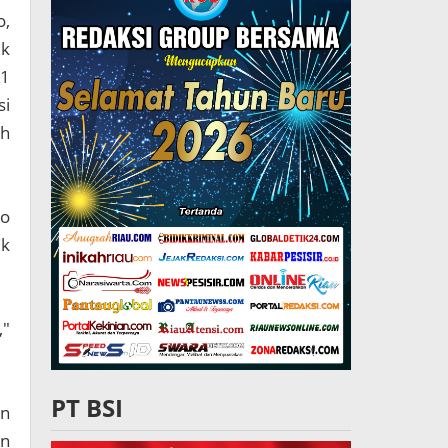
o,
ik
11
si
ah
yo
uk
,"
PT BSI
an
an