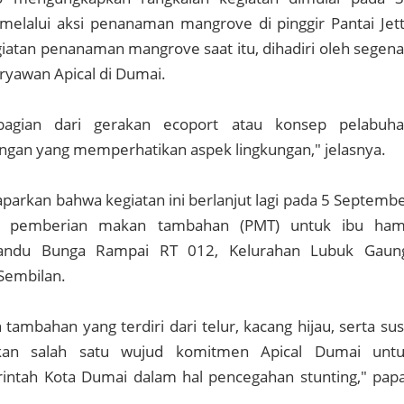
melalui aksi penanaman mangrove di pinggir Pantai Jet
iatan penanaman mangrove saat itu, dihadiri oleh segen
yawan Apical di Dumai.
bagian dari gerakan ecoport atau konsep pelabuh
ngan yang memperhatikan aspek lingkungan," jelasnya.
rkan bahwa kegiatan ini berlanjut lagi pada 5 Septemb
n pemberian makan tambahan (PMT) untuk ibu ham
yandu Bunga Rampai RT 012, Kelurahan Lubuk Gaun
Sembilan.
ambahan yang terdiri dari telur, kacang hijau, serta su
kan salah satu wujud komitmen Apical Dumai unt
tah Kota Dumai dalam hal pencegahan stunting," pap