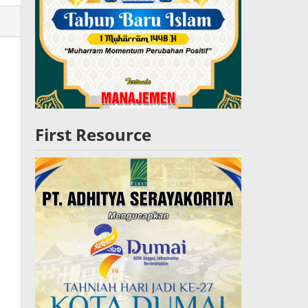
lres
W
First Resource