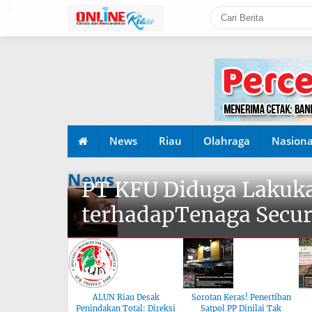
-->
News
Riau
Olahraga
Nasiona
News
PT KFU Diduga Lakuka
terhadapTenaga Secur
ALUN Riau Desak
Sorotan Keras! Penertiban
Penindakan Total: Direksi
Satpol PP Dinilai Tak