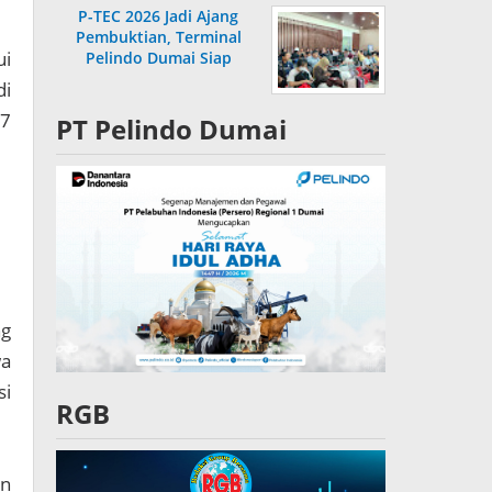
P-TEC 2026 Jadi Ajang
Pembuktian, Terminal
ui
Pelindo Dumai Siap
Bersaing
di
 7
PT Pelindo Dumai
ng
wa
si
RGB
an