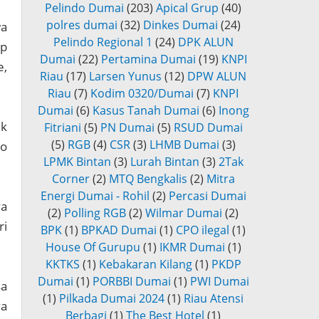
Pelindo Dumai
(203)
Apical Grup
(40)
polres dumai
(32)
Dinkes Dumai
(24)
wa
Pelindo Regional 1
(24)
DPK ALUN
up
Dumai
(22)
Pertamina Dumai
(19)
KNPI
e,
Riau
(17)
Larsen Yunus
(12)
DPW ALUN
Riau
(7)
Kodim 0320/Dumai
(7)
KNPI
Dumai
(6)
Kasus Tanah Dumai
(6)
Inong
uk
Fitriani
(5)
PN Dumai
(5)
RSUD Dumai
(5)
RGB
(4)
CSR
(3)
LHMB Dumai
(3)
ro
LPMK Bintan
(3)
Lurah Bintan
(3)
2Tak
Corner
(2)
MTQ Bengkalis
(2)
Mitra
Energi Dumai - Rohil
(2)
Percasi Dumai
ya
(2)
Polling RGB
(2)
Wilmar Dumai
(2)
ri
BPK
(1)
BPKAD Dumai
(1)
CPO ilegal
(1)
House Of Gurupu
(1)
IKMR Dumai
(1)
KKTKS
(1)
Kebakaran Kilang
(1)
PKDP
Dumai
(1)
PORBBI Dumai
(1)
PWI Dumai
sa
(1)
Pilkada Dumai 2024
(1)
Riau Atensi
ya
Berbagi
(1)
The Best Hotel
(1)