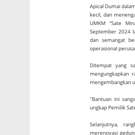
Apical Dumai dalam
kecil, dan meneng
UMKM “Sate Mina
September 2024 la
dan semangat ber
operasional perus
Ditempat yang sa
mengungkapkan ra
mengembangkan u
"Bantuan ini san
ungkap Pemilik Sat
Selanjutnya, ra
merenovasi gedung