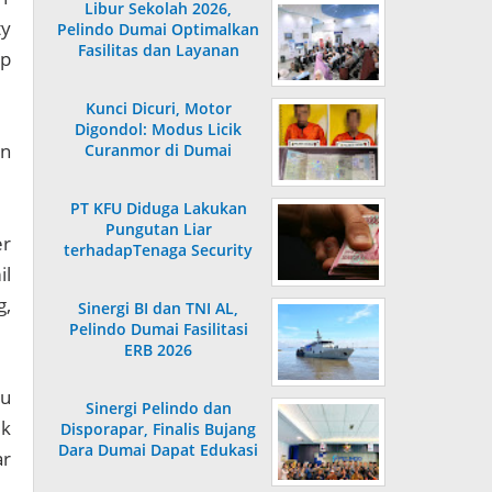
Libur Sekolah 2026,
ty
Pelindo Dumai Optimalkan
Fasilitas dan Layanan
ap
Penumpang
Kunci Dicuri, Motor
Digondol: Modus Licik
an
Curanmor di Dumai
Terungkap
PT KFU Diduga Lakukan
Pungutan Liar
er
terhadapTenaga Security
di Dumai
il
g,
Sinergi BI dan TNI AL,
Pelindo Dumai Fasilitasi
ERB 2026
su
Sinergi Pelindo dan
uk
Disporapar, Finalis Bujang
Dara Dumai Dapat Edukasi
ar
Kepelabuhanan