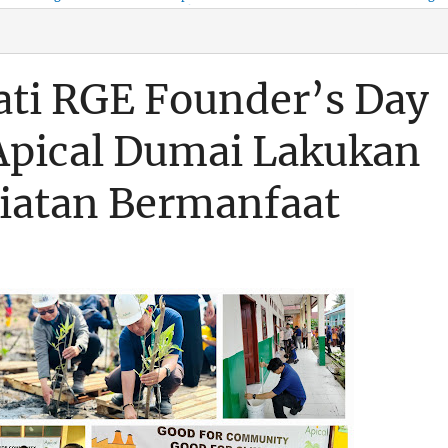
KSO, Integritas Aparatur
untuk Kenyamanan Arus
Pemalsuan Paspor, Po
Dipertaruhkan
Balik
Dumai Diminta
Transparan Soal D
ti RGE Founder’s Day
 Apical Dumai Lakukan
iatan Bermanfaat