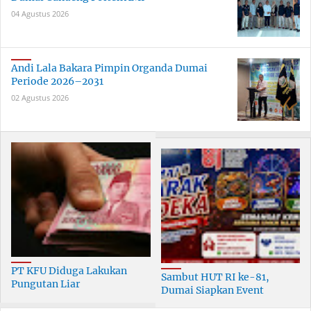
04 Agustus 2026
Andi Lala Bakara Pimpin Organda Dumai
Periode 2026–2031
02 Agustus 2026
PT KFU Diduga Lakukan
Sambut HUT RI ke-81,
Pungutan Liar
Dumai Siapkan Event
terhadapTenaga Security di
Meriah Selama 30 Hari
Dumai