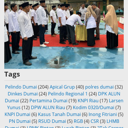
Tags
Pelindo Dumai
(204)
Apical Grup
(40)
polres dumai
(32)
Dinkes Dumai
(24)
Pelindo Regional 1
(24)
DPK ALUN
Dumai
(22)
Pertamina Dumai
(19)
KNPI Riau
(17)
Larsen
Yunus
(12)
DPW ALUN Riau
(7)
Kodim 0320/Dumai
(7)
KNPI Dumai
(6)
Kasus Tanah Dumai
(6)
Inong Fitriani
(5)
PN Dumai
(5)
RSUD Dumai
(5)
RGB
(4)
CSR
(3)
LHMB