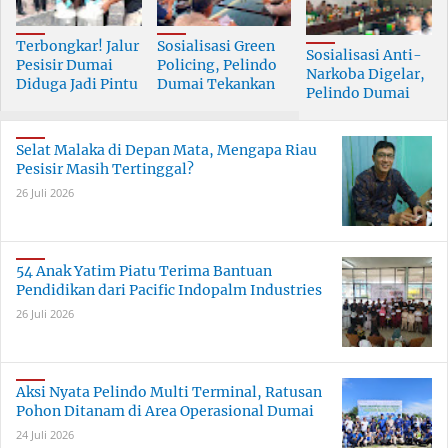
Terbongkar! Jalur
Sosialisasi Green
Sosialisasi Anti-
Pesisir Dumai
Policing, Pelindo
Narkoba Digelar,
Diduga Jadi Pintu
Dumai Tekankan
Pelindo Dumai
Masuk Narkoba
Tanggung Jawab
Prioritaskan SDM
Skala Besar
Bersama
Berkualitas
Selat Malaka di Depan Mata, Mengapa Riau
Pesisir Masih Tertinggal?
26 Juli 2026
54 Anak Yatim Piatu Terima Bantuan
Pendidikan dari Pacific Indopalm Industries
26 Juli 2026
Aksi Nyata Pelindo Multi Terminal, Ratusan
Pohon Ditanam di Area Operasional Dumai
24 Juli 2026