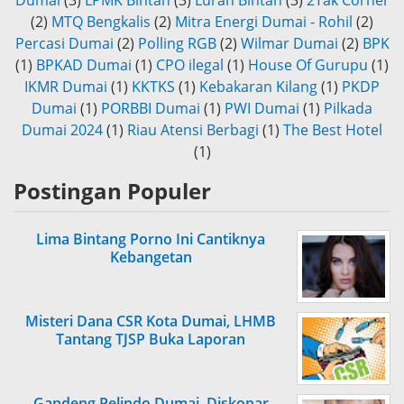
Dumai
(3)
LPMK Bintan
(3)
Lurah Bintan
(3)
2Tak Corner
(2)
MTQ Bengkalis
(2)
Mitra Energi Dumai - Rohil
(2)
Percasi Dumai
(2)
Polling RGB
(2)
Wilmar Dumai
(2)
BPK
(1)
BPKAD Dumai
(1)
CPO ilegal
(1)
House Of Gurupu
(1)
IKMR Dumai
(1)
KKTKS
(1)
Kebakaran Kilang
(1)
PKDP
Dumai
(1)
PORBBI Dumai
(1)
PWI Dumai
(1)
Pilkada
Dumai 2024
(1)
Riau Atensi Berbagi
(1)
The Best Hotel
(1)
Postingan Populer
Lima Bintang Porno Ini Cantiknya
Kebangetan
Misteri Dana CSR Kota Dumai, LHMB
Tantang TJSP Buka Laporan
Gandeng Pelindo Dumai, Diskopar