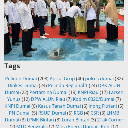
Tags
Pelindo Dumai
(203)
Apical Grup
(40)
polres dumai
(32)
Dinkes Dumai
(24)
Pelindo Regional 1
(24)
DPK ALUN
Dumai
(22)
Pertamina Dumai
(19)
KNPI Riau
(17)
Larsen
Yunus
(12)
DPW ALUN Riau
(7)
Kodim 0320/Dumai
(7)
KNPI Dumai
(6)
Kasus Tanah Dumai
(6)
Inong Fitriani
(5)
PN Dumai
(5)
RSUD Dumai
(5)
RGB
(4)
CSR
(3)
LHMB
Dumai
(3)
LPMK Bintan
(3)
Lurah Bintan
(3)
2Tak Corner
(2)
MTQ Bengkalis
(2)
Mitra Energi Dumai - Rohil
(2)