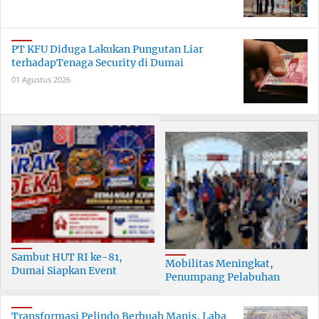
PT KFU Diduga Lakukan Pungutan Liar
terhadapTenaga Security di Dumai
01 Agustus 2026
Sambut HUT RI ke-81,
Mobilitas Meningkat,
Dumai Siapkan Event
Penumpang Pelabuhan
Meriah Selama 30 Hari
Dumai Tumbuh Hingga 6
Persen
Transformasi Pelindo Berbuah Manis, Laba