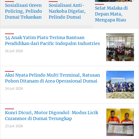
Sosialisasi Green
Sosialisasi Anti-
Selat Malaka di
Policing, Pelindo
Narkoba Digelar,
Depan Mata,
Dumai Tekankan
Pelindo Dumai
Mengapa Riau
Tanggung Jawab
Prioritaskan SDM
Pesisir Masih
Bersama
Berkualitas
Tertinggal?
54 Anak Yatim Piatu Terima Bantuan
Pendidikan dari Pacific Indopalm Industries
26 Juli 2026
Aksi Nyata Pelindo Multi Terminal, Ratusan
Pohon Ditanam di Area Operasional Dumai
24 Juli 2026
Kunci Dicuri, Motor Digondol: Modus Licik
Curanmor di Dumai Terungkap
23 Juli 2026