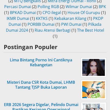
(2)
MTQ Bengkalis
(2)
Mitra Energi Dumai - Rohil
(2)
Percasi Dumai
(2)
Polling RGB
(2)
Wilmar Dumai
(2)
BPK
(1)
BPKAD Dumai
(1)
CPO ilegal
(1)
House Of Gurupu
(1)
IKMR Dumai
(1)
KKTKS
(1)
Kebakaran Kilang
(1)
PKDP
Dumai
(1)
PORBBI Dumai
(1)
PWI Dumai
(1)
Pilkada
Dumai 2024
(1)
Riau Atensi Berbagi
(1)
The Best Hotel
(1)
Postingan Populer
Lima Bintang Porno Ini Cantiknya
Kebangetan
Misteri Dana CSR Kota Dumai, LHMB
Tantang TJSP Buka Laporan
ERB 2026 Segera Digelar, Pelindo Dumai
Pastikan Kesiapan Operasional