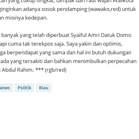
an yang cukup singkat, tampak dari raut wajah Walikota
inginkan adanya sosok pendamping (wawako,red) untuk
an misinya kedepan.
n, banyak yang telah diperbuat Syaiful Amri Datuk Domo
pi cuma tak terekpos saja. Saya yakin dan optimis,
juga berpendapat yang sama dan hal ini butuh dukungan
 ada yang tersakiti dan bahkan menimbulkan perpecahan
as Abdul Rahim. *** (rgb/red)
News
Politik
Riau