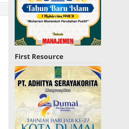
lres
W
First Resource