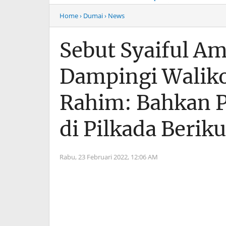
Musim Mas Harus
Menyentuh “Kelas Atas”
Bertanggung Jawab
Hiburan Malam
Home
› Dumai
› News
Sebut Syaiful Am
Dampingi Waliko
Rahim: Bahkan P
di Pilkada Berik
Rabu, 23 Februari 2022,
12:06 AM