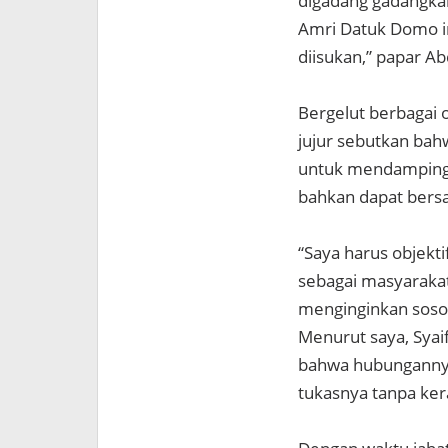
digadang gadangkan
Amri Datuk Domo in
diisukan,” papar Ab
Bergelut berbagai 
jujur sebutkan ba
untuk mendampingi
bahkan dapat bersa
“Saya harus objekti
sebagai masyarakat
menginginkan soso
Menurut saya, Syaif
bahwa hubungannya
tukasnya tanpa ker