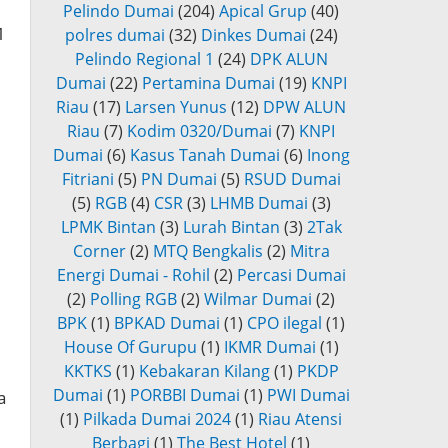
Pelindo Dumai
(204)
Apical Grup
(40)
M
polres dumai
(32)
Dinkes Dumai
(24)
Pelindo Regional 1
(24)
DPK ALUN
Dumai
(22)
Pertamina Dumai
(19)
KNPI
Riau
(17)
Larsen Yunus
(12)
DPW ALUN
Riau
(7)
Kodim 0320/Dumai
(7)
KNPI
Dumai
(6)
Kasus Tanah Dumai
(6)
Inong
Fitriani
(5)
PN Dumai
(5)
RSUD Dumai
(5)
RGB
(4)
CSR
(3)
LHMB Dumai
(3)
LPMK Bintan
(3)
Lurah Bintan
(3)
2Tak
Corner
(2)
MTQ Bengkalis
(2)
Mitra
Energi Dumai - Rohil
(2)
Percasi Dumai
(2)
Polling RGB
(2)
Wilmar Dumai
(2)
BPK
(1)
BPKAD Dumai
(1)
CPO ilegal
(1)
House Of Gurupu
(1)
IKMR Dumai
(1)
KKTKS
(1)
Kebakaran Kilang
(1)
PKDP
Dumai
(1)
PORBBI Dumai
(1)
PWI Dumai
a
(1)
Pilkada Dumai 2024
(1)
Riau Atensi
Berbagi
(1)
The Best Hotel
(1)