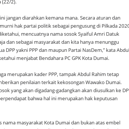
a (22/2).
 ini jangan diarahkan kemana mana. Secara aturan dan
murni hak partai politik sebagai pengusung di Pilkada 202
diketahui, mencuatnya nama sosok Syaiful Amri Datuk
aja dan sebagai masyarakat dan kita hanya menunggu
dua DPP yakni PPP dan maupun Partai NasDem,” kata Abdu
iketahui menjabat Bendahara PC GPK Kota Dumai.
juga merupakan kader PPP, tampak Abdul Rahim tetap
mberikan penilaian terkait kekosongan Wawako Dumai.
osok yang akan digadang-gadangkan akan diusulkan ke D
berpendapat bahwa hal ini merupakan hak keputusan
tas nama masyarakat Kota Dumai dan bukan atas embel