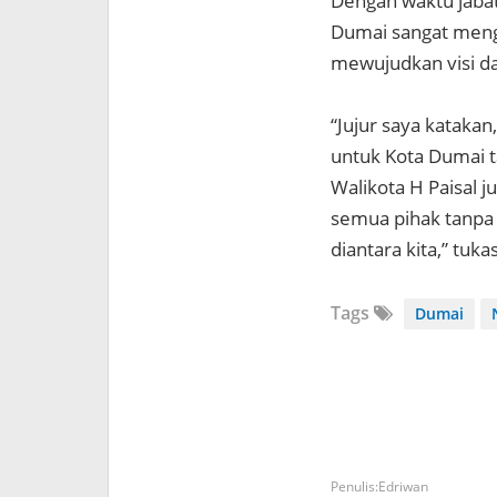
Dengan waktu jabat
Dumai sangat meng
mewujudkan visi d
“Jujur saya kataka
untuk Kota Dumai ta
Walikota H Paisal 
semua pihak tanpa
diantara kita,” tuk
Tags
Dumai
Edriwan