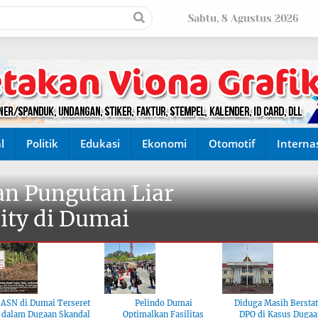
Sabtu, 8 Agustus 2026
l
Politik
Edukasi
Ekonomi
Otomotif
Interna
n Pungutan Liar
ity di Dumai
ASN di Dumai Terseret
Pelindo Dumai
Diduga Masih Bersta
dalam Dugaan Skandal
Optimalkan Fasilitas
DPO di Kasus Dugaa