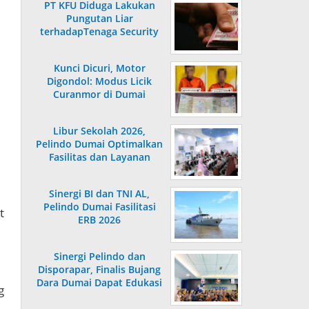
PT KFU Diduga Lakukan
Pungutan Liar
terhadapTenaga Security
di Dumai
Kunci Dicuri, Motor
Digondol: Modus Licik
Curanmor di Dumai
Terungkap
Libur Sekolah 2026,
Pelindo Dumai Optimalkan
Fasilitas dan Layanan
Penumpang
Sinergi BI dan TNI AL,
Pelindo Dumai Fasilitasi
t
ERB 2026
Sinergi Pelindo dan
Disporapar, Finalis Bujang
Dara Dumai Dapat Edukasi
g
Kepelabuhanan