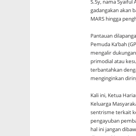
S.Sy, nama Syaiful
gadangakan akan b
MARS hingga pengh
Pantauan dilapanga
Pemuda Ka’bah (GP
mengalir dukungan 
primodial atau kesu
terbantahkan deng
menginginkan diri
Kali ini, Ketua H
Keluarga Masyarak
sentrisme terkait 
pengayuban pembau
hal ini jangan dib