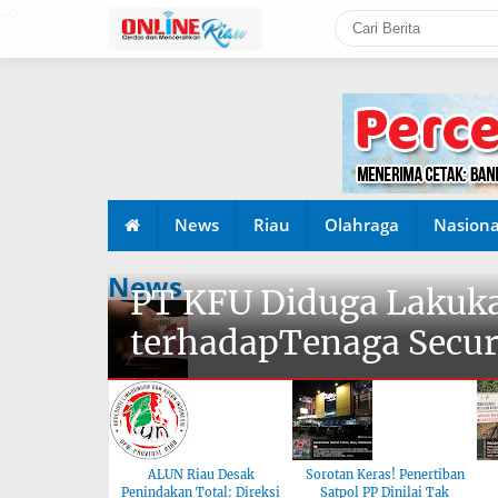
-->
News
Riau
Olahraga
Nasiona
News
PT KFU Diduga Lakuka
terhadapTenaga Secur
ALUN Riau Desak
Sorotan Keras! Penertiban
Penindakan Total: Direksi
Satpol PP Dinilai Tak