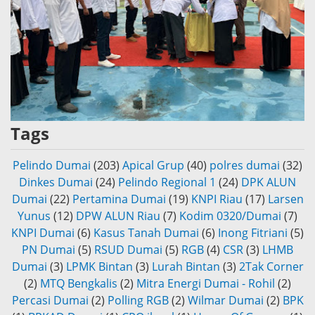
Tags
Pelindo Dumai
(203)
Apical Grup
(40)
polres dumai
(32)
Dinkes Dumai
(24)
Pelindo Regional 1
(24)
DPK ALUN
Dumai
(22)
Pertamina Dumai
(19)
KNPI Riau
(17)
Larsen
Yunus
(12)
DPW ALUN Riau
(7)
Kodim 0320/Dumai
(7)
KNPI Dumai
(6)
Kasus Tanah Dumai
(6)
Inong Fitriani
(5)
PN Dumai
(5)
RSUD Dumai
(5)
RGB
(4)
CSR
(3)
LHMB
Dumai
(3)
LPMK Bintan
(3)
Lurah Bintan
(3)
2Tak Corner
(2)
MTQ Bengkalis
(2)
Mitra Energi Dumai - Rohil
(2)
Percasi Dumai
(2)
Polling RGB
(2)
Wilmar Dumai
(2)
BPK