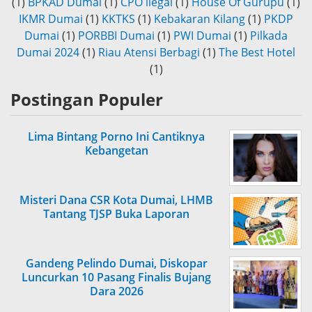
(1)
BPKAD Dumai
(1)
CPO ilegal
(1)
House Of Gurupu
(1)
IKMR Dumai
(1)
KKTKS
(1)
Kebakaran Kilang
(1)
PKDP
Dumai
(1)
PORBBI Dumai
(1)
PWI Dumai
(1)
Pilkada
Dumai 2024
(1)
Riau Atensi Berbagi
(1)
The Best Hotel
(1)
Postingan Populer
Lima Bintang Porno Ini Cantiknya
Kebangetan
Misteri Dana CSR Kota Dumai, LHMB
Tantang TJSP Buka Laporan
Gandeng Pelindo Dumai, Diskopar
Luncurkan 10 Pasang Finalis Bujang
Dara 2026