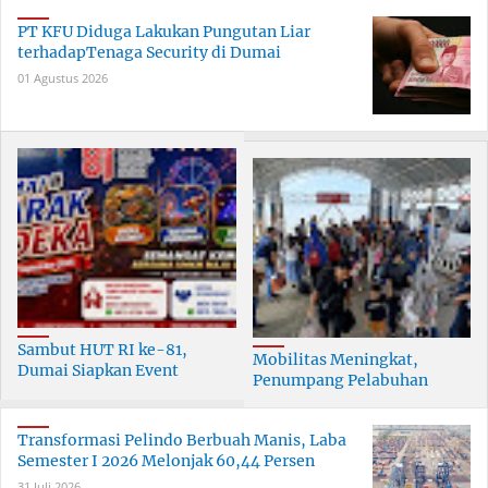
PT KFU Diduga Lakukan Pungutan Liar
terhadapTenaga Security di Dumai
01 Agustus 2026
Sambut HUT RI ke-81,
Mobilitas Meningkat,
Dumai Siapkan Event
Penumpang Pelabuhan
Meriah Selama 30 Hari
Dumai Tumbuh Hingga 6
Persen
Transformasi Pelindo Berbuah Manis, Laba
Semester I 2026 Melonjak 60,44 Persen
31 Juli 2026