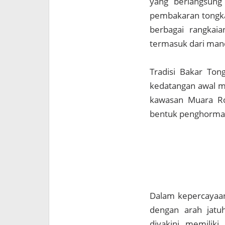
yang berlangsung
pembakaran tongkan
berbagai rangkai
termasuk dari man
Tradisi Bakar Tong
kedatangan awal ma
kawasan Muara Rok
bentuk penghormat
Dalam kepercayaan
dengan arah jatuh
diyakini memilik