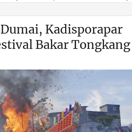
KSO, Integritas Aparatur
untuk Kenyamanan Arus
Pemalsuan Paspor, Po
Dipertaruhkan
Balik
Dumai Diminta
Transparan Soal D
a Dumai, Kadisporapar
estival Bakar Tongkang