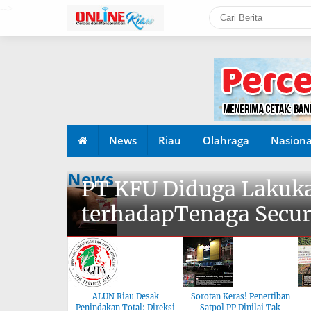
-->
News
Riau
Olahraga
Nasiona
News
PT KFU Diduga Lakuka
terhadapTenaga Secur
ALUN Riau Desak
Sorotan Keras! Penertiban
Penindakan Total: Direksi
Satpol PP Dinilai Tak