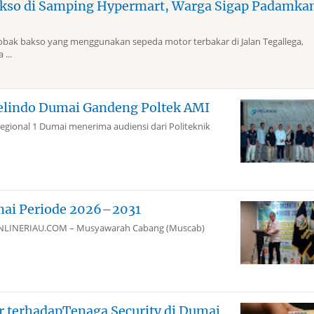
kso di Samping Hypermart, Warga Sigap Padamka
k bakso yang menggunakan sepeda motor terbakar di Jalan Tegallega,
...
elindo Dumai Gandeng Poltek AMI
gional 1 Dumai menerima audiensi dari Politeknik
mai Periode 2026–2031
aiONLINERIAU.COM – Musyawarah Cabang (Muscab)
 terhadapTenaga Security di Dumai