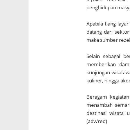
penghidupan masya
Apabila tiang laya
datang dari sektor 
maka sumber rezeki
Selain sebagai be
memberikan dampa
kunjungan wisatawa
kuliner, hingga ak
Beragam kegiatan 
menambah semarak
destinasi wisata 
(adv/red)