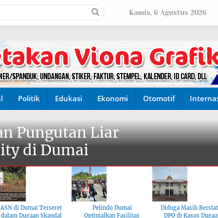
Kamis, 6 Agustus 2026
l
Politik
Edukasi
Ekonomi
Otomotif
Interna
n Pungutan Liar
ity di Dumai
ASN di Dumai Terseret
Pelindo Dumai
Diduga Masih Bersta
dalam Dugaan Skandal
Optimalkan Fasilitas
DPO di Kasus Dugaa