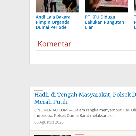
Andi Lala Bakara
PT KFU Diduga
Pimpin Organda
Lakukan Pungutan
Dumai Periode
Liar
2026–2031
terhadapTenaga
Security di Dumai
Komentar
Hadir di Tengah Masyarakat, Polsek 
Merah Putih
ONLINERIAU.COM — Dalam rangka menyambut Hari Ulan
Indonesia, Polsek Dumai Barat melaksanak ...
05 Agustus 2026