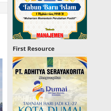
lres
W
First Resource