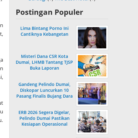
Postingan Populer
an
Lima Bintang Porno Ini
t,
Cantiknya Kebangetan
Misteri Dana CSR Kota
ga
Dumai, LHMB Tantang TJSP
an
Buka Laporan
i,
Gandeng Pelindo Dumai,
Diskopar Luncurkan 10
Pasang Finalis Bujang Dara
2026
ut
tu
ERB 2026 Segera Digelar,
Pelindo Dumai Pastikan
u.
Kesiapan Operasional