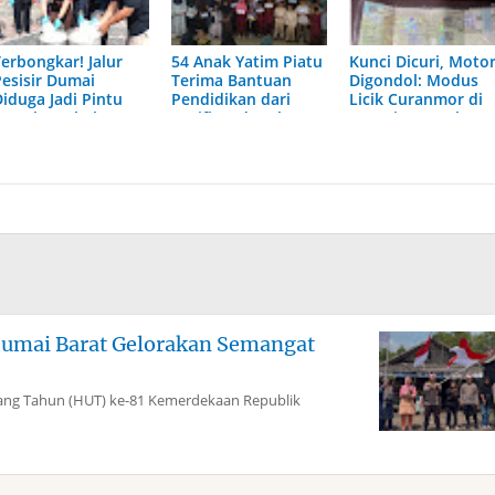
Terbongkar! Jalur
54 Anak Yatim Piatu
Kunci Dicuri, Moto
Pesisir Dumai
Terima Bantuan
Digondol: Modus
Diduga Jadi Pintu
Pendidikan dari
Licik Curanmor di
Masuk Narkoba
Pacific Indopalm
Dumai Terungkap
Skala Besar
Industries
Dumai Barat Gelorakan Semangat
g Tahun (HUT) ke-81 Kemerdekaan Republik