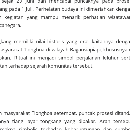
 sejak 29 Juni dan mencapai puncaknya pada prose
g pada 1 Juli. Perhelatan budaya ini dimeriahkan deng
an kegiatan yang mampu menarik perhatian wisatawa
canegara.
kang memiliki nilai historis yang erat kaitannya deng
syarakat Tionghoa di wilayah Bagansiapiapi, khususnya 
an. Ritual ini menjadi simbol perjalanan leluhur ser
an terhadap sejarah komunitas tersebut.
 masyarakat Tionghoa setempat, puncak prosesi ditand
nya tiang layar tongkang yang dibakar. Arah terseb
i makna simbolis terhadap keberuntungan dan sumb