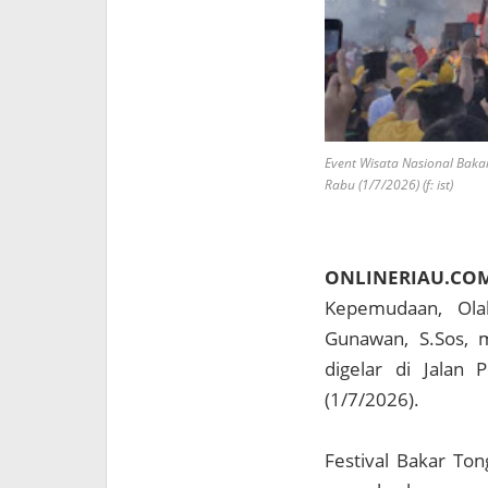
Event Wisata Nasional Bakar
Rabu (1/7/2026) (f: ist)
ONLINERIAU.CO
Kepemudaan, Olah
Gunawan, S.Sos, 
digelar di Jalan 
(1/7/2026).
Festival Bakar To