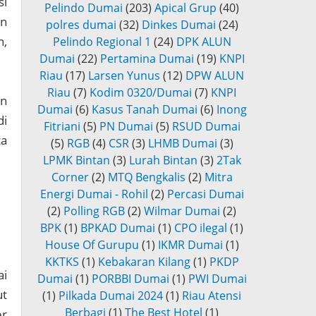
si
Pelindo Dumai
(203)
Apical Grup
(40)
an
polres dumai
(32)
Dinkes Dumai
(24)
n,
Pelindo Regional 1
(24)
DPK ALUN
Dumai
(22)
Pertamina Dumai
(19)
KNPI
Riau
(17)
Larsen Yunus
(12)
DPW ALUN
Riau
(7)
Kodim 0320/Dumai
(7)
KNPI
an
Dumai
(6)
Kasus Tanah Dumai
(6)
Inong
di
Fitriani
(5)
PN Dumai
(5)
RSUD Dumai
ta
(5)
RGB
(4)
CSR
(3)
LHMB Dumai
(3)
LPMK Bintan
(3)
Lurah Bintan
(3)
2Tak
Corner
(2)
MTQ Bengkalis
(2)
Mitra
Energi Dumai - Rohil
(2)
Percasi Dumai
(2)
Polling RGB
(2)
Wilmar Dumai
(2)
BPK
(1)
BPKAD Dumai
(1)
CPO ilegal
(1)
House Of Gurupu
(1)
IKMR Dumai
(1)
KKTKS
(1)
Kebakaran Kilang
(1)
PKDP
ai
Dumai
(1)
PORBBI Dumai
(1)
PWI Dumai
ut
(1)
Pilkada Dumai 2024
(1)
Riau Atensi
Berbagi
(1)
The Best Hotel
(1)
er