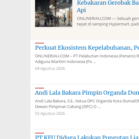
Kebakaran Gerobak Ba
Api
ONLINERIAU.COM — Sebuah geroba
tepat di samping Hypermart, pada 
Perkuat Ekosistem Kepelabuhanan, P
ONLINERIAU.COM – PT Pelabuhan Indonesia (Persero) Re
Adiguna Maritim Indonesia (Po ...
04 Agustus 2026
Andi Lala Bakara Pimpin Organda Du
Andi Lala Bakara, S.E., Ketua DPC Organda Kota Dum
Dewan Pimpinan Cabang (DPC) O ...
02 Agustus 2026
PT KFU Diduga Lakukan Pungutan Liar