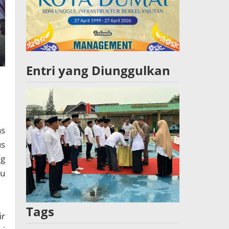
Entri yang Diunggulkan
s
us
ng
bu
Tags
ir