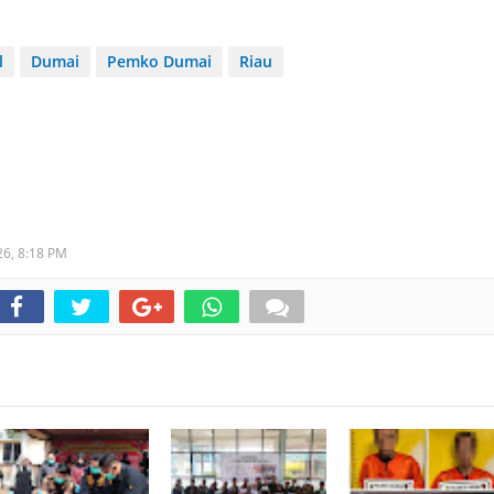
l
Dumai
Pemko Dumai
Riau
26,
8:18 PM